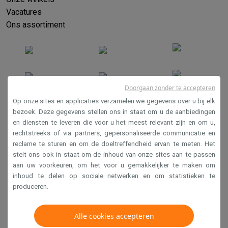
Vacatures
Ons assortiment
Doorgaan zonder te accepteren
Op onze sites en applicaties verzamelen we gegevens over u bij elk
bezoek. Deze gegevens stellen ons in staat om u de aanbiedingen
en diensten te leveren die voor u het meest relevant zijn en om u,
Verkoopsvoorwaarden
rechtstreeks of via partners, gepersonaliseerde communicatie en
Privacy
reclame te sturen en om de doeltreffendheid ervan te meten. Het
stelt ons ook in staat om de inhoud van onze sites aan te passen
Disclaimer
aan uw voorkeuren, om het voor u gemakkelijker te maken om
Cookies
inhoud te delen op sociale netwerken en om statistieken te
produceren.
Krëfel NV - Steenstraat 44 - Industriezone 4 "T Sas",
1851 Humbeek, België
Alle cookies accepteren