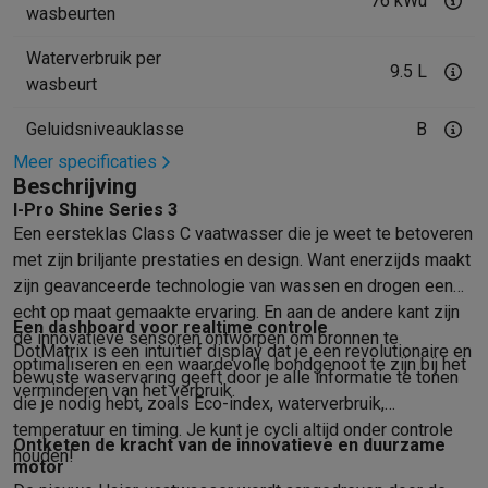
Foto accessoires
Cameratassen
Flitsers & filters
SD-kaarten
Sta
76 kWu
wasbeurten
Telefonie & smartwatches
GSM's
Smartphones
Apple iPhone
Samsung smartphones
GSM’s
Waterverbruik per
9.5 L
Refurbished
Refurbished smartphones
BuyBack
wasbeurt
GSM bescherming
iPhone hoesjes
Samsung hoesjes
Alle hoesj
Geluidsniveauklasse
B
Smartwatches
Smartwatches
Activity Trackers
Bandjes
Opladers
Meer specificaties
GSM opladers
Opladers en kabels
Draadloze opladers
USB-C k
Beschrijving
GSM accessoires
AirTags & GPS trackers
Draadloze oortjes
GS
I-Pro Shine Series 3
Vaste telefoons
Vaste telefoons
Walkie talkies
Babyfoons
Een eersteklas Class C vaatwasser die je weet te betoveren
Computers & tablets
met zijn briljante prestaties en design. Want enerzijds maakt
Computers
Laptops
Gaming laptops
Apple MacBook
Windows la
zijn geavanceerde technologie van wassen en drogen een
Randapparatuur IT
Muizen
Toetsenborden
Webcams
PC speaker
echt op maat gemaakte ervaring. En aan de andere kant zijn
Tablets & e-readers
Tablets
Apple iPad
Samsung Galaxy Tab
Tab
Een dashboard voor realtime controle
de innovatieve sensoren ontworpen om bronnen te
DotMatrix is een intuïtief display dat je een revolutionaire en
Printen
Printers
Inktpatronen & papier
Cricut
optimaliseren en een waardevolle bondgenoot te zijn bij het
bewuste waservaring geeft door je alle informatie te tonen
Netwerk & wifi
Routers & access points
Powerline & Wi-Fi adap
verminderen van het verbruik.
die je nodig hebt, zoals Eco-index, waterverbruik,
Geheugen & opslag
Externe harde schijven
SSD
USB-sticks
SD-k
temperatuur en timing. Je kunt je cycli altijd onder controle
Software
Windows & Microsoft Office
Anti-Virus
Overige softwa
Ontketen de kracht van de innovatieve en duurzame
houden!
Toebehoren IT
Opladers & kabels
Tassen & sleeves
Steunen
Mu
motor