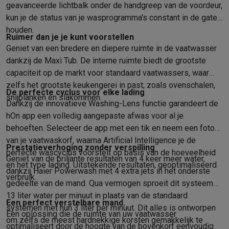
Refurbished
geavanceerde lichtbalk onder de handgreep van de voordeur,
Refurbished smartphones
Refurbished tablets
Refurbished lap
kun je de status van je wasprogramma's constant in de gaten
Huishouden
houden.
Ruimer dan je je kunt voorstellen
Wasmachines met ecocheques
Droogkasten met ecocheques
Geniet van een bredere en diepere ruimte in de vaatwasser
Kleine keukentoestellen
dankzij de Maxi Tub. De interne ruimte biedt de grootste
Kleine keukentoestellen met ecocheques
Koffiemachines met
capaciteit op de markt voor standaard vaatwassers, waar
Grote keukentoestellen
zelfs het grootste keukengerei in past, zoals ovenschalen,
Vaatwassers met ecocheques
Koelkasten met ecocheques
Die
De perfecte cyclus voor elke lading
snijplanken en slakommen.
Airco
Dankzij de innovatieve Washing-Lens functie garandeert de
Airco's met ecocheques
hOn app een volledig aangepaste afwas voor al je
TV & audio
behoeften. Selecteer de app met een tik en neem een foto
TV met ecocheques
Bluetooth speakers met ecocheques
Kopt
van je vaatwaskorf, waarna Artificial Intelligence je de
Prestatieverhoging zonder verspilling
Multimedia & telefonie
perfecte wascyclus voorstelt op basis van de hoeveelheid
Geniet van de briljante resultaten van 4 keer meer water,
Smartphones met ecocheques
Tablets met ecocheques
Laptop
en het type lading. Uitstekende resultaten, geoptimaliseerd
dankzij Haier Powerwash met 4 extra jets in het onderste
Transport
verbruik.
gedeelte van de mand. Qua vermogen sproeit dit systeem
Elektrische steps met ecocheques
13 liter water per minuut in plaats van de standaard
Eco initiatieven
Een perfect verstelbare mand.
systemen met hun 3 liter per minuut. Dit alles is ontworpen
Een oplossing die de ruimte van uw vaatwasser
Impact
Energie besparen
Recycleer je oud elektro
om zelfs de meest hardnekkige korsten gemakkelijk te
Info & acties
optimaliseert door de hoogte van de bovenkorf eenvoudig