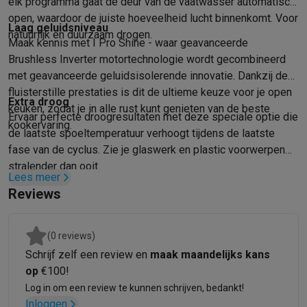
elk programma gaat de deur van de vaatwasser automatisch
open, waardoor de juiste hoeveelheid lucht binnenkomt. Voor
Laag geluidsniveau
natuurlijk en duurzaam drogen.
Maak kennis met I Pro Shine - waar geavanceerde
Brushless Inverter motortechnologie wordt gecombineerd
met geavanceerde geluidsisolerende innovatie. Dankzij de
fluisterstille prestaties is dit de ultieme keuze voor je open
Extra droog
keuken, zodat je in alle rust kunt genieten van de beste
Ervaar perfecte droogresultaten met deze speciale optie die
kookervaring.
de laatste spoeltemperatuur verhoogt tijdens de laatste
fase van de cyclus. Zie je glaswerk en plastic voorwerpen
stralender dan ooit.
Lees meer
Reviews
(0 reviews)
Schrijf zelf een review en
maak maandelijks kans
op
€100!
Log in om een review te kunnen schrijven, bedankt!
Inloggen