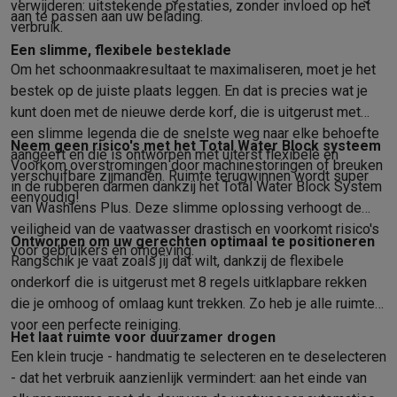
verwijderen: uitstekende prestaties, zonder invloed op het
aan te passen aan uw belading.
Solden
Alle soldendeals
Solden op groot elektro
Solden op klein
verbruik.
Acties
Deals van het moment
Promoties
Cashbacks
Solden
Black
Een slimme, flexibele besteklade
Daarom Krëfel
Gratis levering
Laagste prijsgarantie
Persoonlijke
Om het schoonmaakresultaat te maximaliseren, moet je het
Installatie aan huis
Groot elektro installatie
Inbouw installatie
TV 
bestek op de juiste plaats leggen. En dat is precies wat je
Betalingsmogelijkheden
Gift card
Ecocheques
Kopen op afbetal
kunt doen met de nieuwe derde korf, die is uitgerust met
Klantenservice
Herstelling van je toestel
Controleer jouw leveri
een slimme legenda die de snelste weg naar elke behoefte
Neem geen risico's met het Total Water Block systeem
Groot elektro & inbouw
Vind jouw ideale wasmachine
Welke kook
aangeeft en die is ontworpen met uiterst flexibele en
Voorkom overstromingen door machinestoringen of breuken
Klein elektro
Beauty & gezondheid
Huishouden
Keuken
Meer...
verschuifbare zijmanden. Ruimte terugwinnen wordt super
in de rubberen darmen dankzij het Total Water Block System
Beeld & Geluid
Kies jouw ideale TV
Een speaker voor elke situa
eenvoudig!
van Washlens Plus. Deze slimme oplossing verhoogt de
Sport & Ontspanning
Hoe kies je een smartwatch?
Hoe kies je 
veiligheid van de vaatwasser drastisch en voorkomt risico's
Outlet
Ontworpen om uw gerechten optimaal te positioneren
voor gebruikers en omgeving.
Rangschik je vaat zoals jij dat wilt, dankzij de flexibele
Outlet
Alle outlet deals
Outlet multimedia & telefonie
Outlet groo
onderkorf die is uitgerust met 8 regels uitklapbare rekken
die je omhoog of omlaag kunt trekken. Zo heb je alle ruimte
voor een perfecte reiniging.
Het laat ruimte voor duurzamer drogen
Een klein trucje - handmatig te selecteren en te deselecteren
- dat het verbruik aanzienlijk vermindert: aan het einde van