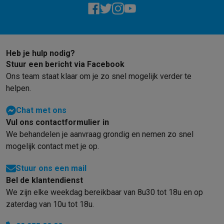
Info & acties
Solden
Alle soldendeals
Solden op groot elektro
Solden op klein
Acties
Deals van het moment
Promoties
Cashbacks
Solden
Black
Daarom Krëfel
Gratis levering
Laagste prijsgarantie
Persoonlijke
Heb je hulp nodig?
Installatie aan huis
Groot elektro installatie
Inbouw installatie
TV 
Stuur een bericht via Facebook
Betalingsmogelijkheden
Gift card
Ecocheques
Kopen op afbetal
Ons team staat klaar om je zo snel mogelijk verder te
Klantenservice
Herstelling van je toestel
Controleer jouw leveri
helpen.
Groot elektro & inbouw
Vind jouw ideale wasmachine
Welke kook
Klein elektro
Beauty & gezondheid
Huishouden
Keuken
Meer...
Chat met ons
Vul ons contactformulier in
Beeld & Geluid
Kies jouw ideale TV
Een speaker voor elke situa
We behandelen je aanvraag grondig en nemen zo snel
Sport & Ontspanning
Hoe kies je een smartwatch?
Hoe kies je 
mogelijk contact met je op.
Outlet
Outlet
Alle outlet deals
Outlet multimedia & telefonie
Outlet groo
Stuur ons een mail
Bel de klantendienst
We zijn elke weekdag bereikbaar van 8u30 tot 18u en op
zaterdag van 10u tot 18u.