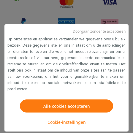
Doorgaan zonder te accepteren
Op onze sites en applicaties verzamelen we gegevens over u bij elk
bezoek. Deze gegevens stellen ons in staat om u de aanbiedingen
en diensten te leveren die voor u het meest relevant zijn en om u,
Verkoopsvoorwaarden
rechtstreeks of via partners, gepersonaliseerde communicatie en
Privacy
reclame te sturen en om de doeltreffendheid ervan te meten. Het
stelt ons ook in staat om de inhoud van onze sites aan te passen
Disclaimer
aan uw voorkeuren, om het voor u gemakkelijker te maken om
Cookies
inhoud te delen op sociale netwerken en om statistieken te
produceren.
Krëfel NV - Steenstraat 44 - Industriezone 4 "T Sas",
1851 Humbeek, België
Alle cookies accepteren
BTW BE 0400.673.544
Cookie-instellingen
Copyright 2026