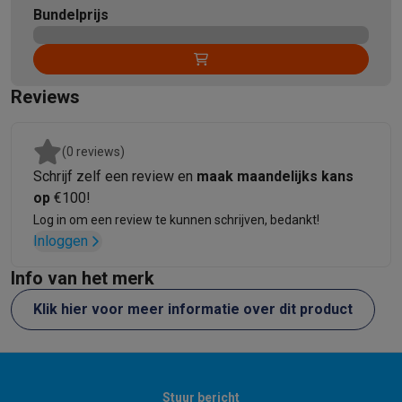
Info ecocheques
Alle eco producten
Alle eco promoties
Bundelprijs
Refurbished
Refurbished smartphones
Refurbished tablets
Refurbished lap
Huishouden
Wasmachines met ecocheques
Droogkasten met ecocheques
Reviews
Kleine keukentoestellen
Kleine keukentoestellen met ecocheques
Koffiemachines met
(0 reviews)
Grote keukentoestellen
Schrijf zelf een review en
maak maandelijks kans
Vaatwassers met ecocheques
Koelkasten met ecocheques
Die
op
€100!
Airco
Log in om een review te kunnen schrijven, bedankt!
Airco's met ecocheques
Inloggen
TV & audio
TV met ecocheques
Bluetooth speakers met ecocheques
Kopt
Info van het merk
Multimedia & telefonie
Klik hier voor meer informatie over dit product
Smartphones met ecocheques
Tablets met ecocheques
Laptop
Transport
Elektrische steps met ecocheques
Eco initiatieven
Impact
Energie besparen
Recycleer je oud elektro
Stuur bericht