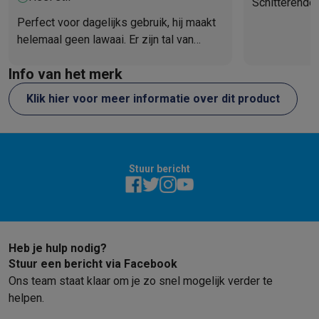
Schitterende 
Perfect voor dagelijks gebruik, hij maakt
helemaal geen lawaai. Er zijn tal van
programma's voor alle soorten kleding.
Info van het merk
De AEG-app is heel gebruiksvriendelijk
en handig.
Klik hier voor meer informatie over dit product
Stuur bericht
Heb je hulp nodig?
Stuur een bericht via Facebook
Ons team staat klaar om je zo snel mogelijk verder te
helpen.