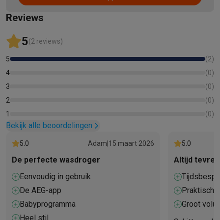
Reviews
5
(2 reviews)
5
(
2
)
4
(
0
)
3
(
0
)
2
(
0
)
1
(
0
)
Bekijk alle beoordelingen
5.0
Adam
|
15 maart 2026
5.0
De perfecte wasdroger
Altijd tevre
Eenvoudig in gebruik
Tijdsbespa
De AEG-app
Praktisch
Babyprogramma
Groot volu
Heel stil