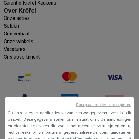
Garantie Krëfel Keukens
Over Krëfel
Onze acties
Solden
Ons verhaal
Onze winkels
Vacatures
Ons assortiment
Doorgaan zonder te accepteren
Op onze sites en applicaties verzamelen we gegevens over u bij elk
bezoek. Deze gegevens stellen ons in staat om u de aanbiedingen
en diensten te leveren die voor u het meest relevant zijn en om u,
Verkoopsvoorwaarden
rechtstreeks of via partners, gepersonaliseerde communicatie en
Privacy
reclame te sturen en om de doeltreffendheid ervan te meten. Het