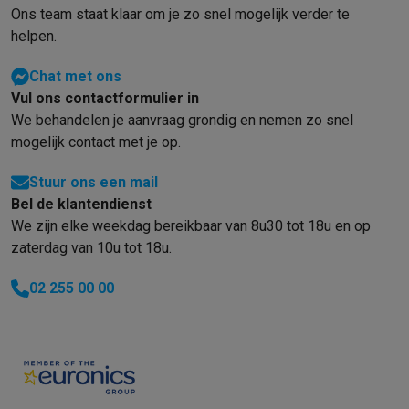
Gaming
Ons team staat klaar om je zo snel mogelijk verder te
PlayStation
PlayStation 5
PS5 games
PS4 games
Playstation co
helpen.
Nintendo
Nintendo Switch 2
Nintendo Switch games
Nintendo Sw
Xbox
Xbox games
Xbox controllers
Xbox headsets
Xbox access
Chat met ons
PC gaming
Gaming laptops
Gaming PC
Gaming monitors
Gaming
Vul ons contactformulier in
Gaming setup
Gaming headsets
Gaming microfoons
Gamingstoe
We behandelen je aanvraag grondig en nemen zo snel
Gaming consoles
mogelijk contact met je op.
Smart home & devices
Stuur ons een mail
Smartwatches
Smartwatches
Activity Trackers
Bandjes
Opladers
Bel de klantendienst
Mobiliteit
Elektrische steps
Dashcams
GPS
Coyote
Elektrische 
We zijn elke weekdag bereikbaar van 8u30 tot 18u en op
Veiligheid & bescherming
Bewakingscamera's
Alarmsystemen
B
zaterdag van 10u tot 18u.
Contactloos betalen
Betaalterminals
Accessoires SumUp
Omgeving & comfort
Verlichting
Plug & play zonnepanelen
Voice
02 255 00 00
Entertainment
Smart TV
Smart speakers
Google TV Streamer
App
Keuken
Slimme koelkasten
Slimme vaatwassers
Slimme espre
Huishouden & gezondheid
Slimme wasmachines
Slimme droog
Eco producten
Ecocheques