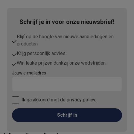
Info ecocheques
Alle eco producten
Alle eco promoties
Refurbished
Refurbished smartphones
Refurbished tablets
Refurbished lap
Schrijf je in voor onze nieuwsbrief!
Huishouden
Wasmachines met ecocheques
Droogkasten met ecocheques
Blijf op de hoogte van nieuwe aanbiedingen en
Kleine keukentoestellen
producten.
Kleine keukentoestellen met ecocheques
Koffiemachines met
Grote keukentoestellen
Krijg persoonlijk advies.
Vaatwassers met ecocheques
Koelkasten met ecocheques
Die
Win leuke prijzen dankzij onze wedstrijden.
Airco
Jouw e-mailadres
Airco's met ecocheques
TV & audio
TV met ecocheques
Bluetooth speakers met ecocheques
Kopt
Multimedia & telefonie
Ik ga akkoord met
de privacy policy.
Smartphones met ecocheques
Tablets met ecocheques
Laptop
Transport
Schrijf in
Elektrische steps met ecocheques
Eco initiatieven
Impact
Energie besparen
Recycleer je oud elektro