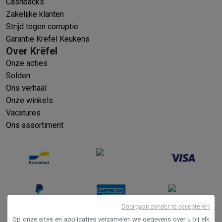
Cashbacks
Zakelijke klanten
Strijd tegen corruptie
Garantie Krëfel Keukens
Over Krëfel
Onze acties
Solden
Ons verhaal
Onze winkels
Vacatures
Ons assortiment
Doorgaan zonder te accepteren
Op onze sites en applicaties verzamelen we gegevens over u bij elk