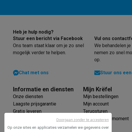
Eco producten
Ecocheques
Info ecocheques
Alle eco producten
Alle eco promoties
Refurbished
Refurbished smartphones
Refurbished tablets
Refurbished
Heb je hulp nodig?
Stuur een bericht via Facebook
Vul ons contactf
Huishouden
Ons team staat klaar om je zo snel
We behandelen je 
Wasmachines met ecocheques
Droogkasten met ecoche
mogelijk verder te helpen.
nemen zo snel mog
Kleine keukentoestellen
op.
Kleine keukentoestellen met ecocheques
Koffiemachines
Grote keukentoestellen
Chat met ons
Stuur ons een
Vaatwassers met ecocheques
Koelkasten met ecocheque
Airco
Informatie en diensten
Mijn Krëfel
Airco's met ecocheques
TV & audio
Onze diensten
Mijn bestellingen
Laagste prijsgarantie
Mijn account
TV met ecocheques
Bluetooth speakers met ecocheques
Multimedia & telefonie
Gratis leveren
Terugsturen
Smartphones met ecocheques
Tablets met ecocheques
La
Verlengde garantie
Mijn leveringsmoment
Doorgaan zonder te accepteren
Transport
Ecocheques
Op onze sites en applicaties verzamelen we gegevens over