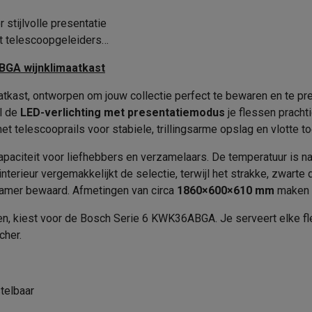
era's
Nikon camera's
Lenzen
C
Merk
tijlvolle presentatie
38 dB
EAN
en
Statieven & tripods
Action cam accessoires
t telescoopgeleiders
Verkoperscode
BGA wijnklimaatkast
SM’s met toetsen
Refurbished smartphones
iPhone 17
Samsung G
ast, ontworpen om jouw collectie perfect te bewaren en te pr
Productveiligheid
hoesjes
Screenprotectors
iPhone 17 Hoesjes
Galaxy S26 hoesjes
G
jl de
LED-verlichting met presentatiemodus
je flessen pracht
ders
Verantwoordelijke marktdeeln
 telescooprails voor stabiele, trillingsarme opslag en vlotte t
de EU
-C kabels
Lightning kabels
Powerbanks
apaciteit voor liefhebbers en verzamelaars. De temperatuur is n
es
GSM houders auto
Micro SD-kaarten
Overige accessoires
e interieur vergemakkelijkt de selectie, terwijl het strakke, zwa
Adres
jnkamer bewaard. Afmetingen van circa
1860×600×610 mm
maken p
s laptops
Copilot+ pc
Chromebooks
Monitors
Desktops
E-mailadres
ren, kiest voor de Bosch Serie 6 KWK36ABGA. Je serveert elke fl
akers
PC headsets
Microfoons
Docking stations
Externe DVD spe
cher.
7 °C, 19 °C
b
Tablethoezen
E-readers
Accessoires
Glazen deur
 adapters
Mesh Wi-Fi
Switches
Netwerkkabels
telbaar
SD-kaarten
CD's & DVD's