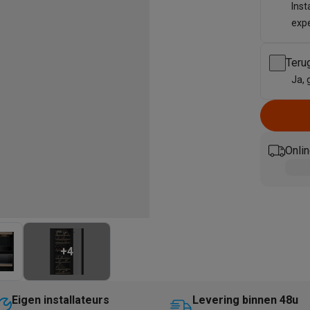
enders
Soepmakers
Hakmolens
Accessoires
Inst
kokers
Kookrobots
Pastamachines
Opzetkookplaten
Accessoires
exp
i
Pizzamakers
Accessoires
barbecues
Accessoires
Teru
nen
Waterfilterpatronen
Ijsblokjesmachines
Ja, 
toestellen
Keukengerei & gadgets
verse desserten
oires
Onlin
Sledestofzuigers
Handstofzuigers
Bouwstofzuigers
Stofzuigerz
adrobots
Robot ramenwassers
Hogedrukreinigers
Ruitenwassers
Dweilsystemen
Accessoires
e strijkplanken
Strijkplanken
Accessoires
es
+
4
ntvochtigers
Weerstations
en droogkast sets
Was-droogcombinaties
Tussenkaders en sok
Eigen installateurs
Levering binnen 48u