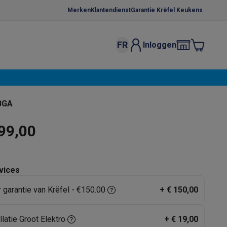
Merken
Klantendienst
Garantie Krëfel Keukens
FR
Inloggen
kels
Droogrekken
s
 microgolfovens
Inbouw wasmachines
BGA
ten
99,00
vices
r garantie van Krëfel - €150.00
+
€ 150,00
o
Koffiezetapparaten
Koffie, capsules & pads
Accessoires
llatie Groot Elektro
+
€ 19,00