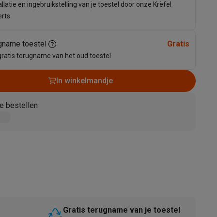
allatie en ingebruikstelling van je toestel door onze Krëfel
erts
gname toestel
Gratis
gratis terugname van het oud toestel
In winkelmandje
e bestellen
akken
Accessoires
kels
Droogrekken
Gratis terugname van je toestel