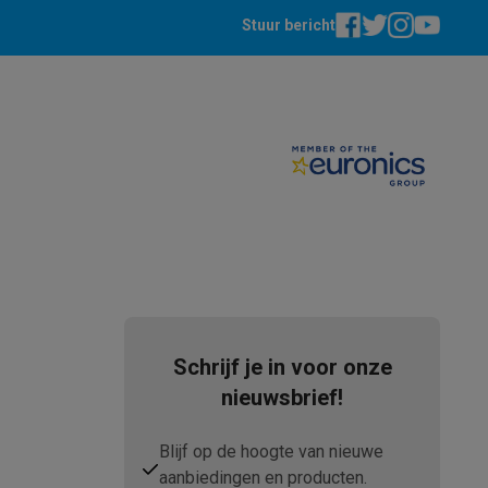
Stuur bericht
elstofzuigers met ecocheques
Sledestofzuigers met ecochequ
erkannen
Keukenaccessoires met ecocheques
en met ecocheques
Dampkappen met ecocheques
Kookplaten me
Schrijf je in voor onze
elers met ecocheques
nieuwsbrief!
et ecocheques
Inkt en papier met ecocheques
Blijf op de hoogte van nieuwe
aanbiedingen en producten.