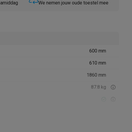
 namiddag
We nemen jouw oude toestel mee
600 mm
Thermometers
Accessoires
610 mm
1860 mm
87.8 kg
11006849