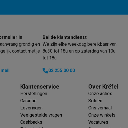
 laptops
BuyBack
ormulier in
Bel de klantendienst
aanvraag grondig en
We zijn elke weekdag bereikbaar van
ques
Stofzuigers met ecocheques
Strijkijzers met ecocheques
Ste
elijk contact met je
8u30 tot 18u en op zaterdag van 10u
tot 18u.
 met ecocheques
Bruiswatertoestellen met ecocheques
Waterfilt
 mail
02 255 00 00
s
Diepvriezers met ecocheques
Ovens met ecocheques
Fornuiz
Klantenservice
Over Krëfel
Herstellingen
Onze acties
Garantie
Solden
Koptelefoons met ecocheques
Oortjes met ecocheques
Platensp
Leveringen
Ons verhaal
ptops met ecocheques
Monitors met ecocheques
Powerbanks m
Veelgestelde vragen
Onze winkels
Cashbacks
Vacatures