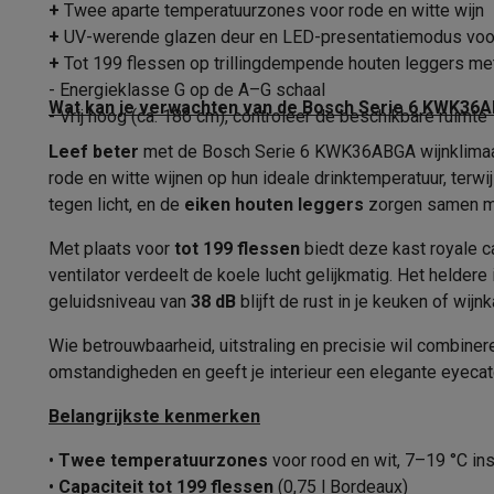
Fototoestellen
Digitale camera's
Instant camera's
Canon cam
+
Twee aparte temperatuurzones voor rode en witte wijn
Geluidsniveauklasse
Video
GoPro
Action cams
Drones
Camcorder
+
UV-werende glazen deur en LED-presentatiemodus voor s
Geluidsniveau
Foto accessoires
Cameratassen
Flitsers & filters
SD-kaart
+
Tot 199 flessen op trillingdempende houten leggers me
Telefonie & smartwatches
- Energieklasse G op de A–G schaal
Gebruiksgemak
Wat kan je verwachten van de Bosch Serie 6 KWK36A
- Vrij hoog (ca. 186 cm), controleer de beschikbare ruimte
GSM's
Smartphones
Apple iPhone
Samsung smartphones
G
Refurbished
Refurbished smartphones
BuyBack
Leef beter
Binnenverlichting
met de Bosch Serie 6 KWK36ABGA wijnklimaatk
GSM bescherming
iPhone hoesjes
Samsung hoesjes
Alle 
rode en witte wijnen op hun ideale drinktemperatuur, terwi
Deurslot
Smartwatches
Smartwatches
Activity Trackers
Bandjes
Opla
tegen licht, en de
eiken houten leggers
zorgen samen met
GSM opladers
Opladers en kabels
Draadloze opladers
USB
Weergave binnentemperatuur
Met plaats voor
tot 199 flessen
biedt deze kast royale c
GSM accessoires
AirTags & GPS trackers
Draadloze oortj
ventilator verdeelt de koele lucht gelijkmatig. Het helder
Vaste telefoons
Vaste telefoons
Walkie talkies
Babyfoons
Trillingsdemping
geluidsniveau van
38 dB
blijft de rust in je keuken of wi
Computers & tablets
Display
Computers
Laptops
Gaming laptops
Apple MacBook
Window
Wie betrouwbaarheid, uitstraling en precisie wil combine
Randapparatuur IT
Muizen
Toetsenborden
Webcams
PC spe
omstandigheden en geeft je interieur een elegante eyecat
Regelbare binnentemperatuur
Tablets & e-readers
Tablets
Apple iPad
Samsung Galaxy Ta
Belangrijkste kenmerken
Printen
Printers
Inktpatronen & papier
Cricut
Type deur
Netwerk & wifi
Routers & access points
Powerline & Wi-Fi
•
Twee temperatuurzones
voor rood en wit, 7–19 °C ins
Connectiviteit via app
Geheugen & opslag
Externe harde schijven
SSD
USB-sticks
•
Capaciteit tot 199 flessen
(0,75 l Bordeaux)