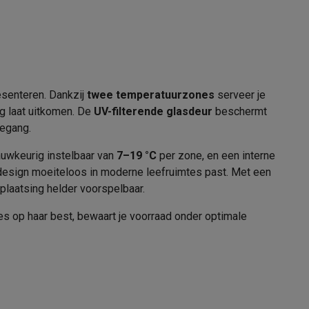
Bosch
4242005193561
KWK36ABGA
alaxy Fold8
esenteren. Dankzij
twee temperatuurzones
serveer je
alaxy Flip8 & Fold8 (Ultra) hoesjes
ig laat uitkomen. De
UV-filterende glasdeur
beschermt
emer in
oegang.
BOSCH
auwkeurig instelbaar van
7–19 °C
per zone, en een interne
Duitsland Carl-Wery-Strasse 34 81739
rte design moeiteloos in moderne leefruimtes past. Met een
Munchen
laatsing helder voorspelbaar.
www.bsh-group.com
es op haar best, bewaart je voorraad onder optimale
lers