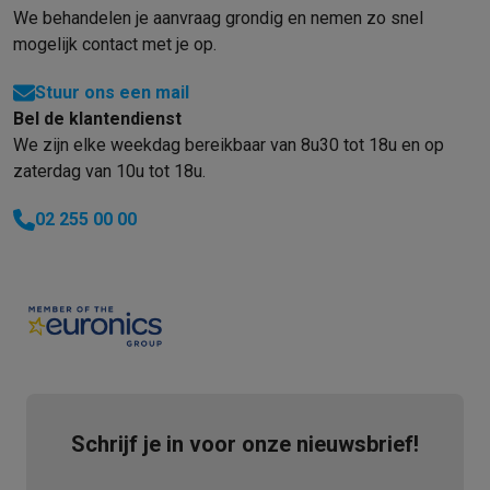
Refurbished
We behandelen je aanvraag grondig en nemen zo snel
Refurbished smartphones
Refurbished tablets
Refurbished lap
mogelijk contact met je op.
Huishouden
Wasmachines met ecocheques
Droogkasten met ecocheques
Stuur ons een mail
Kleine keukentoestellen
Bel de klantendienst
Kleine keukentoestellen met ecocheques
Koffiemachines met
We zijn elke weekdag bereikbaar van 8u30 tot 18u en op
Grote keukentoestellen
zaterdag van 10u tot 18u.
Vaatwassers met ecocheques
Koelkasten met ecocheques
Die
Airco
02 255 00 00
Airco's met ecocheques
TV & audio
TV met ecocheques
Bluetooth speakers met ecocheques
Kopt
Multimedia & telefonie
Smartphones met ecocheques
Tablets met ecocheques
Laptop
Transport
Elektrische steps met ecocheques
Eco initiatieven
Schrijf je in voor onze nieuwsbrief!
Impact
Energie besparen
Recycleer je oud elektro
Info & acties