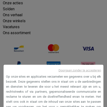
Onze acties
Solden
Ons verhaal
Onze winkels
Vacatures
Ons assortiment
Doorgaan zonder te accepteren
Op onze sites en applicaties verzamelen we gegevens over u bij elk
bezoek. Deze gegevens stellen ons in staat om u de aanbiedingen
en diensten te leveren die voor u het meest relevant zijn en om u,
Verkoopsvoorwaarden
rechtstreeks of via partners, gepersonaliseerde communicatie en
Privacy
reclame te sturen en om de doeltreffendheid ervan te meten. Het
stelt ons ook in staat om de inhoud van onze sites aan te passen
Disclaimer
aan uw voorkeuren, om het voor u gemakkelijker te maken om