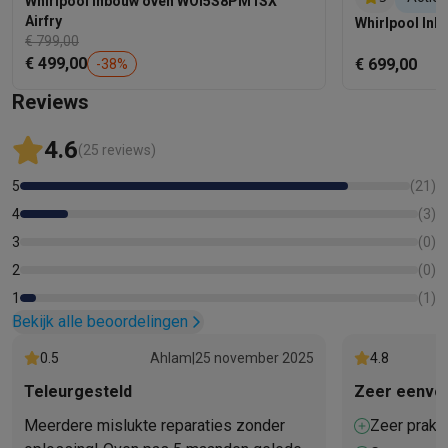
Whirlpool Inbouw oven WOI5S8PM1SX
Gebak-functie
Airfry
Whirlpool In
SoftClose ovendeur
€ 799,00
Favoriete recepten
€ 499,00
€ 699,00
-
38
%
Reviews
4.6
(25 reviews)
5
(
21
)
4
(
3
)
3
(
0
)
2
(
0
)
1
(
1
)
Bekijk alle beoordelingen
0.5
Ahlam
|
25 november 2025
4.8
Teleurgesteld
Zeer eenvou
Meerdere mislukte reparaties zonder
Zeer prakt