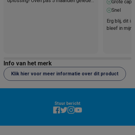
oplossing! Oven pas 5 maanden geleden
Grote capac
gekocht! Totaal onbruikbaar!!
Snel
Erg blij, dit 
bleef in mijn
er nooit op u
gebruiken
Info van het merk
Klik hier voor meer informatie over dit product
Stuur bericht