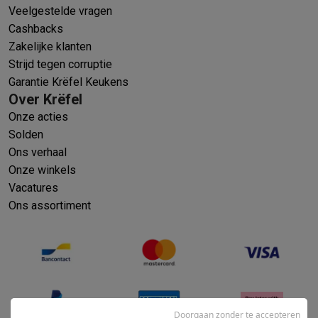
Veelgestelde vragen
Cashbacks
Zakelijke klanten
Strijd tegen corruptie
Garantie Krëfel Keukens
Over Krëfel
Onze acties
Solden
Ons verhaal
Onze winkels
Vacatures
Ons assortiment
Doorgaan zonder te accepteren