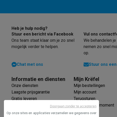
Eco producten
Ecocheques
Info ecocheques
Alle eco producten
Alle eco promoties
Refurbished
Refurbished smartphones
Refurbished tablets
Refurbished
Heb je hulp nodig?
Stuur een bericht via Facebook
Vul ons contactf
Huishouden
Ons team staat klaar om je zo snel
We behandelen je 
Wasmachines met ecocheques
Droogkasten met ecoche
mogelijk verder te helpen.
nemen zo snel mog
Kleine keukentoestellen
op.
Kleine keukentoestellen met ecocheques
Koffiemachines
Grote keukentoestellen
Chat met ons
Stuur ons een
Vaatwassers met ecocheques
Koelkasten met ecocheque
Airco
Informatie en diensten
Mijn Krëfel
Airco's met ecocheques
TV & audio
Onze diensten
Mijn bestellingen
Laagste prijsgarantie
Mijn account
TV met ecocheques
Bluetooth speakers met ecocheques
Multimedia & telefonie
Gratis leveren
Terugsturen
Smartphones met ecocheques
Tablets met ecocheques
La
Verlengde garantie
Mijn leveringsmoment
Doorgaan zonder te accepteren
Transport
Ecocheques
Op onze sites en applicaties verzamelen we gegevens over