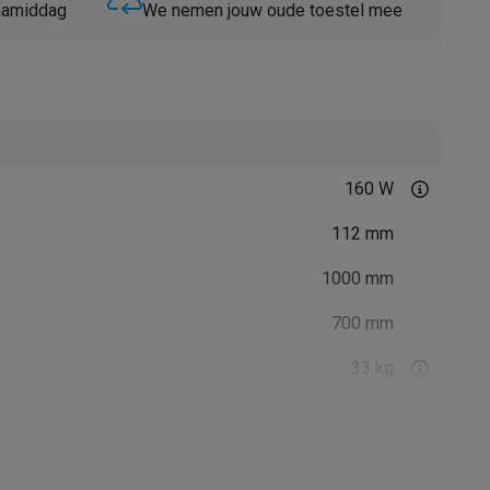
 namiddag
We nemen jouw oude toestel mee
160 W
Thermometers
Accessoires
112 mm
1000 mm
700 mm
33 kg
Zwart
Geïntegreerde motor