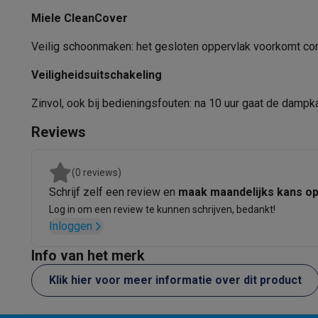
Software
Windows & Microsoft Office
Anti-Virus
Overige s
Miele CleanCover
Toebehoren IT
Opladers & kabels
Tassen & sleeves
Steune
Gaming
Veilig schoonmaken: het gesloten oppervlak voorkomt con
PlayStation
PlayStation 5
PS5 games
PS4 games
Playstati
Veiligheidsuitschakeling
Nintendo
Nintendo Switch 2
Nintendo Switch games
Ninten
Xbox
Xbox games
Xbox controllers
Xbox headsets
Xbox ac
Zinvol, ook bij bedieningsfouten: na 10 uur gaat de dampk
PC gaming
Gaming laptops
Gaming PC
Gaming monitors
Gam
Gaming setup
Gaming headsets
Gaming microfoons
Gaming
Reviews
Gaming consoles
Smart home & devices
(0 reviews)
Smartwatches
Smartwatches
Activity Trackers
Bandjes
Opla
Schrijf zelf een review en
maak maandelijks kans o
Mobiliteit
Elektrische steps
Dashcams
GPS
Coyote
Elektris
Log in om een review te kunnen schrijven, bedankt!
Veiligheid & bescherming
Bewakingscamera's
Alarmsyste
Inloggen
Contactloos betalen
Betaalterminals
Accessoires SumUp
Info van het merk
Omgeving & comfort
Verlichting
Plug & play zonnepanelen
Entertainment
Smart TV
Smart speakers
Google TV Streame
Klik hier voor meer informatie over dit product
Keuken
Slimme koelkasten
Slimme vaatwassers
Slimme e
Huishouden & gezondheid
Slimme wasmachines
Slimme d