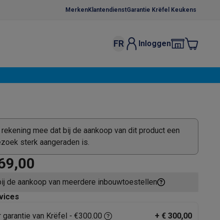
Merken
Klantendienst
Garantie Krëfel Keukens
FR
Inloggen
kels
Droogrekken
s
 microgolfovens
Inbouw wasmachines
ten
 rekening mee dat bij de aankoop van dit product een
zoek sterk aangeraden is.
69,00
bij de aankoop van meerdere inbouwtoestellen
o
Koffiezetapparaten
Koffie, capsules & pads
Accessoires
vices
r garantie van Krëfel - €300.00
+
€ 300,00