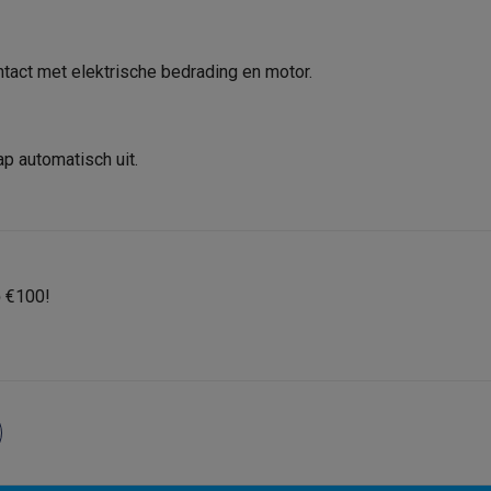
oftware
n
Muismatten
Overige accessoires
tact met elektrische bedrading en motor.
on controllers
Playstation headsets
Playstation VR-brillen
Playsta
do Switch controllers
Nintendo Switch headsets
Nintendo Switch
cessoires
ap automatisch uit.
ing muizen
Gaming toetsenborden
PC gaming controllers
stoelen
Gaming desks
Gaming TV
Gaming monitors
VR brillen
Sim 
ders
p
€100!
che steps accessoires
GPS accessoires
men
Bewegingsdetectoren
Slimme deurbellen
Rookmelders
AirTag
Voice assistant
Weerstations
r
Apple TV
Batterijen & opladers
Stekkers & adapters
spressomachines
Slimme ovens
Slimme keukenrobots
roogkasten
Slimme luchtbehandeling
Slimme stofzuigers
Slimme