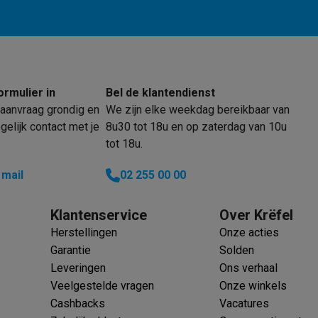
 laptops
BuyBack
ormulier in
Bel de klantendienst
aanvraag grondig en
We zijn elke weekdag bereikbaar van
ques
Stofzuigers met ecocheques
Strijkijzers met ecocheques
Ste
elijk contact met je
8u30 tot 18u en op zaterdag van 10u
tot 18u.
 met ecocheques
Bruiswatertoestellen met ecocheques
Waterfilt
 mail
02 255 00 00
s
Diepvriezers met ecocheques
Ovens met ecocheques
Fornuiz
Klantenservice
Over Krëfel
Herstellingen
Onze acties
Garantie
Solden
Koptelefoons met ecocheques
Oortjes met ecocheques
Platensp
Leveringen
Ons verhaal
ptops met ecocheques
Monitors met ecocheques
Powerbanks m
Veelgestelde vragen
Onze winkels
Cashbacks
Vacatures