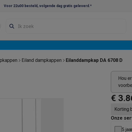
Voor 22u00 besteld, volgende dag gratis geleverd.*
en droogkast sets
Was-droogcombinaties
Tussenkaders en sok
e vaatwassers
e koelkasten
Amerikaanse koelkasten
Wijnkoelkasten
Diepvriezer
w koelkasten
Inbouw diepvriezers
Inbouw wijnkoelkasten
Inbouw
pkappen
Eiland dampkappen
Eilanddampkap DA 6708 D
kplaten
Gas kookplaten
Kookplaten met afzuiging
Pannen
Kookpot
Hou er
voorbe
izen
Gasfornuizen
€ 3.8
iemachines
Korting 
ressomachines
Capsule- & padsmachines
Nespresso
Dolce Gust
machines
Juicers
Eierkokers
Yoghurtmachines
Accessoires
Onze ser
 monsieur machines
Accessoires
5 jaa