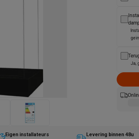
enders
Soepmakers
Hakmolens
Accessoires
kokers
Kookrobots
Pastamachines
Opzetkookplaten
Accessoires
Insta
i
Pizzamakers
Accessoires
dam
barbecues
Accessoires
Inst
nen
Waterfilterpatronen
Ijsblokjesmachines
geï
toestellen
Keukengerei & gadgets
verse desserten
oires
Teru
Ja, 
Sledestofzuigers
Handstofzuigers
Bouwstofzuigers
Stofzuigerz
adrobots
Robot ramenwassers
Hogedrukreinigers
Ruitenwassers
Dweilsystemen
Accessoires
e strijkplanken
Strijkplanken
Accessoires
Onlin
es
ntvochtigers
Weerstations
en droogkast sets
Was-droogcombinaties
Tussenkaders en sok
Eigen installateurs
Levering binnen 48u