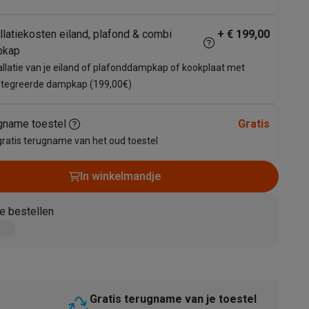
llatiekosten eiland, plafond & combi
+
€ 199,00
pkap
allatie van je eiland of plafonddampkap of kookplaat met
ntegreerde dampkap (199,00€)
gname toestel
Gratis
gratis terugname van het oud toestel
akken
Accessoires
In winkelmandje
e bestellen
kels
Droogrekken
Gratis terugname van je toestel