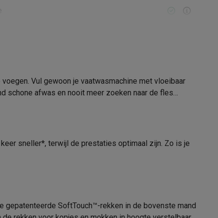
e
alaxy Fold8
alaxy Flip8 & Fold8 (Ultra) hoesjes
 te voegen. Vul gewoon je vaatwasmachine met vloeibaar
Geluid
nd schone afwas en nooit meer zoeken naar de fles
Startuitstel
stel
24 u
r sneller*, terwijl de prestaties optimaal zijn. Zo is je
lers
 De gepatenteerde SoftTouch™-rekken in de bovenste mand
n de rekken voor kopjes en mokken in hoogte verstelbaar,