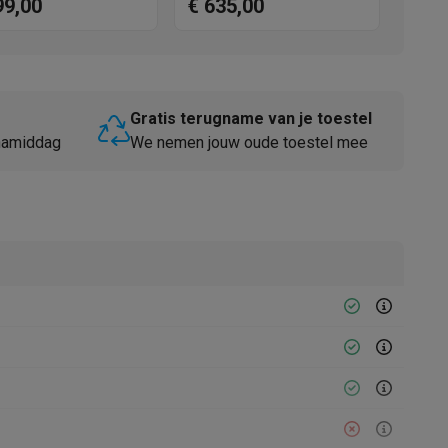
99,00
€ 635,00
BDIN38647C
Gratis terugname van je toestel
 namiddag
We nemen jouw oude toestel mee
Thermometers
Accessoires