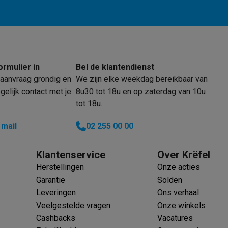
klein elektro
Solden op multimedia
Solden op TV & audio
Black Friday
lijke winkelbeleving
Niet tevreden, geld terug
ormulier in
Bel de klantendienst
ie
TV installatie
aanvraag grondig en
We zijn elke weekdag bereikbaar van
etaling
Alma: betaal in 2 of 3 keer
Klarna: betaal binnen 30 dagen
elijk contact met je
8u30 tot 18u en op zaterdag van 10u
everingsuur
Zakelijke klanten
ProteKt: verzeker je toestel
Swap Pro
tot 18u.
 kookplaat past bij jouw keuken?
Meer...
 mail
02 255 00 00
..
ituatie
Hoofdtelefoon of oortjes?
Meer...
 je een elektrische step?
Hoe kies je een drone ?
Klantenservice
Over Krëfel
Herstellingen
Onze acties
 groot elektro
Outlet klein elektro
Outlet TV & audio
Outlet accesso
Garantie
Solden
Leveringen
Ons verhaal
Veelgestelde vragen
Onze winkels
Cashbacks
Vacatures