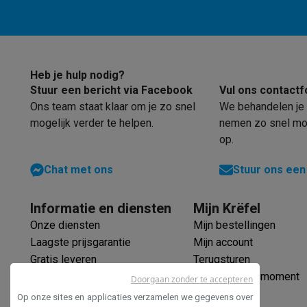
Eco initiatieven
Impact
Energie besparen
Recycleer je oud elektro
Info & acties
Solden
Alle soldendeals
Solden op groot elektro
Solden op 
Acties
Deals van het moment
Promoties
Cashbacks
Solden
Heb je hulp nodig?
Daarom Krëfel
Gratis levering
Laagste prijsgarantie
Persoon
Stuur een bericht via Facebook
Vul ons contactf
Installatie aan huis
Groot elektro installatie
Inbouw installat
Ons team staat klaar om je zo snel
We behandelen je 
Betalingsmogelijkheden
Gift card
Ecocheques
Kopen op afb
mogelijk verder te helpen.
nemen zo snel mog
Klantenservice
Herstelling van je toestel
Controleer jouw l
op.
Groot elektro & inbouw
Vind jouw ideale wasmachine
Welke
Chat met ons
Stuur ons een
Klein elektro
Beauty & gezondheid
Huishouden
Keuken
Meer.
Beeld & Geluid
Kies jouw ideale TV
Een speaker voor elke s
Sport & Ontspanning
Hoe kies je een smartwatch?
Hoe kies
Informatie en diensten
Mijn Krëfel
Outlet
Onze diensten
Mijn bestellingen
Outlet
Alle outlet deals
Outlet multimedia & telefonie
Outlet
Laagste prijsgarantie
Mijn account
Gratis leveren
Terugsturen
Verlengde garantie
Mijn leveringsmoment
Doorgaan zonder te accepteren
Ecocheques
Op onze sites en applicaties verzamelen we gegevens over