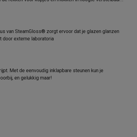
tion accessoires
yclus van SteamGloss® zorgt ervoor dat je glazen glanzen
 accessoires
 door externe laboratoria
Racing
Smartphone gaming controllers
Accessoires
rijpt. Met de eenvoudig inklapbare steunen kun je
ur
70 °C
oorbij, en gelukkig maar!
255 min
s & GPS trackers
12006204
Beko
 personenweegschalen
Slimme elektrische tandenborstels
Babyf
8690842454769