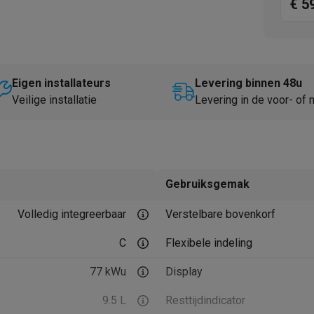
€ 5
Huisdierverzorging
GPS trackers dieren
tels
Multistylers
Krulspelden
terflossers
groomers
Tondeuses
Scheerkoppen
Accessoires
Eigen installateurs
Levering binnen 48u
Veilige installatie
Levering in de voor- of
etverzorging
Accessoires
massage
Massage guns
rostimulatie apparaten
Bloedcirculatie apparaten
Infraroodlampen
sols
Luchtbevochtigers
Gebruiksgemak
g TV
TCL TV
TV steunen
Beamers
diastreamers
DVD & Blu-Ray spelers
Volledig integreerbaar
Verstelbare bovenkorf
efoons
Oortjes
Draadloze oortjes
Sportoortjes
C
Flexibele indeling
ty speakers
s
77 kWu
Display
9.5 L
Resttijdindicator
pelers
Audio accessoires