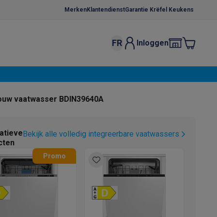
Merken
Klantendienst
Garantie Krëfel Keukens
FR
Inloggen
kels
Droogrekken
s
 microgolfovens
Inbouw wasmachines
ouw vaatwasser BDIN39640A
ten
atieve
Bekijk alle volledig integreerbare vaatwassers
cten
Promo
o
Koffiezetapparaten
Koffie, capsules & pads
Accessoires