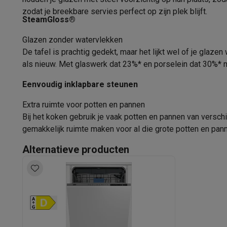
Software
Windows & Microsoft Office
Anti-Virus
Overige s
zodat je breekbare servies perfect op zijn plek blijft.
Diepte
Toebehoren IT
Opladers & kabels
Tassen & sleeves
Steune
SteamGloss®
Gaming
Hoogte
Glazen zonder watervlekken
PlayStation
PlayStation 5
PS5 games
PS4 games
Playstati
De tafel is prachtig gedekt, maar het lijkt wel of je gla
Nintendo
Nintendo Switch 2
Nintendo Switch games
Ninten
Nisbreedte
als nieuw. Met glaswerk dat 23%* en porselein dat 30%* m
Xbox
Xbox games
Xbox controllers
Xbox headsets
Xbox ac
Nisdiepte
PC gaming
Gaming laptops
Gaming PC
Gaming monitors
Gam
Eenvoudig inklapbare steunen
Gaming setup
Gaming headsets
Gaming microfoons
Gaming
Minimale nishoogte
Extra ruimte voor potten en pannen
Smart home & devices
Bij het koken gebruik je vaak potten en pannen van versch
Maximale nishoogte
Smartwatches
Smartwatches
Activity Trackers
Bandjes
Opla
gemakkelijk ruimte maken voor al die grote potten en pann
Mobiliteit
Elektrische steps
Dashcams
GPS
Coyote
Elektris
Hoogte meubeldeur
Veiligheid & bescherming
Bewakingscamera's
Alarmsyste
Alternatieve producten
Contactloos betalen
Betaalterminals
Accessoires SumUp
Type deurophanging
Omgeving & comfort
Verlichting
Plug & play zonnepanelen
Materiaal kuip
Entertainment
Smart TV
Smart speakers
Google TV Streame
Keuken
Slimme koelkasten
Slimme vaatwassers
Slimme e
Mogelijkheid tot warmwateraansluiting
Huishouden & gezondheid
Slimme wasmachines
Slimme d
Eco producten