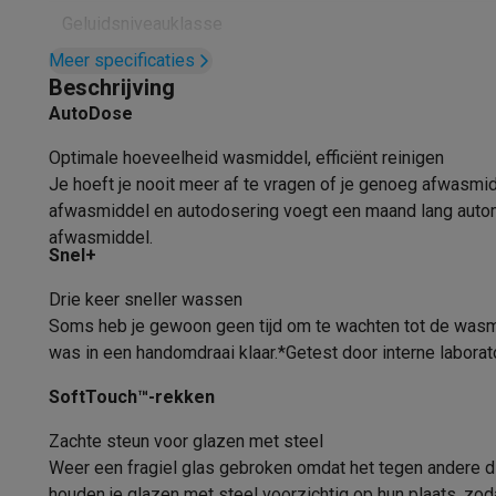
Fototoestellen
Digitale camera's
Instant camera's
Canon cam
Geluidsniveauklasse
Video
GoPro
Action cams
Drones
Camcorder
Meer specificaties
Foto accessoires
Cameratassen
Flitsers & filters
SD-kaart
Geluidsniveau
Beschrijving
Telefonie & smartwatches
AutoDose
Bestekvoorziening
GSM's
Smartphones
Apple iPhone
Samsung smartphones
G
Refurbished
Refurbished smartphones
BuyBack
Optimale hoeveelheid wasmiddel, efficiënt reinigen
Aantal bestekken
GSM bescherming
iPhone hoesjes
Samsung hoesjes
Alle 
Je hoeft je nooit meer af te vragen of je genoeg afwasmi
Smartwatches
Smartwatches
Activity Trackers
Bandjes
Opla
Aantal programma's
afwasmiddel en autodosering voegt een maand lang automa
GSM opladers
Opladers en kabels
Draadloze opladers
USB
afwasmiddel.
Aantal temperaturen
Snel+
GSM accessoires
AirTags & GPS trackers
Draadloze oortj
Vaste telefoons
Vaste telefoons
Walkie talkies
Babyfoons
Droogsysteem
Drie keer sneller wassen
Computers & tablets
Soms heb je gewoon geen tijd om te wachten tot de wasmachi
Computers
Laptops
Gaming laptops
Apple MacBook
Window
Type droogsysteem
Conden
was in een handomdraai klaar.*Getest door interne laborato
Randapparatuur IT
Muizen
Toetsenborden
Webcams
PC spe
Fysieke kenmerken
Tablets & e-readers
Tablets
Apple iPad
Samsung Galaxy Ta
SoftTouch™-rekken
Printen
Printers
Inktpatronen & papier
Cricut
Gewicht
Zachte steun voor glazen met steel
Netwerk & wifi
Routers & access points
Powerline & Wi-Fi
Weer een fragiel glas gebroken omdat het tegen andere 
Geheugen & opslag
Externe harde schijven
SSD
USB-sticks
Breedte
houden je glazen met steel voorzichtig op hun plaats, zod