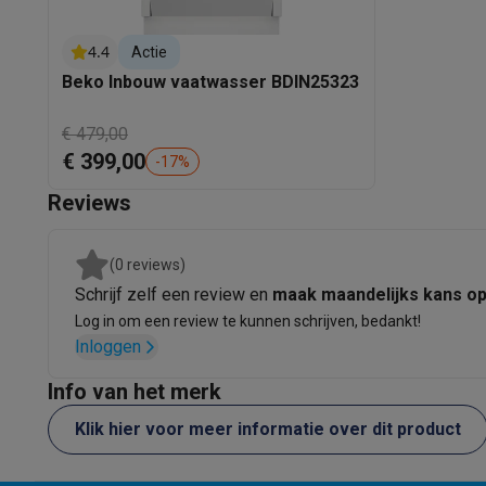
Ecocheques
Info ecocheques
Alle eco producten
Alle eco promoties
4.4
Actie
Refurbished
Beko Inbouw vaatwasser BDIN25323
Refurbished smartphones
Refurbished tablets
Refurbished
Huishouden
€ 479,00
Wasmachines met ecocheques
Droogkasten met ecoche
€ 399,00
-
17
%
Kleine keukentoestellen
Kleine keukentoestellen met ecocheques
Koffiemachines
Reviews
Grote keukentoestellen
Vaatwassers met ecocheques
Koelkasten met ecocheque
(0 reviews)
Airco
Schrijf zelf een review en
maak maandelijks kans o
Airco's met ecocheques
Log in om een review te kunnen schrijven, bedankt!
TV & audio
Inloggen
TV met ecocheques
Bluetooth speakers met ecocheques
Multimedia & telefonie
Info van het merk
Smartphones met ecocheques
Tablets met ecocheques
La
Klik hier voor meer informatie over dit product
Transport
Elektrische steps met ecocheques