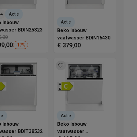
.4
Actie
 Inbouw
Actie
wasser BDIN25323
Beko Inbouw
9,00
vaatwasser BDIN16430
99,00
€ 379,00
-
17
%
akken
Accessoires
ie
Actie
 Inbouw
Beko Inbouw
kels
Droogrekken
wasser BDIT38532
vaatwasser