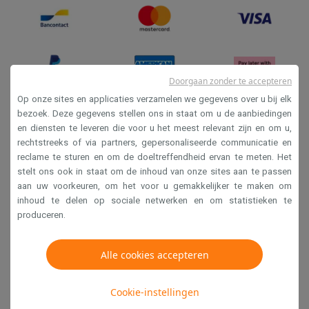
Doorgaan zonder te accepteren
Op onze sites en applicaties verzamelen we gegevens over u bij elk
bezoek. Deze gegevens stellen ons in staat om u de aanbiedingen
en diensten te leveren die voor u het meest relevant zijn en om u,
Verkoopsvoorwaarden
rechtstreeks of via partners, gepersonaliseerde communicatie en
Privacy
reclame te sturen en om de doeltreffendheid ervan te meten. Het
stelt ons ook in staat om de inhoud van onze sites aan te passen
Disclaimer
aan uw voorkeuren, om het voor u gemakkelijker te maken om
Cookies
inhoud te delen op sociale netwerken en om statistieken te
produceren.
Krëfel NV - Steenstraat 44 - Industriezone 4 "T Sas",
1851 Humbeek, België
Alle cookies accepteren
BTW BE 0400.673.544
Cookie-instellingen
Copyright 2026