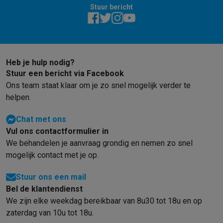
Gaming
Stuur bericht
PlayStation
PlayStation 5
PS5 games
PS4 games
Playstation co
Nintendo
Nintendo Switch 2
Nintendo Switch games
Nintendo Sw
Xbox
Xbox games
Xbox controllers
Xbox headsets
Xbox access
PC gaming
Gaming laptops
Gaming PC
Gaming monitors
Gaming
Heb je hulp nodig?
Gaming setup
Gaming headsets
Gaming microfoons
Gamingstoe
Stuur een bericht via Facebook
Gaming consoles
Ons team staat klaar om je zo snel mogelijk verder te
Smart home & devices
helpen.
Smartwatches
Smartwatches
Activity Trackers
Bandjes
Opladers
Mobiliteit
Elektrische steps
Dashcams
GPS
Coyote
Elektrische 
Chat met ons
Veiligheid & bescherming
Bewakingscamera's
Alarmsystemen
B
Vul ons contactformulier in
Contactloos betalen
Betaalterminals
Accessoires SumUp
We behandelen je aanvraag grondig en nemen zo snel
Omgeving & comfort
Verlichting
Plug & play zonnepanelen
Voice
mogelijk contact met je op.
Entertainment
Smart TV
Smart speakers
Google TV Streamer
App
Keuken
Slimme koelkasten
Slimme vaatwassers
Slimme espre
Stuur ons een mail
Huishouden & gezondheid
Slimme wasmachines
Slimme droog
Bel de klantendienst
Eco producten
We zijn elke weekdag bereikbaar van 8u30 tot 18u en op
Ecocheques
zaterdag van 10u tot 18u.