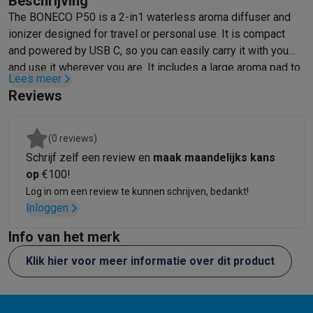
Beschrijving
Mondhygiëne
Elektrische tandenborstels
Opzetborstels
Waterf
The BONECO P50 is a 2-in1 waterless aroma diffuser and
Scheren
Elektrische scheerapparaten
Baardtrimmers
Multigroo
ionizer designed for travel or personal use. It is compact
and powered by USB C, so you can easily carry it with you
Lichaamsontharing
IPL ontharing
Epilators
Ladyshaves
and use it wherever you are. It includes a large aroma pad to
Beauty
Gelaatsverzorging
LED Maskers
Spiegels
Hand & voetve
Lees meer
disperse the scent of your essential oil or perfume. The
Massage
Voetmassage
Massagestoelen
Nek & schoudermass
Reviews
ionizer generates negative ions which help to reduce the
Gezondheid
Personenweegschalen
Bloeddrukmeters
Elektrosti
particles in the air and can be switched on or off to fit your
Voor de baby
Babyfoons
Borstkolven
Flessenwarmers
Aerosols
needs. The P50 is the perfect product to create a pleasant
TV, audio & foto
(0 reviews)
environment around you.
TV & beamers
TV
TV's met soundbar
2026 TV
LG TV
Samsung TV
Schrijf zelf een review en
maak maandelijks kans
Randapparatuur TV
Soundbars
Home cinema
Versterkers
Medias
op
€100!
Hoofdtelefoons & oortjes
Koptelefoons
Draadloze koptelefoo
Log in om een review te kunnen schrijven, bedankt!
Inloggen
Speakers
Speakers
Bluetooth speakers
Smart speakers
Party s
Muziek in huis
Radio's & wekkers
Platenspelers
Hifi-ketens
Info van het merk
Navigatie
Dashcams
GPS
Coyote
GPS accessoires
TV & audio accessoires
Steunen
Kabels
Draagbare mediaspele
Klik hier voor meer informatie over dit product
Fototoestellen
Digitale camera's
Instant camera's
Canon camera'
Video
GoPro
Action cams
Drones
Camcorder