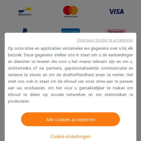
Doorgaan zonder te accepteren
Op onze sites en applicaties verzamelen we gegevens over u bij elk
bezoek. Deze gegevens stellen ons in staat om u de aanbiedingen
en diensten te leveren die voor u het meest relevant zijn en om u,
Verkoopsvoorwaarden
rechtstreeks of via partners, gepersonaliseerde communicatie en
Privacy
reclame te sturen en om de doeltreffendheid ervan te meten. Het
stelt ons ook in staat om de inhoud van onze sites aan te passen
Disclaimer
aan uw voorkeuren, om het voor u gemakkelijker te maken om
Cookies
inhoud te delen op sociale netwerken en om statistieken te
produceren.
Krëfel NV - Steenstraat 44 - Industriezone 4 "T Sas",
1851 Humbeek, België
Alle cookies accepteren
BTW BE 0400.673.544
Cookie-instellingen