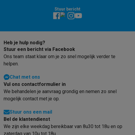
Gaming
PlayStation
PlayStation 5
PS5 games
PS4 games
Playstation co
Stuur bericht
Nintendo
Nintendo Switch 2
Nintendo Switch games
Nintendo Sw
Xbox
Xbox games
Xbox controllers
Xbox headsets
Xbox access
PC gaming
Gaming laptops
Gaming PC
Gaming monitors
Gaming
Gaming setup
Gaming headsets
Gaming microfoons
Gamingstoe
Heb je hulp nodig?
Smart home & devices
Stuur een bericht via Facebook
Smartwatches
Smartwatches
Activity Trackers
Bandjes
Opladers
Ons team staat klaar om je zo snel mogelijk verder te
Mobiliteit
Elektrische steps
Dashcams
GPS
Coyote
Elektrische 
helpen.
Veiligheid & bescherming
Bewakingscamera's
Alarmsystemen
B
Contactloos betalen
Betaalterminals
Accessoires SumUp
Chat met ons
Omgeving & comfort
Verlichting
Plug & play zonnepanelen
Voice
Vul ons contactformulier in
Entertainment
Smart TV
Smart speakers
Google TV Streamer
App
We behandelen je aanvraag grondig en nemen zo snel
Keuken
Slimme koelkasten
Slimme vaatwassers
Slimme espre
mogelijk contact met je op.
Huishouden & gezondheid
Slimme wasmachines
Slimme droog
Stuur ons een mail
Eco producten
Bel de klantendienst
Ecocheques
We zijn elke weekdag bereikbaar van 8u30 tot 18u en op
Info ecocheques
Alle eco producten
Alle eco promoties
zaterdag van 10u tot 18u.