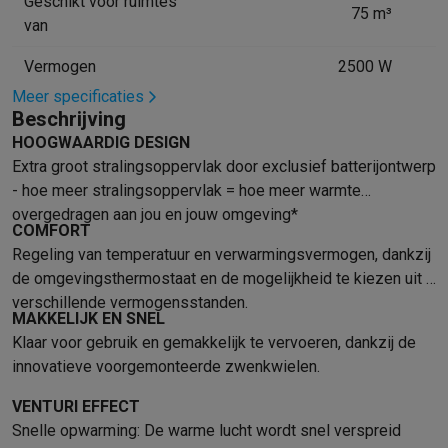
Geschikt voor ruimtes
75 m³
Mondhygiëne
Elektrische tandenborstels
Opzetborstels
Waterf
van
Scheren
Elektrische scheerapparaten
Baardtrimmers
Multigroo
Vermogen
2500 W
Lichaamsontharing
IPL ontharing
Epilators
Ladyshaves
Meer specificaties
Beauty
Gelaatsverzorging
LED Maskers
Spiegels
Hand & voetve
Beschrijving
Massage
Voetmassage
Massagestoelen
Nek & schoudermass
HOOGWAARDIG DESIGN
Gezondheid
Personenweegschalen
Bloeddrukmeters
Elektrosti
Extra groot stralingsoppervlak door exclusief batterijontwerp
Voor de baby
Babyfoons
Borstkolven
Flessenwarmers
Aerosols
- hoe meer stralingsoppervlak = hoe meer warmte
TV, audio & foto
overgedragen aan jou en jouw omgeving*
TV & beamers
TV
TV's met soundbar
2026 TV
LG TV
Samsung TV
COMFORT
Randapparatuur TV
Soundbars
Home cinema
Versterkers
Medias
Regeling van temperatuur en verwarmingsvermogen, dankzij
Hoofdtelefoons & oortjes
Koptelefoons
Draadloze koptelefoo
de omgevingsthermostaat en de mogelijkheid te kiezen uit 3
Speakers
Speakers
Bluetooth speakers
Smart speakers
Party s
verschillende vermogensstanden.
MAKKELIJK EN SNEL
Muziek in huis
Radio's & wekkers
Platenspelers
Hifi-ketens
Klaar voor gebruik en gemakkelijk te vervoeren, dankzij de
Navigatie
Dashcams
GPS
Coyote
GPS accessoires
innovatieve voorgemonteerde zwenkwielen.
TV & audio accessoires
Steunen
Kabels
Draagbare mediaspele
Fototoestellen
Digitale camera's
Instant camera's
Canon camera'
VENTURI EFFECT
Video
GoPro
Action cams
Drones
Camcorder
Snelle opwarming: De warme lucht wordt snel verspreid