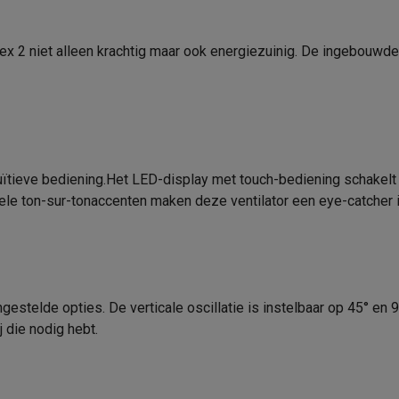
x 2 niet alleen krachtig maar ook energiezuinig. De ingebouwde ti
 laptops
BuyBack
ques
Stofzuigers met ecocheques
Strijkijzers met ecocheques
Ste
uïtieve bediening.Het LED-display met touch-bediening schakelt 
 met ecocheques
Bruiswatertoestellen met ecocheques
Waterfilt
ele ton-sur-tonaccenten maken deze ventilator een eye-catcher in 
s
Diepvriezers met ecocheques
Ovens met ecocheques
Fornuiz
estelde opties. De verticale oscillatie is instelbaar op 45° en 90
Koptelefoons met ecocheques
Oortjes met ecocheques
Platensp
j die nodig hebt.
ptops met ecocheques
Monitors met ecocheques
Powerbanks m