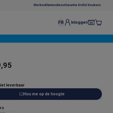
Merken
Klantendienst
Garantie Krëfel Keukens
FR
Inloggen
kels
Droogrekken
s
 microgolfovens
Inbouw wasmachines
ten
9,95
niet leverbaar
Hou me op de hoogte
o
Koffiezetapparaten
Koffie, capsules & pads
Accessoires
rs