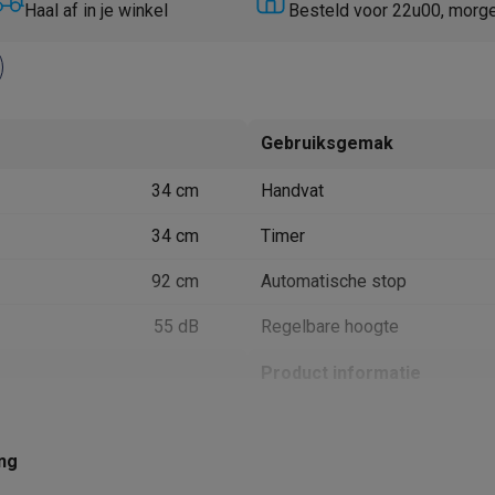
Huisdierverzorging
GPS trackers dieren
Haal af in je winkel
Besteld voor 22u00, morg
tels
Multistylers
Krulspelden
terflossers
groomers
Tondeuses
Scheerkoppen
Accessoires
Gebruiksgemak
etverzorging
Accessoires
34 cm
Handvat
massage
Massage guns
rostimulatie apparaten
Bloedcirculatie apparaten
Infraroodlampen
34 cm
Timer
sols
Luchtbevochtigers
92 cm
Automatische stop
g TV
TCL TV
TV steunen
Beamers
55 dB
Regelbare hoogte
diastreamers
DVD & Blu-Ray spelers
efoons
Oortjes
Draadloze oortjes
Sportoortjes
Product informatie
ty speakers
s
Roze
Krëfel code
ing
9
Merk
pelers
Audio accessoires