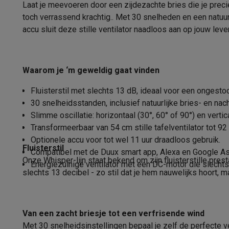
Fototoestellen
Digitale camera's
Instant camera's
Canon cam
Laat je meevoeren door een zijdezachte bries die je precie
LED controlepaneel
Video
GoPro
Action cams
Drones
Camcorder
toch verrassend krachtig.. Met 30 snelheden en een natuu
Type
Foto accessoires
Cameratassen
Flitsers & filters
SD-kaart
accu sluit deze stille ventilator naadloos aan op jouw le
Telefonie & smartwatches
Type ventilator
GSM's
Smartphones
Apple iPhone
Samsung smartphones
G
Refurbished
Refurbished smartphones
BuyBack
Waarom je ‘m geweldig gaat vinden
Functies
GSM bescherming
iPhone hoesjes
Samsung hoesjes
Alle 
Fluisterstil met slechts 13 dB, ideaal voor een ongest
Smartwatches
Smartwatches
Activity Trackers
Bandjes
Opla
Aantal snelheden
30 snelheidsstanden, inclusief natuurlijke bries- en na
GSM opladers
Opladers en kabels
Draadloze opladers
USB
Silence functie
Slimme oscillatie: horizontaal (30°, 60° of 90°) en vertica
GSM accessoires
AirTags & GPS trackers
Draadloze oortj
Transformeerbaar van 54 cm stille tafelventilator tot 92
Vaste telefoons
Vaste telefoons
Walkie talkies
Babyfoons
Oscillatie
Optionele accu voor tot wel 11 uur draadloos gebruik.
Computers & tablets
Fluisterstil
Compatibel met de Duux smart app, Alexa en Google As
Richting
Computers
Laptops
Gaming laptops
Apple MacBook
Window
Onze Whisper-lijn staat bekend om zijn fluisterstille pre
Energiezuinige ventilator met een DC-motor die slechts
Randapparatuur IT
Muizen
Toetsenborden
Webcams
PC spe
slechts 13 decibel - zo stil dat je hem nauwelijks hoort, m
Tablets & e-readers
Tablets
Apple iPad
Samsung Galaxy Ta
Printen
Printers
Inktpatronen & papier
Cricut
Netwerk & wifi
Routers & access points
Powerline & Wi-Fi
Van een zacht briesje tot een verfrisende wind
Geheugen & opslag
Externe harde schijven
SSD
USB-sticks
Met 30 snelheidsinstellingen bepaal je zelf de perfecte v