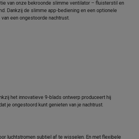
utie van onze bekroonde slimme ventilator – fluisterstil en
8716164986105
wind. Dankzij de slimme app-bediening en een optionele
DUX-DXCF101
e van een ongestoorde nachtrust.
alaxy Fold8
alaxy Flip8 & Fold8 (Ultra) hoesjes
nkzij het innovatieve 9-blads ontwerp produceert hij
lers
odat je ongestoord kunt genieten van je nachtrust.
or luchtstromen subtiel af te wisselen. En met flexibele