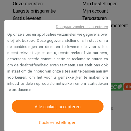
Eco producten
Onze diensten
Mijn bestellingen
Ecocheques
Laagste prijsgarantie
Mijn account
Info ecocheques
Alle eco producten
Alle eco promoties
Gratis leveren
Terugsturen
Refurbished
Verlengde garantie
Mijn leveringsmoment
Doorgaan zonder te accepteren
Refurbished smartphones
Refurbished tablets
Refurbished
Ecocheques
Op onze sites en applicaties verzamelen we gegevens over
Huishouden
Veilig betalen
u bij elk bezoek. Deze gegevens stellen ons in staat om u
Wasmachines met ecocheques
Droogkasten met ecoche
de aanbiedingen en diensten te leveren die voor u het
Toegankelijkheidsverklaring
Kleine keukentoestellen
meest relevant zijn en om u, rechtstreeks of via partners,
gepersonaliseerde communicatie en reclame te sturen en
Kleine keukentoestellen met ecocheques
Koffiemachines
om de doeltreffendheid ervan te meten. Het stelt ons ook
Grote keukentoestellen
in staat om de inhoud van onze sites aan te passen aan uw
Vaatwassers met ecocheques
Koelkasten met ecocheque
voorkeuren, om het voor u gemakkelijker te maken om
Airco
inhoud te delen op sociale netwerken en om statistieken
Airco's met ecocheques
te produceren.
TV & audio
TV met ecocheques
Bluetooth speakers met ecocheques
Alle cookies accepteren
Verkoopsvoorwaarden
Privacy
Disclaimer
Cookies
Multimedia & telefonie
Smartphones met ecocheques
Tablets met ecocheques
La
Cookie-instellingen
Transport