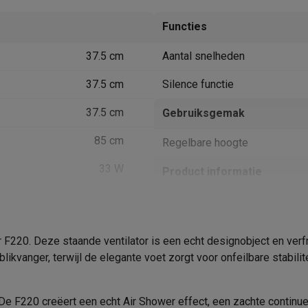
Huisdierverzorging
GPS trackers dieren
Functies
tels
Multistylers
Krulspelden
terflossers
37.5 cm
Aantal snelheden
groomers
Tondeuses
Scheerkoppen
Accessoires
37.5 cm
Silence functie
etverzorging
Accessoires
37.5 cm
Gebruiksgemak
massage
Massage guns
rostimulatie apparaten
Bloedcirculatie apparaten
Infraroodlampen
85 cm
Regelbare hoogte
sols
Luchtbevochtigers
33 W
Product informatie
g TV
TCL TV
TV steunen
Beamers
58 dB
Krëfel code
diastreamers
DVD & Blu-Ray spelers
efoons
Oortjes
Draadloze oortjes
Sportoortjes
Merk
20. Deze staande ventilator is een echt designobject en verfrist
ty speakers
Ventilator
blikvanger, terwijl de elegante voet zorgt voor onfeilbare stabilit
EAN
s
Staande ventilator
Verkoperscode
pelers
Audio accessoires
. De F220 creëert een echt Air Shower effect, een zachte continu