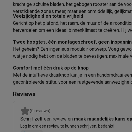
Fototoestellen
Digitale camera's
Instant camera's
Canon cam
krachtige schuine bladen, het gebogen rooster aan de voork
Video
GoPro
Action cams
Drones
Camcorder
verstikkende zones meer, maar een onmiddellijk, gelijkmat
Veelzijdigheid en totale vrijheid
Foto accessoires
Cameratassen
Flitsers & filters
SD-kaart
Gericht op het plafond, het raam, de muur of de airconditio
Telefonie & smartwatches
herverdelen om een ideaal binnenklimaat te creëren. Hij
GSM's
Smartphones
Apple iPhone
Samsung smartphones
G
Refurbished
Refurbished smartphones
BuyBack
Twee hoogtes, één montageschroef, geen inspanni
GSM bescherming
iPhone hoesjes
Samsung hoesjes
Alle 
Het geheim? Een ingenieus modulair ontwerp. Voeg gewoon
Smartwatches
Smartwatches
Activity Trackers
Bandjes
Opla
wat je nodig hebt om de bladen te bevestigen: maximale v
GSM opladers
Opladers en kabels
Draadloze opladers
USB
Comfort met één druk op de knop
GSM accessoires
AirTags & GPS trackers
Draadloze oortj
Met de intuïtieve draaiknop kun je in een handomdraai een
Vaste telefoons
Vaste telefoons
Walkie talkies
Babyfoons
gecontroleerde stilte, voor een rustgevende aanwezigheid
Computers & tablets
Computers
Laptops
Gaming laptops
Apple MacBook
Window
Reviews
Randapparatuur IT
Muizen
Toetsenborden
Webcams
PC spe
Tablets & e-readers
Tablets
Apple iPad
Samsung Galaxy Ta
(0 reviews)
Printen
Printers
Inktpatronen & papier
Cricut
Schrijf zelf een review en
maak maandelijks kans o
Netwerk & wifi
Routers & access points
Powerline & Wi-Fi
Log in om een review te kunnen schrijven, bedankt!
Geheugen & opslag
Externe harde schijven
SSD
USB-sticks