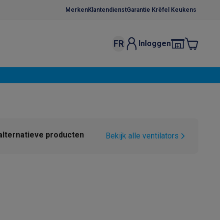
Merken
Klantendienst
Garantie Krëfel Keukens
FR
Inloggen
kels
Droogrekken
s
 microgolfovens
Inbouw wasmachines
ten
alternatieve producten
Bekijk alle ventilators
o
Koffiezetapparaten
Koffie, capsules & pads
Accessoires