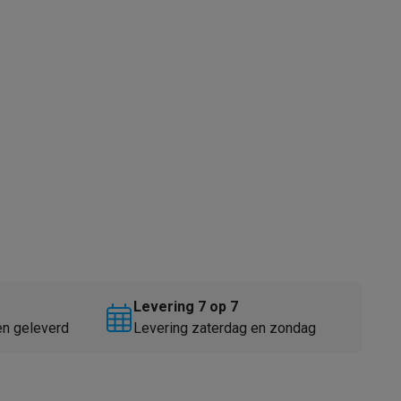
akken
Accessoires
Levering 7 op 7
en geleverd
Levering zaterdag en zondag
kels
Droogrekken