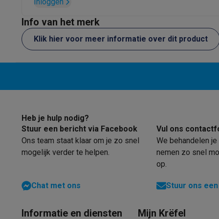
Inloggen
Software
Windows & Microsoft Office
Anti-Virus
Overige s
Toebehoren IT
Opladers & kabels
Tassen & sleeves
Steune
Info van het merk
Gaming
Klik hier voor meer informatie over dit product
PlayStation
PlayStation 5
PS5 games
PS4 games
Playstati
Nintendo
Nintendo Switch 2
Nintendo Switch games
Ninten
Xbox
Xbox games
Xbox controllers
Xbox headsets
Xbox ac
PC gaming
Gaming laptops
Gaming PC
Gaming monitors
Gam
Gaming setup
Gaming headsets
Gaming microfoons
Gaming
Gaming consoles
Smart home & devices
Heb je hulp nodig?
Smartwatches
Smartwatches
Activity Trackers
Bandjes
Opla
Stuur een bericht via Facebook
Vul ons contactf
Mobiliteit
Elektrische steps
Dashcams
GPS
Coyote
Elektris
Ons team staat klaar om je zo snel
We behandelen je 
Veiligheid & bescherming
Bewakingscamera's
Alarmsyste
mogelijk verder te helpen.
nemen zo snel mog
Contactloos betalen
Betaalterminals
Accessoires SumUp
op.
Omgeving & comfort
Verlichting
Plug & play zonnepanelen
Chat met ons
Stuur ons een
Entertainment
Smart TV
Smart speakers
Google TV Streame
Keuken
Slimme koelkasten
Slimme vaatwassers
Slimme e
Huishouden & gezondheid
Slimme wasmachines
Slimme d
Informatie en diensten
Mijn Krëfel