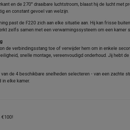
era's
Nikon camera's
Lenzen
Productveiligheid
ant en de 270° draaibare luchtstroom, blaast hij de lucht met pre
ig en constant gevoel van welzijn.
Verantwoordelijke marktdeeln
en
Statieven & tripods
Action cam accessoires
de EU
ning past de F220 zich aan elke situatie aan. Hij kan frisse buite
 werkt zelfs samen met een verwarmingssysteem om een kamer sn
SM’s met toetsen
Refurbished smartphones
iPhone 17
Samsung G
Adres
ng
hoesjes
Screenprotectors
iPhone 17 Hoesjes
Galaxy S26 hoesjes
G
 de verbindingsstang toe of verwijder hem om in enkele second
ders
E-mailadres
eiligheid, snelle montage, vereenvoudigd onderhoud. Jij hebt de
-C kabels
Lightning kabels
Powerbanks
es
GSM houders auto
Micro SD-kaarten
Overige accessoires
 van de 4 beschikbare snelheden selecteren - van een zachte strel
 in elke kamer.
s laptops
Copilot+ pc
Chromebooks
Monitors
Desktops
akers
PC headsets
Microfoons
Docking stations
Externe DVD spe
b
Tablethoezen
E-readers
Accessoires
p
€100!
 adapters
Mesh Wi-Fi
Switches
Netwerkkabels
SD-kaarten
CD's & DVD's