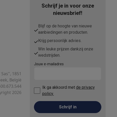
Schrijf je in voor onze
nieuwsbrief!
Blijf op de hoogte van nieuwe
aanbiedingen en producten.
Krijg persoonlijk advies.
elstofzuigers met ecocheques
Sledestofzuigers met ecochequ
Win leuke prijzen dankzij onze
erkannen
Keukenaccessoires met ecocheques
wedstrijden.
Jouw e-mailadres
en met ecocheques
Dampkappen met ecocheques
Kookplaten me
T Sas", 1851
ek, België
00.673.544
Ik ga akkoord met
de privacy
right 2026
elers met ecocheques
policy.
et ecocheques
Inkt en papier met ecocheques
Schrijf in