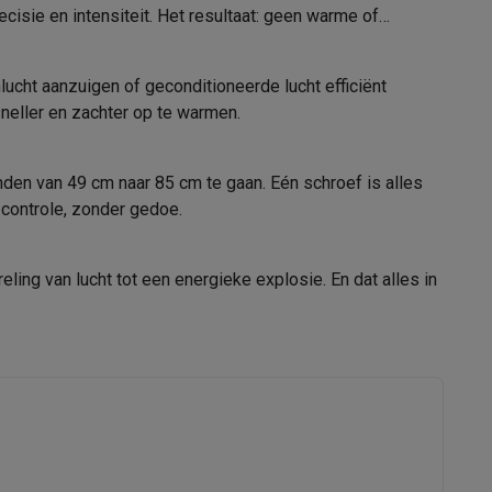
cisie en intensiteit. Het resultaat: geen warme of
emer in
BONECO
nlucht aanzuigen of geconditioneerde lucht efficiënt
eller en zachter op te warmen.
alaxy Fold8
Duitsland Donaustrasse 126 90451
Nürnberg
alaxy Flip8 & Fold8 (Ultra) hoesjes
en van 49 cm naar 85 cm te gaan. Eén schroef is alles
alexandra.frei@boneco.com
 controle, zonder gedoe.
ing van lucht tot een energieke explosie. En dat alles in
lers