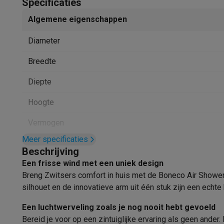
Specificaties
Huisdieren
Automatische voerbak
Automatische kattenbak
Beauty & gezondheid
Algemene eigenschappen
Haarverzorging
Haardrogers
Stijltangen
Krultangen
Föhnbors
Mondhygiëne
Elektrische tandenborstels
Opzetborstels
Wa
Diameter
Scheren
Elektrische scheerapparaten
Baardtrimmers
Multi
Breedte
Lichaamsontharing
IPL ontharing
Epilators
Ladyshaves
Beauty
Gelaatsverzorging
LED Maskers
Spiegels
Hand & vo
Diepte
Massage
Voetmassage
Massagestoelen
Nek & schouder
Gezondheid
Personenweegschalen
Bloeddrukmeters
Elekt
Hoogte
Voor de baby
Babyfoons
Borstkolven
Flessenwarmers
Aero
Vermogen
TV, audio & foto
Meer specificaties
TV & beamers
TV
TV's met soundbar
2026 TV
LG TV
Samsun
Geluidsniveau
Beschrijving
Randapparatuur TV
Soundbars
Home cinema
Versterkers
Me
Een frisse wind met een uniek design
Fysieke eigenschappen
Hoofdtelefoons & oortjes
Koptelefoons
Draadloze koptel
Breng Zwitsers comfort in huis met de Boneco Air Shower F2
Speakers
Speakers
Bluetooth speakers
Smart speakers
Par
Type
silhouet en de innovatieve arm uit één stuk zijn een echte 
Muziek in huis
Radio's & wekkers
Platenspelers
Hifi-keten
Navigatie
Dashcams
GPS
Coyote
GPS accessoires
Type ventilator
Een luchtwerveling zoals je nog nooit hebt gevoeld
TV & audio accessoires
Steunen
Kabels
Draagbare medias
Bereid je voor op een zintuiglijke ervaring als geen ander