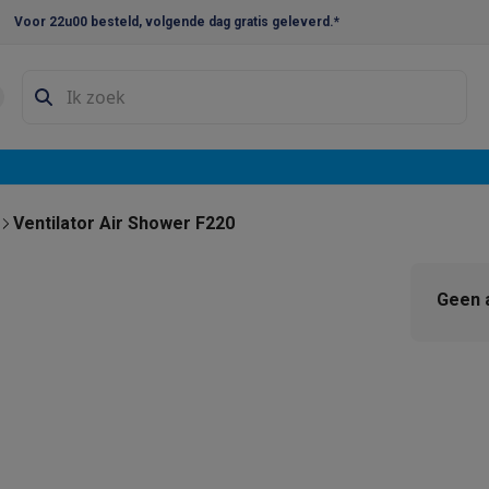
Voor 22u00 besteld, volgende dag gratis geleverd.*
en droogkast sets
Was-droogcombinaties
Tussenkaders en sok
e vaatwassers
e koelkasten
Amerikaanse koelkasten
Wijnkoelkasten
Diepvriezer
w koelkasten
Inbouw diepvriezers
Inbouw wijnkoelkasten
Inbouw
Ventilator Air Shower F220
kplaten
Gas kookplaten
Kookplaten met afzuiging
Pannen
Kookpot
Geen 
izen
Gasfornuizen
iemachines
ressomachines
Capsule- & padsmachines
Nespresso
Dolce Gust
machines
Juicers
Eierkokers
Yoghurtmachines
Accessoires
 monsieur machines
Accessoires