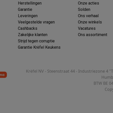
Herstellingen
Onze acties
Garantie
Solden
Leveringen
Ons verhaal
Veelgestelde vragen
Onze winkels
 laptops
BuyBack
Cashbacks
Vacatures
Zakelijke klanten
Ons assortiment
ques
Stofzuigers met ecocheques
Strijkijzers met ecocheques
Ste
Strijd tegen corruptie
Garantie Krëfel Keukens
 met ecocheques
Bruiswatertoestellen met ecocheques
Waterfilt
s
Diepvriezers met ecocheques
Ovens met ecocheques
Fornuiz
Krëfel NV - Steenstraat 44 - Industriezone 4 "
Humbe
BTW BE 04
Copy
Koptelefoons met ecocheques
Oortjes met ecocheques
Platensp
ptops met ecocheques
Monitors met ecocheques
Powerbanks m