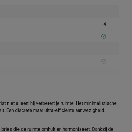
4
Thermometers
Accessoires
13000534
Boneco
 niet alleen: hij verbetert je ruimte. Het minimalistische
eit. Een discrete maar ultra-efficiënte aanwezigheid.
7611408016789
BO45484
e bries die de ruimte omhult en harmoniseert. Dankzij de