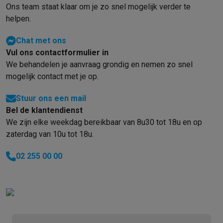
Info ecocheques
Alle eco producten
Alle eco promoties
Ons team staat klaar om je zo snel mogelijk verder te
Refurbished
helpen.
Refurbished smartphones
Refurbished tablets
Refurbished lap
Huishouden
Chat met ons
Wasmachines met ecocheques
Droogkasten met ecocheques
Vul ons contactformulier in
Kleine keukentoestellen
We behandelen je aanvraag grondig en nemen zo snel
Kleine keukentoestellen met ecocheques
Koffiemachines met
mogelijk contact met je op.
Grote keukentoestellen
Stuur ons een mail
Vaatwassers met ecocheques
Koelkasten met ecocheques
Die
Bel de klantendienst
Airco
We zijn elke weekdag bereikbaar van 8u30 tot 18u en op
Airco's met ecocheques
zaterdag van 10u tot 18u.
TV & audio
TV met ecocheques
Bluetooth speakers met ecocheques
Kopt
02 255 00 00
Multimedia & telefonie
Smartphones met ecocheques
Tablets met ecocheques
Laptop
Transport
Elektrische steps met ecocheques
Eco initiatieven
Impact
Energie besparen
Recycleer je oud elektro