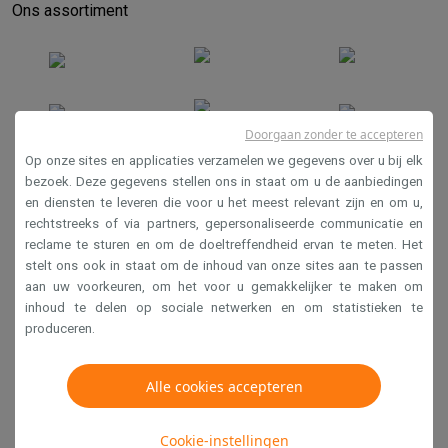
Ons assortiment
Doorgaan zonder te accepteren
Op onze sites en applicaties verzamelen we gegevens over u bij elk
bezoek. Deze gegevens stellen ons in staat om u de aanbiedingen
en diensten te leveren die voor u het meest relevant zijn en om u,
Verkoopsvoorwaarden
rechtstreeks of via partners, gepersonaliseerde communicatie en
Privacy
reclame te sturen en om de doeltreffendheid ervan te meten. Het
stelt ons ook in staat om de inhoud van onze sites aan te passen
Disclaimer
aan uw voorkeuren, om het voor u gemakkelijker te maken om
Cookies
inhoud te delen op sociale netwerken en om statistieken te
produceren.
Krëfel NV - Steenstraat 44 - Industriezone 4 "T Sas",
1851 Humbeek, België
Alle cookies accepteren
BTW BE 0400.673.544
Cookie-instellingen