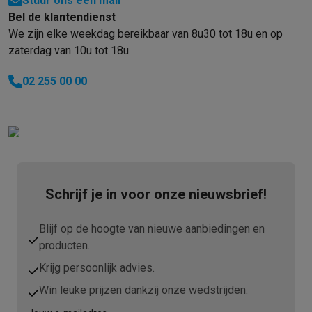
Stuur ons een mail
Info ecocheques
Alle eco producten
Alle eco promoties
Bel de klantendienst
Refurbished
We zijn elke weekdag bereikbaar van 8u30 tot 18u en op
Refurbished smartphones
Refurbished tablets
Refurbished lap
zaterdag van 10u tot 18u.
Huishouden
Wasmachines met ecocheques
Droogkasten met ecocheques
02 255 00 00
Kleine keukentoestellen
Kleine keukentoestellen met ecocheques
Koffiemachines met
Grote keukentoestellen
Vaatwassers met ecocheques
Koelkasten met ecocheques
Die
Airco
Airco's met ecocheques
TV & audio
Schrijf je in voor onze nieuwsbrief!
TV met ecocheques
Bluetooth speakers met ecocheques
Kopt
Multimedia & telefonie
Blijf op de hoogte van nieuwe aanbiedingen en
Smartphones met ecocheques
Tablets met ecocheques
Laptop
producten.
Transport
Krijg persoonlijk advies.
Elektrische steps met ecocheques
Win leuke prijzen dankzij onze wedstrijden.
Eco initiatieven
Impact
Energie besparen
Recycleer je oud elektro