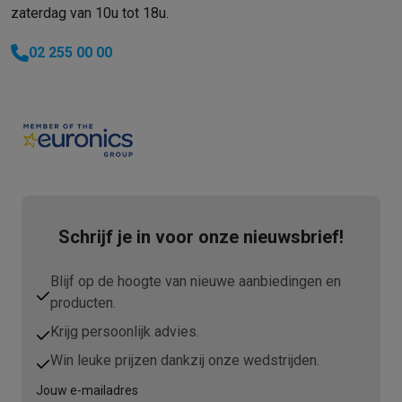
Info ecocheques
Alle eco producten
Alle eco promoties
zaterdag van 10u tot 18u.
Refurbished
Refurbished smartphones
Refurbished tablets
Refurbished lap
02 255 00 00
Huishouden
Wasmachines met ecocheques
Droogkasten met ecocheques
Kleine keukentoestellen
Kleine keukentoestellen met ecocheques
Koffiemachines met
Grote keukentoestellen
Vaatwassers met ecocheques
Koelkasten met ecocheques
Die
Airco
Airco's met ecocheques
Schrijf je in voor onze nieuwsbrief!
TV & audio
TV met ecocheques
Bluetooth speakers met ecocheques
Kopt
Blijf op de hoogte van nieuwe aanbiedingen en
Multimedia & telefonie
producten.
Smartphones met ecocheques
Tablets met ecocheques
Laptop
Transport
Krijg persoonlijk advies.
Elektrische steps met ecocheques
Win leuke prijzen dankzij onze wedstrijden.
Eco initiatieven
Jouw e-mailadres
Impact
Energie besparen
Recycleer je oud elektro