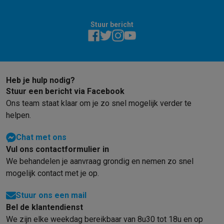
Gaming
PlayStation
PlayStation 5
PS5 games
PS4 games
Playstation co
Stuur bericht
Nintendo
Nintendo Switch 2
Nintendo Switch games
Nintendo Sw
Xbox
Xbox games
Xbox controllers
Xbox headsets
Xbox access
PC gaming
Gaming laptops
Gaming PC
Gaming monitors
Gaming
Gaming setup
Gaming headsets
Gaming microfoons
Gamingstoe
Gaming consoles
Heb je hulp nodig?
Smart home & devices
Stuur een bericht via Facebook
Smartwatches
Smartwatches
Activity Trackers
Bandjes
Opladers
Ons team staat klaar om je zo snel mogelijk verder te
Mobiliteit
Elektrische steps
Dashcams
GPS
Coyote
Elektrische 
helpen.
Veiligheid & bescherming
Bewakingscamera's
Alarmsystemen
B
Chat met ons
Contactloos betalen
Betaalterminals
Accessoires SumUp
Vul ons contactformulier in
Omgeving & comfort
Verlichting
Plug & play zonnepanelen
Voice
We behandelen je aanvraag grondig en nemen zo snel
Entertainment
Smart TV
Smart speakers
Google TV Streamer
App
mogelijk contact met je op.
Keuken
Slimme koelkasten
Slimme vaatwassers
Slimme espre
Huishouden & gezondheid
Slimme wasmachines
Slimme droog
Stuur ons een mail
Eco producten
Bel de klantendienst
Ecocheques
We zijn elke weekdag bereikbaar van 8u30 tot 18u en op