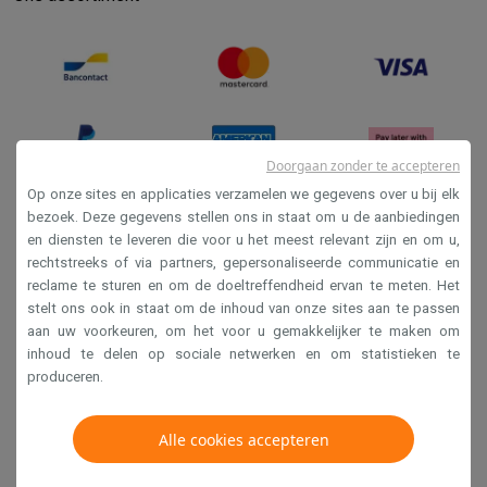
Doorgaan zonder te accepteren
Op onze sites en applicaties verzamelen we gegevens over u bij elk
bezoek. Deze gegevens stellen ons in staat om u de aanbiedingen
en diensten te leveren die voor u het meest relevant zijn en om u,
Verkoopsvoorwaarden
rechtstreeks of via partners, gepersonaliseerde communicatie en
Privacy
reclame te sturen en om de doeltreffendheid ervan te meten. Het
stelt ons ook in staat om de inhoud van onze sites aan te passen
Disclaimer
aan uw voorkeuren, om het voor u gemakkelijker te maken om
Cookies
inhoud te delen op sociale netwerken en om statistieken te
produceren.
Krëfel NV - Steenstraat 44 - Industriezone 4 "T Sas",
1851 Humbeek, België
Alle cookies accepteren
BTW BE 0400.673.544