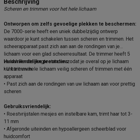
Beschrijving
Mondhygiëne
Elektrische tandenborstels
Opzetborstels
Waterf
Scheren en trimmen voor het hele lichaam
Scheren
Elektrische scheerapparaten
Baardtrimmers
Multigroo
Lichaamsontharing
IPL ontharing
Epilators
Ladyshaves
Ontworpen om zelfs gevoelige plekken te beschermen:
Beauty
Gelaatsverzorging
LED Maskers
Spiegels
Hand & voetve
De 7000-serie heeft een uniek dubbelzijdig ontwerp
Massage
Voetmassage
Massagestoelen
Nek & schoudermass
waardoor je kunt schakelen tussen scheren en trimmen. Het
Gezondheid
Personenweegschalen
Bloeddrukmeters
Elektrosti
scheerapparaat past zich aan aan de rondingen van je
lichaam voor een glad scheerresultaat. De trimmer heeft 5
Voor de baby
Babyfoons
Borstkolven
Flessenwarmers
Aerosols
verschillende lengtestanden zodat je overal op je lichaam
Huidvriendelijke prestaties:
TV, audio & foto
kunt trimmen.
• U kunt uw hele lichaam veilig scheren of trimmen met één
TV & beamers
TV
TV's met soundbar
2026 TV
LG TV
Samsung TV
apparaat
Randapparatuur TV
Soundbars
Home cinema
Versterkers
Medias
• Past zich aan de rondingen van uw lichaam aan voor prettig
Hoofdtelefoons & oortjes
Koptelefoons
Draadloze koptelefoo
scheren
Speakers
Speakers
Bluetooth speakers
Smart speakers
Party s
Muziek in huis
Radio's & wekkers
Platenspelers
Hifi-ketens
Gebruiksvriendelijk:
Navigatie
Dashcams
GPS
Coyote
GPS accessoires
• Roestvrijstalen mesjes en instelbare kam, trimt haar tot 3-
TV & audio accessoires
Steunen
Kabels
Draagbare mediaspele
11 mm
Fototoestellen
Digitale camera's
Instant camera's
Canon camera'
• Afgeronde uiteinden en hypoallergeen scheerblad voor
Video
GoPro
Action cams
Drones
Camcorder
huidcomfort