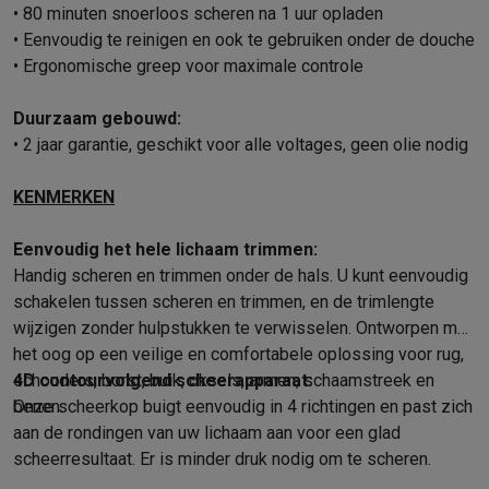
Foto accessoires
Cameratassen
Flitsers & filters
SD-kaarten
Sta
• 80 minuten snoerloos scheren na 1 uur opladen
Telefonie & smartwatches
• Eenvoudig te reinigen en ook te gebruiken onder de douche
GSM's
Smartphones
Apple iPhone
Samsung smartphones
GSM’s
• Ergonomische greep voor maximale controle
Refurbished
Refurbished smartphones
BuyBack
GSM bescherming
iPhone hoesjes
Samsung hoesjes
Alle hoesj
Duurzaam gebouwd:
Smartwatches
Smartwatches
Activity Trackers
Bandjes
Opladers
• 2 jaar garantie, geschikt voor alle voltages, geen olie nodig
GSM opladers
Opladers en kabels
Draadloze opladers
USB-C k
GSM accessoires
AirTags & GPS trackers
Draadloze oortjes
GS
KENMERKEN
Vaste telefoons
Vaste telefoons
Walkie talkies
Babyfoons
Computers & tablets
Eenvoudig het hele lichaam trimmen:
Computers
Laptops
Gaming laptops
Apple MacBook
Windows la
Handig scheren en trimmen onder de hals. U kunt eenvoudig
Randapparatuur IT
Muizen
Toetsenborden
Webcams
PC speaker
schakelen tussen scheren en trimmen, en de trimlengte
Tablets & e-readers
Tablets
Apple iPad
Samsung Galaxy Tab
Tab
wijzigen zonder hulpstukken te verwisselen. Ontworpen met
het oog op een veilige en comfortabele oplossing voor rug,
Printen
Printers
Inktpatronen & papier
Cricut
schouders, borst, buik, oksels, armen, schaamstreek en
4D contourvolgend scheerapparaat:
Netwerk & wifi
Routers & access points
Powerline & Wi-Fi adap
benen.
Onze scheerkop buigt eenvoudig in 4 richtingen en past zich
Geheugen & opslag
Externe harde schijven
SSD
USB-sticks
SD-k
aan de rondingen van uw lichaam aan voor een glad
Software
Windows & Microsoft Office
Anti-Virus
Overige softwa
scheerresultaat. Er is minder druk nodig om te scheren.
Toebehoren IT
Opladers & kabels
Tassen & sleeves
Steunen
Mu