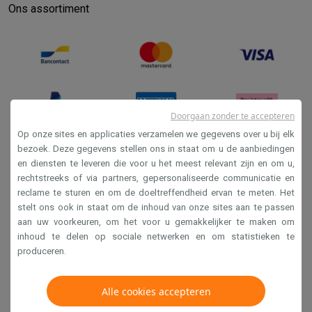
Ons assortiment
Doorgaan zonder te accepteren
Op onze sites en applicaties verzamelen we gegevens over u bij elk
bezoek. Deze gegevens stellen ons in staat om u de aanbiedingen
en diensten te leveren die voor u het meest relevant zijn en om u,
Verkoopsvoorwaarden
rechtstreeks of via partners, gepersonaliseerde communicatie en
Privacy
reclame te sturen en om de doeltreffendheid ervan te meten. Het
stelt ons ook in staat om de inhoud van onze sites aan te passen
Disclaimer
aan uw voorkeuren, om het voor u gemakkelijker te maken om
Cookies
inhoud te delen op sociale netwerken en om statistieken te
produceren.
Krëfel NV - Steenstraat 44 - Industriezone 4 "T Sas",
Alle cookies accepteren
1851 Humbeek, België
BTW BE 0400.673.544