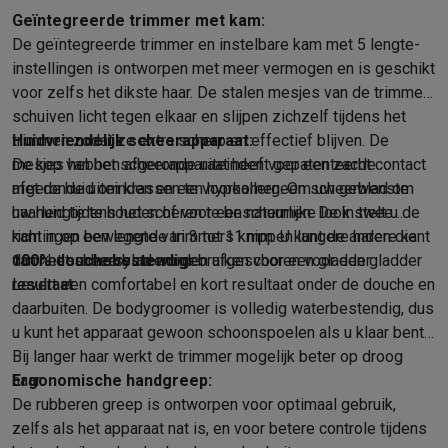
Gaming
Geïntegreerde trimmer met kam:
PlayStation
PlayStation 5
PS5 games
PS4 games
Playstation co
De geïntegreerde trimmer en instelbare kam met 5 lengte-
Nintendo
Nintendo Switch 2
Nintendo Switch games
Nintendo Sw
instellingen is ontworpen met meer vermogen en is geschikt
Xbox
Xbox games
Xbox controllers
Xbox headsets
Xbox access
voor zelfs het dikste haar. De stalen mesjes van de trimmer
PC gaming
Gaming laptops
Gaming PC
Gaming monitors
Gaming
schuiven licht tegen elkaar en slijpen zichzelf tijdens het
Gaming setup
Gaming headsets
Gaming microfoons
Gamingstoe
trimmen zodat ze extra scherp en effectief blijven. De
Huidvriendelijk scheerapparaat:
Gaming consoles
mesjes hebben afgeronde uiteinden voor een zacht contact
De kop van het scheerapparaat heeft gepatenteerde
Smart home & devices
met de huid om krassen te voorkomen. Om uw gewenste
afgeronde uiteinden en een hypoallergeen scheerblad om
Smartwatches
Smartwatches
Activity Trackers
Bandjes
Opladers
haarlengte te houden of voor een natuurlijke look stelt u de
uw huid tijdens het scheren te beschermen. De in twee
Mobiliteit
Elektrische steps
Dashcams
GPS
Coyote
Elektrische 
kam in op een lengte van 3 tot 11 mm. U kunt de andere kant
richtingen bewegende trimmers knippen langere haren die
Veiligheid & bescherming
Bewakingscamera's
Alarmsystemen
B
van het scheersysteem gebruiken voor een gladder
door het scheerblad worden afgeschoren voor een gladder
100% douchebestendig:
Contactloos betalen
Betaalterminals
Accessoires SumUp
resultaat.
resultaat.
Levert een comfortabel en kort resultaat onder de douche en
Omgeving & comfort
Verlichting
Plug & play zonnepanelen
Voice
daarbuiten. De bodygroomer is volledig waterbestendig, dus
Entertainment
Smart TV
Smart speakers
Google TV Streamer
App
u kunt het apparaat gewoon schoonspoelen als u klaar bent.
Keuken
Slimme koelkasten
Slimme vaatwassers
Slimme espre
Bij langer haar werkt de trimmer mogelijk beter op droog
Huishouden & gezondheid
Slimme wasmachines
Slimme droog
haar.
Ergonomische handgreep:
Eco producten
De rubberen greep is ontworpen voor optimaal gebruik,
Ecocheques
zelfs als het apparaat nat is, en voor betere controle tijdens