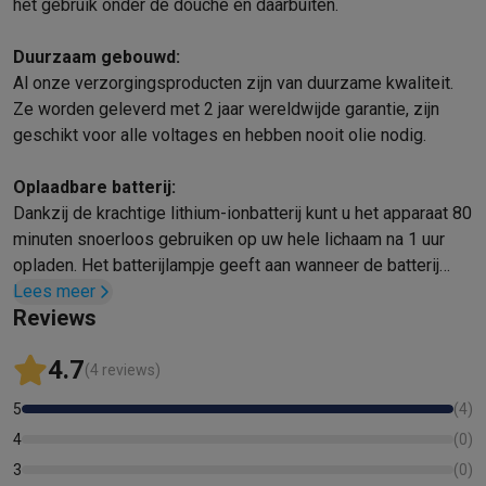
Info ecocheques
Alle eco producten
Alle eco promoties
het gebruik onder de douche en daarbuiten.
Refurbished
Refurbished smartphones
Refurbished tablets
Refurbished lap
Duurzaam gebouwd:
Huishouden
Al onze verzorgingsproducten zijn van duurzame kwaliteit.
Ze worden geleverd met 2 jaar wereldwijde garantie, zijn
Wasmachines met ecocheques
Droogkasten met ecocheques
Kleine keukentoestellen
geschikt voor alle voltages en hebben nooit olie nodig.
Kleine keukentoestellen met ecocheques
Koffiemachines met
Oplaadbare batterij:
Grote keukentoestellen
Dankzij de krachtige lithium-ionbatterij kunt u het apparaat 80
Vaatwassers met ecocheques
Koelkasten met ecocheques
Die
minuten snoerloos gebruiken op uw hele lichaam na 1 uur
Airco
opladen. Het batterijlampje geeft aan wanneer de batterij
Airco's met ecocheques
bijna leeg of vol is.
Lees meer
TV & audio
Reviews
TV met ecocheques
Bluetooth speakers met ecocheques
Kopt
Multimedia & telefonie
4.7
(4 reviews)
Smartphones met ecocheques
Tablets met ecocheques
Laptop
Transport
5
(
4
)
Elektrische steps met ecocheques
4
(
0
)
Eco initiatieven
3
(
0
)
Impact
Energie besparen
Recycleer je oud elektro