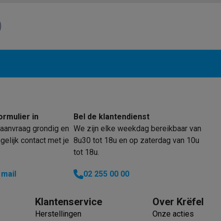
oftware
210 °
n
Muismatten
Overige accessoires
on controllers
Playstation headsets
Playstation VR-brillen
Playsta
do Switch controllers
Nintendo Switch headsets
Nintendo Switch
cessoires
ing muizen
Gaming toetsenborden
PC gaming controllers
stoelen
Gaming desks
Gaming TV
Gaming monitors
VR brillen
Sim 
ders
ormulier in
Bel de klantendienst
che steps accessoires
GPS accessoires
aanvraag grondig en
We zijn elke weekdag bereikbaar van
men
Bewegingsdetectoren
Slimme deurbellen
Rookmelders
AirTag
elijk contact met je
8u30 tot 18u en op zaterdag van 10u
tot 18u.
Voice assistant
Weerstations
 mail
02 255 00 00
r
Apple TV
Batterijen & opladers
Stekkers & adapters
spressomachines
Slimme ovens
Slimme keukenrobots
Klantenservice
Over Krëfel
roogkasten
Slimme luchtbehandeling
Slimme stofzuigers
Slimme
Herstellingen
Onze acties