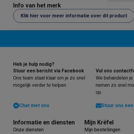
Software
Windows & Microsoft Office
Anti-Virus
Overige s
Info van het merk
Maximale temperatuur
Toebehoren IT
Opladers & kabels
Tassen & sleeves
Steune
Klik hier voor meer informatie over dit product
Gaming
PlayStation
PlayStation 5
PS5 games
PS4 games
Playstati
Nintendo
Nintendo Switch 2
Nintendo Switch games
Ninten
Xbox
Xbox games
Xbox controllers
Xbox headsets
Xbox ac
PC gaming
Gaming laptops
Gaming PC
Gaming monitors
Gam
Gaming setup
Gaming headsets
Gaming microfoons
Gaming
Smart home & devices
Heb je hulp nodig?
Smartwatches
Smartwatches
Activity Trackers
Bandjes
Opla
Stuur een bericht via Facebook
Vul ons contactf
Mobiliteit
Elektrische steps
Dashcams
GPS
Coyote
Elektris
Ons team staat klaar om je zo snel
We behandelen je 
Veiligheid & bescherming
Bewakingscamera's
Alarmsyste
mogelijk verder te helpen.
nemen zo snel mog
Contactloos betalen
Betaalterminals
Accessoires SumUp
op.
Omgeving & comfort
Verlichting
Plug & play zonnepanelen
Chat met ons
Stuur ons een
Entertainment
Smart TV
Smart speakers
Google TV Streame
Keuken
Slimme koelkasten
Slimme vaatwassers
Slimme e
Informatie en diensten
Mijn Krëfel
Huishouden & gezondheid
Slimme wasmachines
Slimme d
Eco producten
Onze diensten
Mijn bestellingen