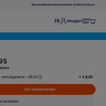
Merken
Klantendienst
Garantie Krëfel Keukens
FR
Inloggen
kels
Droogrekken
s
 microgolfovens
Inbouw wasmachines
ten
,95
vices
r omruilgarantie - €8.00
+
€ 8,00
o
Koffiezetapparaten
Koffie, capsules & pads
Accessoires
In winkelmandje
e bestellen