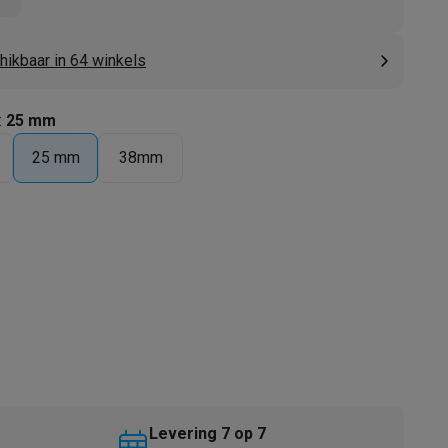
hikbaar in 64 winkels
:
25 mm
25 mm
38mm
akken
Accessoires
kels
Droogrekken
Levering 7 op 7