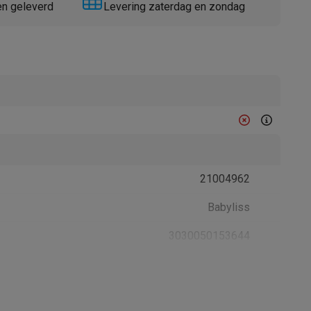
en geleverd
Levering zaterdag en zondag
Thermometers
Accessoires
21004962
Babyliss
3030050153644
C451E