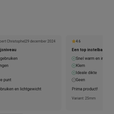
emer in
BABYLISS
France ZI du Val de Calvigny 59141
alaxy Fold8
Iwuy
+33 3 27 37 81 00
alaxy Flip8 & Fold8 (Ultra) hoesjes
bert Christophe
|
29 december 2024
4.6
info_babyliss@conair.com
ijsniveau
Een top instelbaar kr
 gebruiken
Snel warm en instelba
ingen
Klem
Ideale dikte
e punt
Geen
lers
bruiken en lichtgewicht
Prima product!
Variant: 25mm