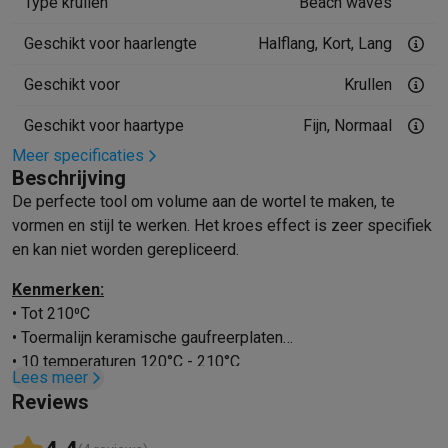
Type krullen
Beach waves
Mondhygiëne
Elektrische tandenborstels
Opzetborstels
Waterf
Geschikt voor haarlengte
Halflang, Kort, Lang
Scheren
Elektrische scheerapparaten
Baardtrimmers
Multigroo
Lichaamsontharing
IPL ontharing
Epilators
Ladyshaves
Geschikt voor
Krullen
Beauty
Gelaatsverzorging
LED Maskers
Spiegels
Hand & voetve
Massage
Voetmassage
Massagestoelen
Nek & schoudermass
Geschikt voor haartype
Fijn, Normaal
Gezondheid
Personenweegschalen
Bloeddrukmeters
Elektrosti
Meer specificaties
Voor de baby
Babyfoons
Borstkolven
Flessenwarmers
Aerosols
Beschrijving
TV, audio & foto
De perfecte tool om volume aan de wortel te maken, te
TV & beamers
TV
TV's met soundbar
2026 TV
LG TV
Samsung TV
vormen en stijl te werken. Het kroes effect is zeer specifiek
Randapparatuur TV
Soundbars
Home cinema
Versterkers
Medias
en kan niet worden gerepliceerd.
Hoofdtelefoons & oortjes
Koptelefoons
Draadloze koptelefoo
Kenmerken:
Speakers
Speakers
Bluetooth speakers
Smart speakers
Party s
• Tot 210⁰C
Muziek in huis
Radio's & wekkers
Platenspelers
Hifi-ketens
• Toermalijn keramische gaufreerplaten
Navigatie
Dashcams
GPS
Coyote
GPS accessoires
• 10 temperaturen 120°C - 210°C
TV & audio accessoires
Steunen
Kabels
Draagbare mediaspele
Lees meer
• Aan/Uit knop
Fototoestellen
Digitale camera's
Instant camera's
Canon camera'
Reviews
• Lichtindicator
Video
GoPro
Action cams
Drones
Camcorder
• Automatische uitschakeling