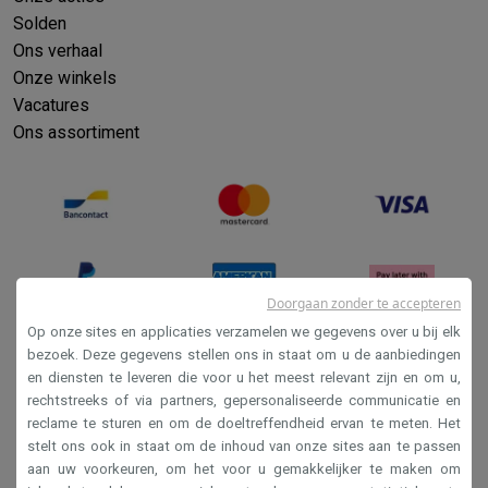
Solden
Ons verhaal
Onze winkels
Vacatures
Ons assortiment
Doorgaan zonder te accepteren
Op onze sites en applicaties verzamelen we gegevens over u bij elk
bezoek. Deze gegevens stellen ons in staat om u de aanbiedingen
en diensten te leveren die voor u het meest relevant zijn en om u,
Verkoopsvoorwaarden
rechtstreeks of via partners, gepersonaliseerde communicatie en
Privacy
reclame te sturen en om de doeltreffendheid ervan te meten. Het
stelt ons ook in staat om de inhoud van onze sites aan te passen
Disclaimer
aan uw voorkeuren, om het voor u gemakkelijker te maken om
Cookies