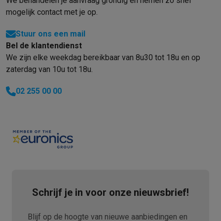
We behandelen je aanvraag grondig en nemen zo snel
Refurbished
mogelijk contact met je op.
Refurbished smartphones
Refurbished tablets
Refurbished lap
Huishouden
Stuur ons een mail
Wasmachines met ecocheques
Droogkasten met ecocheques
Bel de klantendienst
Kleine keukentoestellen
We zijn elke weekdag bereikbaar van 8u30 tot 18u en op
Kleine keukentoestellen met ecocheques
Koffiemachines met
zaterdag van 10u tot 18u.
Grote keukentoestellen
Vaatwassers met ecocheques
Koelkasten met ecocheques
Die
02 255 00 00
Airco
Airco's met ecocheques
TV & audio
TV met ecocheques
Bluetooth speakers met ecocheques
Kopt
Multimedia & telefonie
Smartphones met ecocheques
Tablets met ecocheques
Laptop
Transport
Elektrische steps met ecocheques
Schrijf je in voor onze nieuwsbrief!
Eco initiatieven
Impact
Energie besparen
Recycleer je oud elektro
Blijf op de hoogte van nieuwe aanbiedingen en
Info & acties