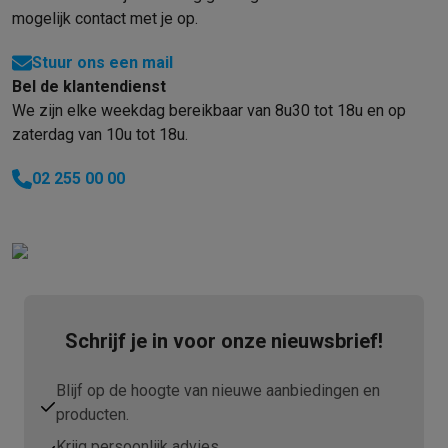
Refurbished
mogelijk contact met je op.
Refurbished smartphones
Refurbished tablets
Refurbished lap
Huishouden
Stuur ons een mail
Wasmachines met ecocheques
Droogkasten met ecocheques
Bel de klantendienst
Kleine keukentoestellen
We zijn elke weekdag bereikbaar van 8u30 tot 18u en op
Kleine keukentoestellen met ecocheques
Koffiemachines met
zaterdag van 10u tot 18u.
Grote keukentoestellen
Vaatwassers met ecocheques
Koelkasten met ecocheques
Die
02 255 00 00
Airco
Airco's met ecocheques
TV & audio
TV met ecocheques
Bluetooth speakers met ecocheques
Kopt
Multimedia & telefonie
Smartphones met ecocheques
Tablets met ecocheques
Laptop
Schrijf je in voor onze nieuwsbrief!
Transport
Elektrische steps met ecocheques
Blijf op de hoogte van nieuwe aanbiedingen en
Eco initiatieven
producten.
Impact
Energie besparen
Recycleer je oud elektro
Info & acties
Krijg persoonlijk advies.