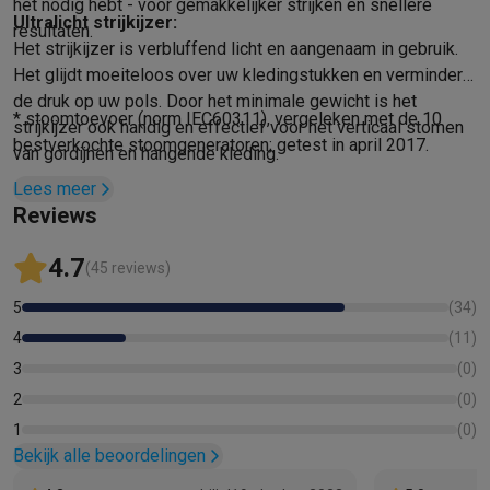
Info ecocheques
Alle eco producten
Alle eco promoties
het nodig hebt - voor gemakkelijker strijken en snellere
Ultralicht strijkijzer:
Refurbished
resultaten.
Het strijkijzer is verbluffend licht en aangenaam in gebruik.
Refurbished smartphones
Refurbished tablets
Refurbished lap
Het glijdt moeiteloos over uw kledingstukken en vermindert
Huishouden
de druk op uw pols. Door het minimale gewicht is het
Wasmachines met ecocheques
Droogkasten met ecocheques
* stoomtoevoer (norm IEC60311), vergeleken met de 10
strijkijzer ook handig en effectief voor het verticaal stomen
Kleine keukentoestellen
bestverkochte stoomgeneratoren; getest in april 2017.
van gordijnen en hangende kleding.
Kleine keukentoestellen met ecocheques
Koffiemachines met
Lees meer
Grote keukentoestellen
Reviews
Vaatwassers met ecocheques
Koelkasten met ecocheques
Die
Airco
4.7
(45 reviews)
Airco's met ecocheques
TV & audio
5
(
34
)
TV met ecocheques
Bluetooth speakers met ecocheques
Kopt
4
(
11
)
Multimedia & telefonie
3
(
0
)
Smartphones met ecocheques
Tablets met ecocheques
Laptop
2
(
0
)
Transport
1
(
0
)
Elektrische steps met ecocheques
Bekijk alle beoordelingen
Eco initiatieven
Impact
Energie besparen
Recycleer je oud elektro