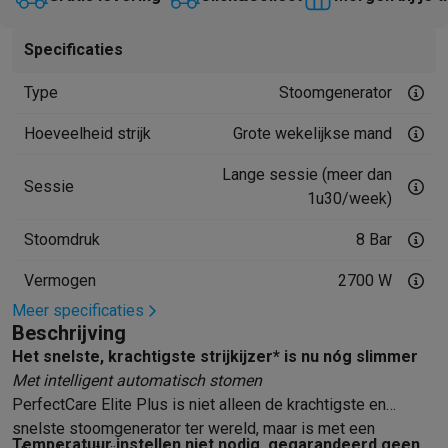
Mondhygiëne
Elektrische tandenborstels
Opzetborstels
Waterf
Scheren
Elektrische scheerapparaten
Baardtrimmers
Multigroo
Specificaties
Lichaamsontharing
IPL ontharing
Epilators
Ladyshaves
Type
Stoomgenerator
Beauty
Gelaatsverzorging
LED Maskers
Spiegels
Hand & voetve
Massage
Voetmassage
Massagestoelen
Nek & schoudermass
Hoeveelheid strijk
Grote wekelijkse mand
Gezondheid
Personenweegschalen
Bloeddrukmeters
Elektrosti
Voor de baby
Babyfoons
Borstkolven
Flessenwarmers
Aerosols
Lange sessie (meer dan
Sessie
TV, audio & foto
1u30/week)
TV & beamers
TV
TV's met soundbar
2026 TV
LG TV
Samsung TV
Stoomdruk
8 Bar
Randapparatuur TV
Soundbars
Home cinema
Versterkers
Medias
Hoofdtelefoons & oortjes
Koptelefoons
Draadloze koptelefoo
Vermogen
2700 W
Speakers
Speakers
Bluetooth speakers
Smart speakers
Party s
Meer specificaties
Muziek in huis
Radio's & wekkers
Platenspelers
Hifi-ketens
Beschrijving
Navigatie
Dashcams
GPS
Coyote
GPS accessoires
Het snelste, krachtigste strijkijzer* is nu nóg slimmer
TV & audio accessoires
Steunen
Kabels
Draagbare mediaspele
Met intelligent automatisch stomen
Fototoestellen
Digitale camera's
Instant camera's
Canon camera'
PerfectCare Elite Plus is niet alleen de krachtigste en
Video
GoPro
Action cams
Drones
Camcorder
snelste stoomgenerator ter wereld, maar is met een
Temperatuur instellen niet nodig, gegarandeerd geen