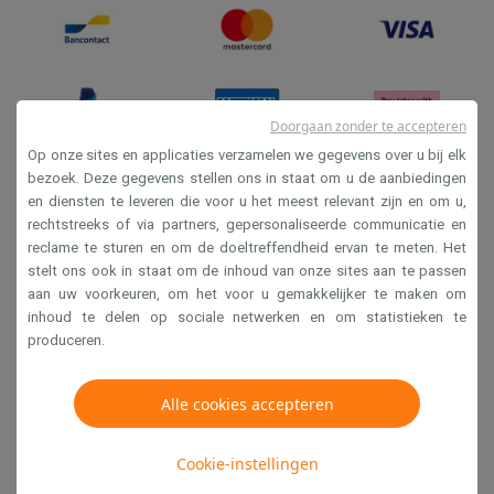
Doorgaan zonder te accepteren
Op onze sites en applicaties verzamelen we gegevens over u bij elk
bezoek. Deze gegevens stellen ons in staat om u de aanbiedingen
en diensten te leveren die voor u het meest relevant zijn en om u,
Verkoopsvoorwaarden
rechtstreeks of via partners, gepersonaliseerde communicatie en
Privacy
reclame te sturen en om de doeltreffendheid ervan te meten. Het
stelt ons ook in staat om de inhoud van onze sites aan te passen
Disclaimer
aan uw voorkeuren, om het voor u gemakkelijker te maken om
Cookies
inhoud te delen op sociale netwerken en om statistieken te
produceren.
Krëfel NV - Steenstraat 44 - Industriezone 4 "T Sas",
Alle cookies accepteren
1851 Humbeek, België
BTW BE 0400.673.544
Cookie-instellingen
Copyright 2026