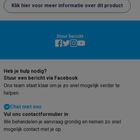
Info ecocheques
Alle eco producten
Alle eco promoties
Klik hier voor meer informatie over dit product
Refurbished
Refurbished smartphones
Refurbished tablets
Refurbished lap
Huishouden
Wasmachines met ecocheques
Droogkasten met ecocheques
Stuur bericht
Kleine keukentoestellen
Kleine keukentoestellen met ecocheques
Koffiemachines met
Grote keukentoestellen
Vaatwassers met ecocheques
Koelkasten met ecocheques
Die
Airco
Heb je hulp nodig?
Airco's met ecocheques
Stuur een bericht via Facebook
TV & audio
Ons team staat klaar om je zo snel mogelijk verder te
TV met ecocheques
Bluetooth speakers met ecocheques
Kopt
helpen.
Multimedia & telefonie
Chat met ons
Smartphones met ecocheques
Tablets met ecocheques
Laptop
Vul ons contactformulier in
Transport
We behandelen je aanvraag grondig en nemen zo snel
Elektrische steps met ecocheques
mogelijk contact met je op.
Eco initiatieven
Impact
Energie besparen
Recycleer je oud elektro