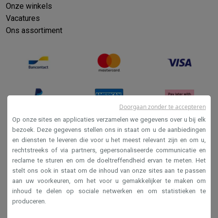
Onze winkels
Vacatures
Ons assortiment
Doorgaan zonder te accepteren
Op onze sites en applicaties verzamelen we gegevens over u bij elk
bezoek. Deze gegevens stellen ons in staat om u de aanbiedingen
en diensten te leveren die voor u het meest relevant zijn en om u,
Verkoopsvoorwaarden
rechtstreeks of via partners, gepersonaliseerde communicatie en
Privacy
reclame te sturen en om de doeltreffendheid ervan te meten. Het
stelt ons ook in staat om de inhoud van onze sites aan te passen
Disclaimer
aan uw voorkeuren, om het voor u gemakkelijker te maken om
Cookies
inhoud te delen op sociale netwerken en om statistieken te
produceren.
Krëfel NV - Steenstraat 44 - Industriezone 4 "T Sas",