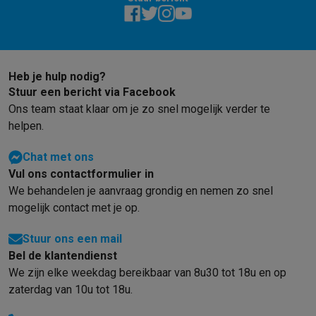
Gaming
PlayStation
PlayStation 5
PS5 games
PS4 games
Playstation co
Nintendo
Nintendo Switch 2
Nintendo Switch games
Nintendo Sw
Xbox
Xbox games
Xbox controllers
Xbox headsets
Xbox access
PC gaming
Gaming laptops
Gaming PC
Gaming monitors
Gaming
Heb je hulp nodig?
Gaming setup
Gaming headsets
Gaming microfoons
Gamingstoe
Stuur een bericht via Facebook
Smart home & devices
Ons team staat klaar om je zo snel mogelijk verder te
Smartwatches
Smartwatches
Activity Trackers
Bandjes
Opladers
helpen.
Mobiliteit
Elektrische steps
Dashcams
GPS
Coyote
Elektrische 
Chat met ons
Veiligheid & bescherming
Bewakingscamera's
Alarmsystemen
B
Vul ons contactformulier in
Contactloos betalen
Betaalterminals
Accessoires SumUp
We behandelen je aanvraag grondig en nemen zo snel
Omgeving & comfort
Verlichting
Plug & play zonnepanelen
Voice
mogelijk contact met je op.
Entertainment
Smart TV
Smart speakers
Google TV Streamer
App
Keuken
Slimme koelkasten
Slimme vaatwassers
Slimme espre
Stuur ons een mail
Huishouden & gezondheid
Slimme wasmachines
Slimme droog
Bel de klantendienst
Eco producten
We zijn elke weekdag bereikbaar van 8u30 tot 18u en op
Ecocheques
zaterdag van 10u tot 18u.
Info ecocheques
Alle eco producten
Alle eco promoties