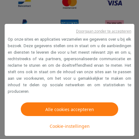
Doorgaan zonder te accepteren
Op onze sites en applicaties verzamelen we gegevens over u bij elk
bezoek. Deze gegevens stellen ons in staat om u de aanbiedingen
en diensten te leveren die voor u het meest relevant zijn en om u,
Verkoopsvoorwaarden
rechtstreeks of via partners, gepersonaliseerde communicatie en
Privacy
reclame te sturen en om de doeltreffendheid ervan te meten. Het
stelt ons ook in staat om de inhoud van onze sites aan te passen
Disclaimer
aan uw voorkeuren, om het voor u gemakkelijker te maken om
Cookies
inhoud te delen op sociale netwerken en om statistieken te
produceren.
Krëfel NV - Steenstraat 44 - Industriezone 4 "T Sas",
1851 Humbeek, België
Alle cookies accepteren
BTW BE 0400.673.544
Cookie-instellingen
Copyright 2026