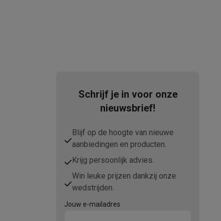
elstofzuigers met ecocheques
Sledestofzuigers met ecochequ
Schrijf je in voor onze
erkannen
Keukenaccessoires met ecocheques
nieuwsbrief!
en met ecocheques
Dampkappen met ecocheques
Kookplaten me
Blijf op de hoogte van nieuwe
aanbiedingen en producten.
Krijg persoonlijk advies.
elers met ecocheques
Win leuke prijzen dankzij onze
wedstrijden.
et ecocheques
Inkt en papier met ecocheques
Jouw e-mailadres