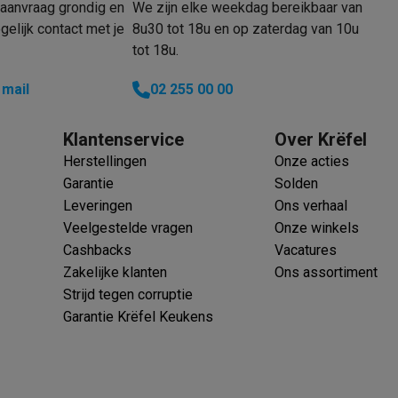
aanvraag grondig en
We zijn elke weekdag bereikbaar van
elijk contact met je
8u30 tot 18u en op zaterdag van 10u
tot 18u.
 mail
02 255 00 00
 laptops
BuyBack
Klantenservice
Over Krëfel
ques
Stofzuigers met ecocheques
Strijkijzers met ecocheques
Ste
Herstellingen
Onze acties
 met ecocheques
Bruiswatertoestellen met ecocheques
Waterfilt
Garantie
Solden
Leveringen
Ons verhaal
s
Diepvriezers met ecocheques
Ovens met ecocheques
Fornuiz
Veelgestelde vragen
Onze winkels
Cashbacks
Vacatures
Zakelijke klanten
Ons assortiment
Strijd tegen corruptie
Koptelefoons met ecocheques
Oortjes met ecocheques
Platensp
Garantie Krëfel Keukens
ptops met ecocheques
Monitors met ecocheques
Powerbanks m