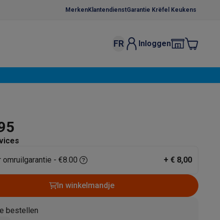
Merken
Klantendienst
Garantie Krëfel Keukens
FR
Inloggen
kels
Droogrekken
s
 microgolfovens
Inbouw wasmachines
ten
,95
vices
r omruilgarantie - €8.00
+
€ 8,00
o
Koffiezetapparaten
Koffie, capsules & pads
Accessoires
In winkelmandje
e bestellen