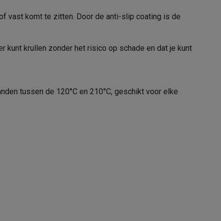
Remington
f vast komt te zitten. Door de anti-slip coating is de
4008496873517
 kunt krullen zonder het risico op schade en dat je kunt
CI91X1
alaxy Fold8
alaxy Flip8 & Fold8 (Ultra) hoesjes
standen tussen de 120°C en 210°C, geschikt voor elke
lers