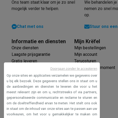
Ons team staat klaar om je zo snel
We behandelen je 
Eco producten
mogelijk verder te helpen.
nemen zo snel mog
Ecocheques
op.
Info ecocheques
Alle eco producten
Alle eco promoties
Refurbished
Chat met ons
Stuur ons een
Refurbished smartphones
Refurbished tablets
Refurbished
Huishouden
Informatie en diensten
Mijn Krëfel
Wasmachines met ecocheques
Droogkasten met ecoche
Kleine keukentoestellen
Onze diensten
Mijn bestellingen
Kleine keukentoestellen met ecocheques
Koffiemachines
Laagste prijsgarantie
Mijn account
Grote keukentoestellen
Gratis leveren
Terugsturen
Vaatwassers met ecocheques
Koelkasten met ecocheque
Verlengde garantie
Mijn leveringsmoment
Doorgaan zonder te accepteren
Airco
Ecocheques
Op onze sites en applicaties verzamelen we gegevens over
Airco's met ecocheques
Veilig betalen
u bij elk bezoek. Deze gegevens stellen ons in staat om u
TV & audio
de aanbiedingen en diensten te leveren die voor u het
Toegankelijkheidsverklaring
meest relevant zijn en om u, rechtstreeks of via partners,
TV met ecocheques
Bluetooth speakers met ecocheques
gepersonaliseerde communicatie en reclame te sturen en
Multimedia & telefonie
om de doeltreffendheid ervan te meten. Het stelt ons ook
Smartphones met ecocheques
Tablets met ecocheques
La
in staat om de inhoud van onze sites aan te passen aan uw
Transport
voorkeuren, om het voor u gemakkelijker te maken om