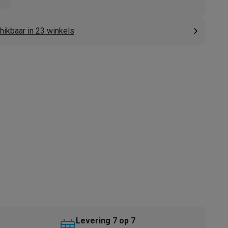
hikbaar in 23 winkels
akken
Accessoires
kels
Droogrekken
Levering 7 op 7