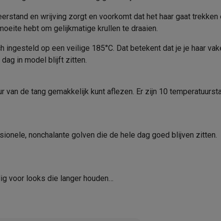
era's
Nikon camera's
Lenzen
Merk
erstand en wrijving zorgt en voorkomt dat het haar gaat trekken o
en
Statieven & tripods
Action cam accessoires
moeite hebt om gelijkmatige krullen te draaien.
EAN
ingesteld op een veilige 185°C. Dat betekent dat je je haar vaker
Verkoperscode
SM’s met toetsen
Refurbished smartphones
iPhone 17
Samsung G
ag in model blijft zitten.
hoesjes
Screenprotectors
iPhone 17 Hoesjes
Galaxy S26 hoesjes
G
ders
ur van de tang gemakkelijk kunt aflezen. Er zijn 10 temperatuur
-C kabels
Lightning kabels
Powerbanks
es
GSM houders auto
Micro SD-kaarten
Overige accessoires
onele, nonchalante golven die de hele dag goed blijven zitten.
s laptops
Copilot+ pc
Chromebooks
Monitors
Desktops
akers
PC headsets
Microfoons
Docking stations
Externe DVD spe
b
Tablethoezen
E-readers
Accessoires
ig voor looks die langer houden
 adapters
Mesh Wi-Fi
Switches
Netwerkkabels
r snel van de krultang glijdt, voor moeiteloze styling
SD-kaarten
CD's & DVD's