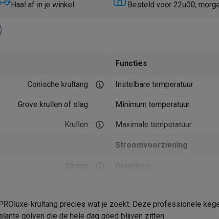
Huisdierverzorging
GPS trackers dieren
Haal af in je winkel
Besteld voor 22u00, morg
tels
Multistylers
Krulspelden
terflossers
groomers
Tondeuses
Scheerkoppen
Accessoires
Functies
etverzorging
Accessoires
Conische krultang
Instelbare temperatuur
massage
Massage guns
rostimulatie apparaten
Bloedcirculatie apparaten
Infraroodlampen
Grove krullen of slag
Minimum temperatuur
sols
Luchtbevochtigers
Krullen
Maximale temperatuur
g TV
TCL TV
TV steunen
Beamers
Stroomvoorziening
diastreamers
DVD & Blu-Ray spelers
efoons
Oortjes
Draadloze oortjes
Sportoortjes
38 mm
Draadloos
ty speakers
s
Roze
Product informatie
euwe PROluxe-krultang precies wat je zoekt. Deze professionele k
Keramisch
Krëfel code
pelers
Audio accessoires
ante golven die de hele dag goed blijven zitten.