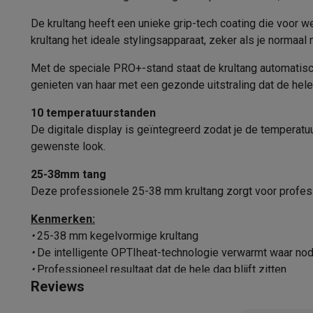
Fototoestellen
Digitale camera's
Instant camera's
Canon cam
Gebruiksgemak
Video
GoPro
Action cams
Drones
Camcorder
De krultang heeft een unieke grip-tech coating die voor we
Foto accessoires
Cameratassen
Flitsers & filters
SD-kaart
krultang het ideale stylingsapparaat, zeker als je normaal 
Overbehittingsbeveiliging
Telefonie & smartwatches
Met de speciale PRO+-stand staat de krultang automatisch 
Meedraaiende snoer
GSM's
Smartphones
Apple iPhone
Samsung smartphones
G
genieten van haar met een gezonde uitstraling dat de hele d
Refurbished
Refurbished smartphones
BuyBack
Automatisch uitschakelen
GSM bescherming
iPhone hoesjes
Samsung hoesjes
Alle 
10 temperatuurstanden
Smartwatches
Smartwatches
Activity Trackers
Bandjes
Opla
De digitale display is geïntegreerd zodat je de temperatu
GSM opladers
Opladers en kabels
Draadloze opladers
USB
gewenste look.
GSM accessoires
AirTags & GPS trackers
Draadloze oortj
25-38mm tang
Vaste telefoons
Vaste telefoons
Walkie talkies
Babyfoons
Deze professionele 25-38 mm krultang zorgt voor professi
Computers & tablets
Computers
Laptops
Gaming laptops
Apple MacBook
Window
Kenmerken:
Randapparatuur IT
Muizen
Toetsenborden
Webcams
PC spe
•
25-38 mm kegelvormige krultang
Tablets & e-readers
Tablets
Apple iPad
Samsung Galaxy Ta
•
De intelligente OPTIheat-technologie verwarmt waar nod
Printen
Printers
Inktpatronen & papier
Cricut
•
Professioneel resultaat dat de hele dag blijft zitten
Netwerk & wifi
Routers & access points
Powerline & Wi-Fi
Reviews
•
Grip Tech Ceramic Coating zorgt ervoor dat het haar minde
Geheugen & opslag
Externe harde schijven
SSD
USB-sticks
•
Geïntegreerd digitaal display