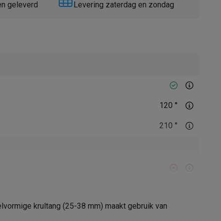
en geleverd
Levering zaterdag en zondag
Thermometers
Accessoires
120 °
210 °
egelvormige krultang (25-38 mm) maakt gebruik van
21005514