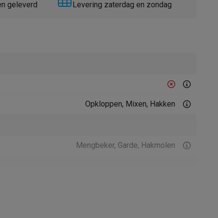
en geleverd
Levering zaterdag en zondag
Thermometers
Accessoires
Opkloppen, Mixen, Hakken
Mengbeker, Garde, Hakmolen
21006070
Braun