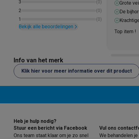
gekozen 
3
(
0
)
Ecocheques
Grote vei
drukken 
zonder t
Info ecocheques
Alle eco producten
Alle eco promoties
2
(
0
)
De bijho
Refurbished
voor kru
1
(
0
)
Krachtig
Refurbished smartphones
Refurbished tablets
Refurbished
Bekijk alle beoordelingen
Top item !
Huishouden
Wasmachines met ecocheques
Droogkasten met ecoche
Kleine keukentoestellen
Kleine keukentoestellen met ecocheques
Koffiemachines
Info van het merk
Grote keukentoestellen
Klik hier voor meer informatie over dit product
Vaatwassers met ecocheques
Koelkasten met ecocheque
Airco
Airco's met ecocheques
TV & audio
TV met ecocheques
Bluetooth speakers met ecocheques
Multimedia & telefonie
Smartphones met ecocheques
Tablets met ecocheques
La
Heb je hulp nodig?
Transport
Stuur een bericht via Facebook
Vul ons contactf
Elektrische steps met ecocheques
Ons team staat klaar om je zo snel
We behandelen je 