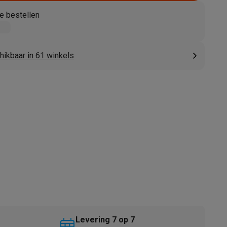
e bestellen
hikbaar in 61 winkels
akken
Accessoires
kels
Droogrekken
Levering 7 op 7