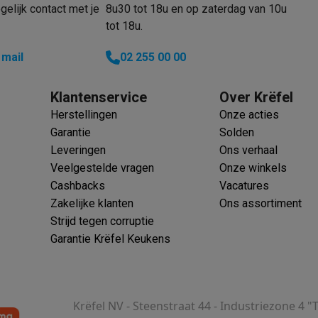
elijk contact met je
8u30 tot 18u en op zaterdag van 10u
tot 18u.
klein elektro
Solden op multimedia
Solden op TV & audio
 mail
02 255 00 00
Black Friday
lijke winkelbeleving
Niet tevreden, geld terug
Klantenservice
Over Krëfel
ie
TV installatie
Herstellingen
Onze acties
etaling
Alma: betaal in 2 of 3 keer
Klarna: betaal binnen 30 dagen
Garantie
Solden
everingsuur
Zakelijke klanten
ProteKt: verzeker je toestel
Swap Pro
Leveringen
Ons verhaal
 kookplaat past bij jouw keuken?
Meer...
Veelgestelde vragen
Onze winkels
..
Cashbacks
Vacatures
ituatie
Hoofdtelefoon of oortjes?
Meer...
Zakelijke klanten
Ons assortiment
 je een elektrische step?
Hoe kies je een drone ?
Strijd tegen corruptie
Garantie Krëfel Keukens
 groot elektro
Outlet klein elektro
Outlet TV & audio
Outlet accesso
Krëfel NV - Steenstraat 44 - Industriezone 4 "