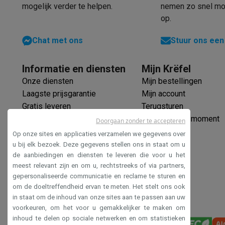
Eco initiatieven
mogelijk verder te helpen.
nemen zo snel mog
Impact
Energie besparen
Recycleer je oud elektro
op.
Info & acties
Solden
Alle soldendeals
Solden op groot elektro
Solden op 
Chat met ons
Stuur ons een
Acties
Deals van het moment
Promoties
Cashbacks
Solden
Daarom Krëfel
Gratis levering
Laagste prijsgarantie
Persoon
Informatie en diensten
Mijn Krëfel
Installatie aan huis
Groot elektro installatie
Inbouw installat
Onze diensten
Mijn bestellingen
Betalingsmogelijkheden
Gift card
Ecocheques
Kopen op afb
Laagste prijsgarantie
Mijn account
Klantenservice
Herstelling van je toestel
Controleer jouw l
Gratis leveren
Terugsturen
Groot elektro & inbouw
Vind jouw ideale wasmachine
Welke
Verlengde garantie
Mijn leveringsmoment
Doorgaan zonder te accepteren
Klein elektro
Beauty & gezondheid
Huishouden
Keuken
Meer.
Ecocheques
Op onze sites en applicaties verzamelen we gegevens over
Beeld & Geluid
Kies jouw ideale TV
Een speaker voor elke s
Veilig betalen
u bij elk bezoek. Deze gegevens stellen ons in staat om u
Sport & Ontspanning
Hoe kies je een smartwatch?
Hoe kies
de aanbiedingen en diensten te leveren die voor u het
Toegankelijkheidsverklaring
Outlet
meest relevant zijn en om u, rechtstreeks of via partners,
Outlet
Alle outlet deals
Outlet multimedia & telefonie
Outlet
gepersonaliseerde communicatie en reclame te sturen en
om de doeltreffendheid ervan te meten. Het stelt ons ook
in staat om de inhoud van onze sites aan te passen aan uw
voorkeuren, om het voor u gemakkelijker te maken om
inhoud te delen op sociale netwerken en om statistieken