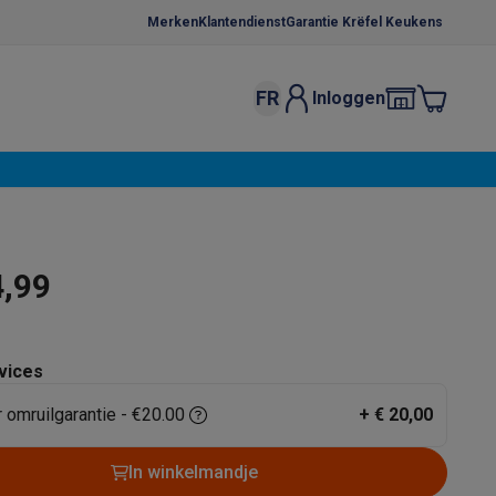
Merken
Klantendienst
Garantie Krëfel Keukens
FR
Inloggen
kels
Droogrekken
s
 microgolfovens
Inbouw wasmachines
ten
4,99
vices
r omruilgarantie - €20.00
+
€ 20,00
o
Koffiezetapparaten
Koffie, capsules & pads
Accessoires
In winkelmandje