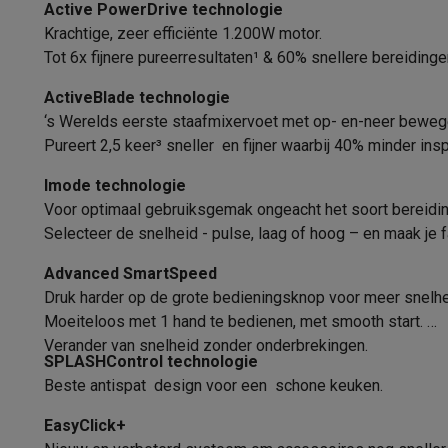
Fototoestellen
Digitale camera's
Instant camera's
Canon cam
Active PowerDrive technologie
Kleur
Video
GoPro
Action cams
Drones
Camcorder
Krachtige, zeer efficiënte 1.200W motor.
Inhoudkom
Foto accessoires
Cameratassen
Flitsers & filters
SD-kaart
Tot 6x fijnere pureerresultaten¹ & 60% snellere bereiding
Telefonie & smartwatches
Afneembarevoet
ActiveBlade technologie
GSM's
Smartphones
Apple iPhone
Samsung smartphones
G
‘s Werelds eerste staafmixervoet met op- en-neer beweg
Refurbished
Refurbished smartphones
BuyBack
Gebruiksgemak
Pureert 2,5 keer³ sneller en fijner waarbij 40% minder insp
GSM bescherming
iPhone hoesjes
Samsung hoesjes
Alle 
Smartwatches
Smartwatches
Activity Trackers
Bandjes
Opla
Anti spat
Imode technologie
GSM opladers
Opladers en kabels
Draadloze opladers
USB
Voor optimaal gebruiksgemak ongeacht het soort bereidi
Maataanduiding
GSM accessoires
AirTags & GPS trackers
Draadloze oortj
Selecteer de snelheid - pulse, laag of hoog – en maak je 
Vaste telefoons
Vaste telefoons
Walkie talkies
Babyfoons
Snoeropbergruimte
Advanced SmartSpeed
Computers & tablets
Druk harder op de grote bedieningsknop voor meer snelh
Snoerlengte
Computers
Laptops
Gaming laptops
Apple MacBook
Window
Moeiteloos met 1 hand te bedienen, met smooth start.
Randapparatuur IT
Muizen
Toetsenborden
Webcams
PC spe
Verander van snelheid zonder onderbrekingen.
Vaatwasserbestendig
Tablets & e-readers
Tablets
Apple iPad
Samsung Galaxy Ta
SPLASHControl technologie
Printen
Printers
Inktpatronen & papier
Cricut
Beste antispat design voor een schone keuken.
Netwerk & wifi
Routers & access points
Powerline & Wi-Fi
EasyClick+
Geheugen & opslag
Externe harde schijven
SSD
USB-sticks