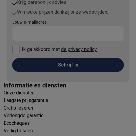
Refurbished
Krijg persoonlijk advies.
Refurbished smartphones
Refurbished tablets
Refurbished lap
Win leuke prijzen dankzij onze wedstrijden.
Huishouden
Jouw e-mailadres
Wasmachines met ecocheques
Droogkasten met ecocheques
Kleine keukentoestellen
Kleine keukentoestellen met ecocheques
Koffiemachines met
Grote keukentoestellen
Ik ga akkoord met
de privacy policy.
Vaatwassers met ecocheques
Koelkasten met ecocheques
Die
Airco
Schrijf in
Airco's met ecocheques
TV & audio
TV met ecocheques
Bluetooth speakers met ecocheques
Kopt
Informatie en diensten
Multimedia & telefonie
Onze diensten
Smartphones met ecocheques
Tablets met ecocheques
Laptop
Laagste prijsgarantie
Transport
Gratis leveren
Elektrische steps met ecocheques
Verlengde garantie
Eco initiatieven
Ecocheques
Impact
Energie besparen
Recycleer je oud elektro
Veilig betalen
Info & acties