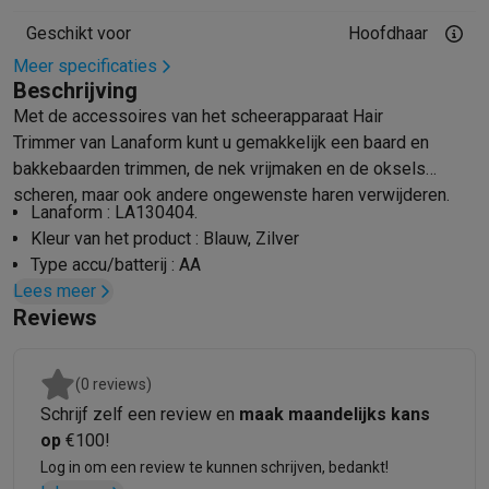
Mondhygiëne
Elektrische tandenborstels
Opzetborstels
Waterf
Geschikt voor
Hoofdhaar
Scheren
Elektrische scheerapparaten
Baardtrimmers
Multigroo
Meer specificaties
Lichaamsontharing
IPL ontharing
Epilators
Ladyshaves
Beschrijving
Beauty
Gelaatsverzorging
LED Maskers
Spiegels
Hand & voetve
Met de accessoires van het scheerapparaat Hair
Massage
Voetmassage
Massagestoelen
Nek & schoudermass
Trimmer van Lanaform kunt u gemakkelijk een baard en
Gezondheid
Personenweegschalen
Bloeddrukmeters
Elektrosti
bakkebaarden trimmen, de nek vrijmaken en de oksels
Voor de baby
Babyfoons
Borstkolven
Flessenwarmers
Aerosols
scheren, maar ook andere ongewenste haren verwijderen.
Lanaform : LA130404.
TV, audio & foto
Kleur van het product : Blauw, Zilver
TV & beamers
TV
TV's met soundbar
2026 TV
LG TV
Samsung TV
Type accu/batterij : AA
Randapparatuur TV
Soundbars
Home cinema
Versterkers
Medias
Lees meer
Stroombron : Batterij/Accu
Hoofdtelefoons & oortjes
Koptelefoons
Draadloze koptelefoo
Reviews
Breedte : 93 mm
Speakers
Speakers
Bluetooth speakers
Smart speakers
Party s
Diepte : 44 mm
Muziek in huis
Radio's & wekkers
Platenspelers
Hifi-ketens
Hoogte : 179 mm
Navigatie
Dashcams
GPS
Coyote
GPS accessoires
(0 reviews)
TV & audio accessoires
Steunen
Kabels
Draagbare mediaspele
Schrijf zelf een review en
maak maandelijks kans
Fototoestellen
Digitale camera's
Instant camera's
Canon camera'
op
€100!
Video
GoPro
Action cams
Drones
Camcorder
Log in om een review te kunnen schrijven, bedankt!