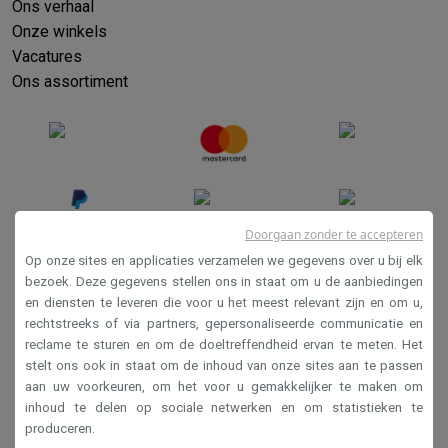
Ons verhaal
Onze winkels
Vacatures
Ons assortiment
Doorgaan zonder te accepteren
Op onze sites en applicaties verzamelen we gegevens over u bij elk
bezoek. Deze gegevens stellen ons in staat om u de aanbiedingen
en diensten te leveren die voor u het meest relevant zijn en om u,
Verkoopsvoorwaarden
rechtstreeks of via partners, gepersonaliseerde communicatie en
Privacy
reclame te sturen en om de doeltreffendheid ervan te meten. Het
stelt ons ook in staat om de inhoud van onze sites aan te passen
Disclaimer
aan uw voorkeuren, om het voor u gemakkelijker te maken om
Cookies
inhoud te delen op sociale netwerken en om statistieken te
produceren.