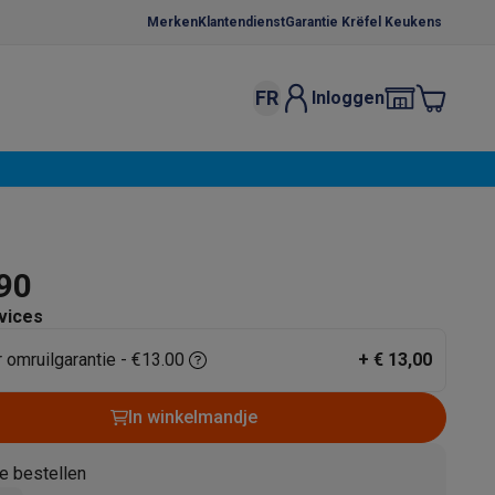
Merken
Klantendienst
Garantie Krëfel Keukens
FR
Inloggen
kels
Droogrekken
s
 microgolfovens
Inbouw wasmachines
ten
,90
vices
r omruilgarantie - €13.00
+
€ 13,00
o
Koffiezetapparaten
Koffie, capsules & pads
Accessoires
In winkelmandje
e bestellen