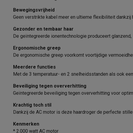
Fototoestellen
Digitale camera's
Instant camera's
Canon cam
Fysieke eigenschappen
Video
GoPro
Action cams
Drones
Camcorder
Bewegingsvrijheid
Foto accessoires
Cameratassen
Flitsers & filters
SD-kaart
Geen verstrikte kabel meer en ultieme flexibiliteit dankzi
Plooibaar
Telefonie & smartwatches
Gezonder en tembaar haar
Afneembare filter
GSM's
Smartphones
Apple iPhone
Samsung smartphones
G
De geïntegreerde ionentechnologie produceert glanzend, z
Refurbished
Refurbished smartphones
BuyBack
Kleur
GSM bescherming
iPhone hoesjes
Samsung hoesjes
Alle 
Ergonomische greep
Smartwatches
Smartwatches
Activity Trackers
Bandjes
Opla
Functies
De ergonomische greep voorkomt voortijdige vermoeidheid 
GSM opladers
Opladers en kabels
Draadloze opladers
USB
Meerdere functies
Ionische functie
GSM accessoires
AirTags & GPS trackers
Draadloze oortj
Met de 3 temperatuur- en 2 snelheidsstanden als ook een ko
Vaste telefoons
Vaste telefoons
Walkie talkies
Babyfoons
Keramische platen
Computers & tablets
Beveiliging tegen oververhitting
Computers
Laptops
Gaming laptops
Apple MacBook
Window
Koudeluchtstand
Geïntegreerde beveiliging tegen oververhitting voor optim
Randapparatuur IT
Muizen
Toetsenborden
Webcams
PC spe
Snelheden
Krachtig toch stil
Tablets & e-readers
Tablets
Apple iPad
Samsung Galaxy Ta
Dankzij de AC motor is deze haardroger de perfecte stille
Printen
Printers
Inktpatronen & papier
Cricut
Temperatuurstanden
Netwerk & wifi
Routers & access points
Powerline & Wi-Fi
Kenmerken
Geheugen & opslag
Externe harde schijven
SSD
USB-sticks
* 2.000 watt AC motor