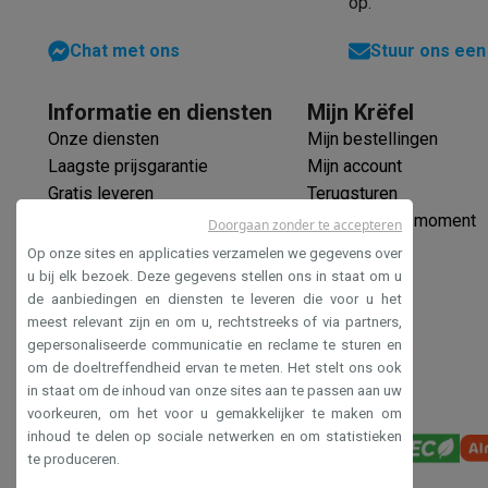
op.
Elektrische steps met ecocheques
Eco initiatieven
Chat met ons
Stuur ons een
Impact
Energie besparen
Recycleer je oud elektro
Info & acties
Informatie en diensten
Mijn Krëfel
Solden
Alle soldendeals
Solden op groot elektro
Solden op 
Acties
Deals van het moment
Promoties
Cashbacks
Solden
Onze diensten
Mijn bestellingen
Daarom Krëfel
Gratis levering
Laagste prijsgarantie
Persoon
Laagste prijsgarantie
Mijn account
Installatie aan huis
Groot elektro installatie
Inbouw installat
Gratis leveren
Terugsturen
Betalingsmogelijkheden
Gift card
Ecocheques
Kopen op afb
Verlengde garantie
Mijn leveringsmoment
Doorgaan zonder te accepteren
Klantenservice
Herstelling van je toestel
Controleer jouw l
Ecocheques
Op onze sites en applicaties verzamelen we gegevens over
Groot elektro & inbouw
Vind jouw ideale wasmachine
Welke
Veilig betalen
u bij elk bezoek. Deze gegevens stellen ons in staat om u
Klein elektro
Beauty & gezondheid
Huishouden
Keuken
Meer.
de aanbiedingen en diensten te leveren die voor u het
Toegankelijkheidsverklaring
meest relevant zijn en om u, rechtstreeks of via partners,
Beeld & Geluid
Kies jouw ideale TV
Een speaker voor elke s
gepersonaliseerde communicatie en reclame te sturen en
Sport & Ontspanning
Hoe kies je een smartwatch?
Hoe kies
om de doeltreffendheid ervan te meten. Het stelt ons ook
Outlet
in staat om de inhoud van onze sites aan te passen aan uw
Outlet
Alle outlet deals
Outlet multimedia & telefonie
Outlet
voorkeuren, om het voor u gemakkelijker te maken om
inhoud te delen op sociale netwerken en om statistieken
te produceren.