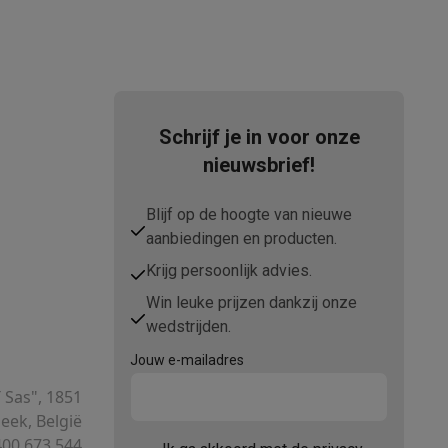
Schrijf je in voor onze
nieuwsbrief!
Blijf op de hoogte van nieuwe
teKt
aanbiedingen en producten.
Krijg persoonlijk advies.
Win leuke prijzen dankzij onze
wedstrijden.
Jouw e-mailadres
ires
T Sas", 1851
ek, België
00.673.544