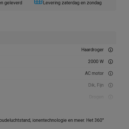
en geleverd
Levering zaterdag en zondag
Haardroger
Thermometers
Accessoires
2000 W
AC motor
Dik, Fijn
Drogen
koudeluchtstand, ionentechnologie en meer. Het 360°
21006786