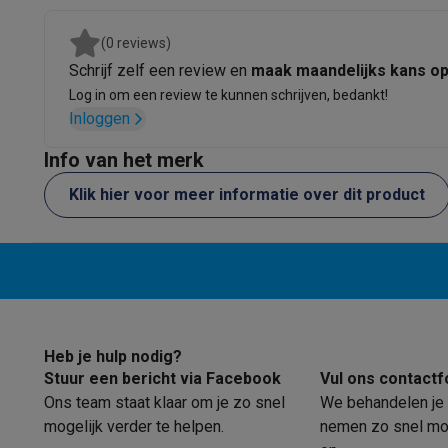
Eco producten
Ecocheques
(0 reviews)
Info ecocheques
Alle eco producten
Alle eco promoties
Schrijf zelf een review en
maak maandelijks kans o
Refurbished
Log in om een review te kunnen schrijven, bedankt!
Refurbished smartphones
Refurbished tablets
Refurbished
Inloggen
Huishouden
Wasmachines met ecocheques
Droogkasten met ecoche
Info van het merk
Kleine keukentoestellen
Klik hier voor meer informatie over dit product
Kleine keukentoestellen met ecocheques
Koffiemachines
Grote keukentoestellen
Vaatwassers met ecocheques
Koelkasten met ecocheque
Airco
Airco's met ecocheques
TV & audio
TV met ecocheques
Bluetooth speakers met ecocheques
Heb je hulp nodig?
Multimedia & telefonie
Stuur een bericht via Facebook
Vul ons contactf
Smartphones met ecocheques
Tablets met ecocheques
La
Ons team staat klaar om je zo snel
We behandelen je 
Transport
mogelijk verder te helpen.
nemen zo snel mog