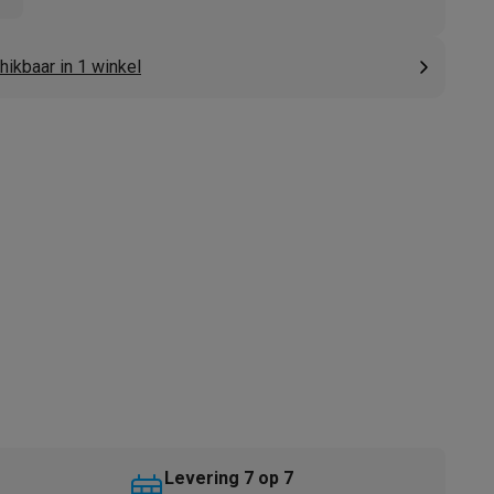
ikbaar in 1 winkel
akken
Accessoires
kels
Droogrekken
Levering 7 op 7