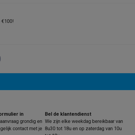
p
€100!
 laptops
BuyBack
ques
Stofzuigers met ecocheques
Strijkijzers met ecocheques
Ste
 met ecocheques
Bruiswatertoestellen met ecocheques
Waterfilt
s
Diepvriezers met ecocheques
Ovens met ecocheques
Fornuiz
Koptelefoons met ecocheques
Oortjes met ecocheques
Platensp
ormulier in
Bel de klantendienst
ptops met ecocheques
Monitors met ecocheques
Powerbanks m
aanvraag grondig en
We zijn elke weekdag bereikbaar van
elijk contact met je
8u30 tot 18u en op zaterdag van 10u