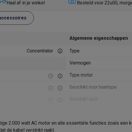
Huisdierverzorging
GPS trackers dieren
Haal af in je winkel
Besteld voor 22u00, morg
tels
Multistylers
Krulspelden
accessoires
terflossers
groomers
Tondeuses
Scheerkoppen
Accessoires
Algemene eigenschappen
etverzorging
Accessoires
Concentrator
Type
massage
Massage guns
rostimulatie apparaten
Bloedcirculatie apparaten
Infraroodlampen
Vermogen
sols
Luchtbevochtigers
Type motor
g TV
TCL TV
TV steunen
Beamers
Geschikt voor haartype
diastreamers
DVD & Blu-Ray spelers
efoons
Oortjes
Draadloze oortjes
Sportoortjes
Geschikt voor
ty speakers
Product informatie
s
ige 2.000 watt AC motor en alle essentiële functies zoals een 
Krëfel code
pelers
Audio accessoires
at de kabel verstrikt raakt.