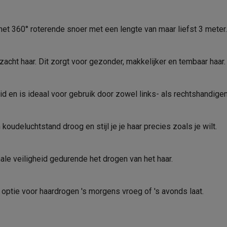
era's
Nikon camera's
Lenzen
Merk
EAN
en
Statieven & tripods
Action cam accessoires
j het 360° roterende snoer met een lengte van maar liefst 3 meter
Verkoperscode
SM’s met toetsen
Refurbished smartphones
iPhone 17
Samsung G
acht haar. Dit zorgt voor gezonder, makkelijker en tembaar haar
Productveiligheid
Zwart
hoesjes
Screenprotectors
iPhone 17 Hoesjes
Galaxy S26 hoesjes
G
ders
Verantwoordelijke marktdeeln
en is ideaal voor gebruik door zowel links- als rechtshandigen
de EU
-C kabels
Lightning kabels
Powerbanks
es
GSM houders auto
Micro SD-kaarten
Overige accessoires
udeluchtstand droog en stijl je je haar precies zoals je wilt.
Adres
s laptops
Copilot+ pc
Chromebooks
Monitors
Desktops
E-mailadres
ale veiligheid gedurende het drogen van het haar.
akers
PC headsets
Microfoons
Docking stations
Externe DVD spe
2
b
Tablethoezen
E-readers
Accessoires
 optie voor haardrogen 's morgens vroeg of 's avonds laat.
3
 adapters
Mesh Wi-Fi
Switches
Netwerkkabels
SD-kaarten
CD's & DVD's