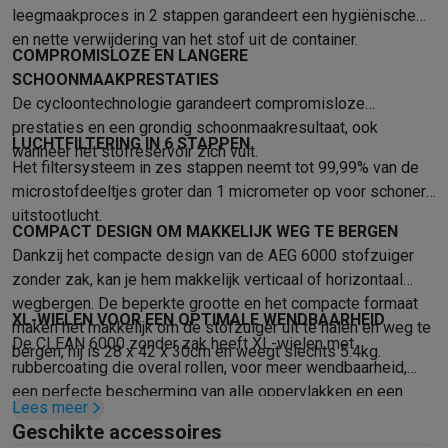
Info ecocheques
Alle eco producten
Alle eco promoties
leegmaakproces in 2 stappen garandeert een hygiënische
Refurbished
en nette verwijdering van het stof uit de container.
Refurbished smartphones
Refurbished tablets
Refurbished lap
COMPROMISLOZE EN LANGERE
Huishouden
SCHOONMAAKPRESTATIES
Wasmachines met ecocheques
Droogkasten met ecocheques
De cycloontechnologie garandeert compromisloze
Kleine keukentoestellen
prestaties en een grondig schoonmaakresultaat, ook
LUCHTFILTERING IN 6 STAPPEN
Kleine keukentoestellen met ecocheques
Koffiemachines met
wanneer het stofreservoir zich vult.
Het filtersysteem in zes stappen neemt tot 99,99% van de
Grote keukentoestellen
microstofdeeltjes groter dan 1 micrometer op voor schonere
Vaatwassers met ecocheques
Koelkasten met ecocheques
Die
uitstootlucht.
Airco
COMPACT DESIGN OM MAKKELIJK WEG TE BERGEN
Airco's met ecocheques
Dankzij het compacte design van de AEG 6000 stofzuiger
TV & audio
zonder zak, kan je hem makkelijk verticaal of horizontaal
TV met ecocheques
Bluetooth speakers met ecocheques
Kopt
wegbergen. De beperkte grootte en het compacte formaat
XL-WIELEN VOOR EEN OPTIMALE WENDBAARHEID
Multimedia & telefonie
maken het makkelijk om de stofzuiger uit te halen en weg te
De CLEAN 6000 zonder zak heeft XL-wielen met
Smartphones met ecocheques
Tablets met ecocheques
Laptop
bergen, hij is 28 x 42 x 30cm en weegt slechts 5.4kg.
rubbercoating die overal rollen, voor meer wendbaarheid,
Transport
een perfecte bescherming van alle oppervlakken en een
Elektrische steps met ecocheques
Lees meer
soepele reinigingservaring. Het wielontwerp zorgt voor
Eco initiatieven
Geschikte accessoires
betere manoeuvreerbaarheid en bescherming als je over je
Impact
Energie besparen
Recycleer je oud elektro