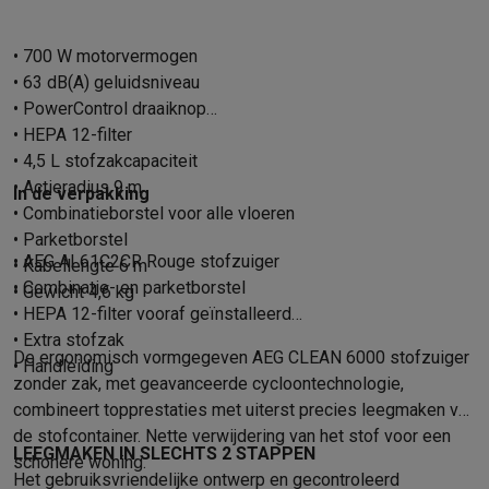
Gaming
PlayStation
PlayStation 5
PS5 games
PS4 games
Playstation co
• 700 W motorvermogen
Nintendo
Nintendo Switch 2
Nintendo Switch games
Nintendo Sw
• 63 dB(A) geluidsniveau
Xbox
Xbox games
Xbox controllers
Xbox headsets
Xbox access
• PowerControl draaiknop
PC gaming
Gaming laptops
Gaming PC
Gaming monitors
Gaming
• HEPA 12-filter
Gaming setup
Gaming headsets
Gaming microfoons
Gamingstoe
• 4,5 L stofzakcapaciteit
Gaming consoles
• Actieradius 9 m
Smart home & devices
In de verpakking
• Combinatieborstel voor alle vloeren
Smartwatches
Smartwatches
Activity Trackers
Bandjes
Opladers
• Parketborstel
Mobiliteit
Elektrische steps
Dashcams
GPS
Coyote
Elektrische 
• AEG AL61C2CR Rouge stofzuiger
• Kabellengte 6 m
Veiligheid & bescherming
Bewakingscamera's
Alarmsystemen
B
• Combinatie- en parketborstel
• Gewicht 4,6 kg
Contactloos betalen
Betaalterminals
Accessoires SumUp
• HEPA 12-filter vooraf geïnstalleerd
Omgeving & comfort
Verlichting
Plug & play zonnepanelen
Voice
• Extra stofzak
Entertainment
Smart TV
Smart speakers
Google TV Streamer
App
De ergonomisch vormgegeven AEG CLEAN 6000 stofzuiger
• Handleiding
zonder zak, met geavanceerde cycloontechnologie,
Keuken
Slimme koelkasten
Slimme vaatwassers
Slimme espre
combineert topprestaties met uiterst precies leegmaken van
Huishouden & gezondheid
Slimme wasmachines
Slimme droog
de stofcontainer. Nette verwijdering van het stof voor een
Eco producten
LEEGMAKEN IN SLECHTS 2 STAPPEN
schonere woning.
Ecocheques
Het gebruiksvriendelijke ontwerp en gecontroleerd