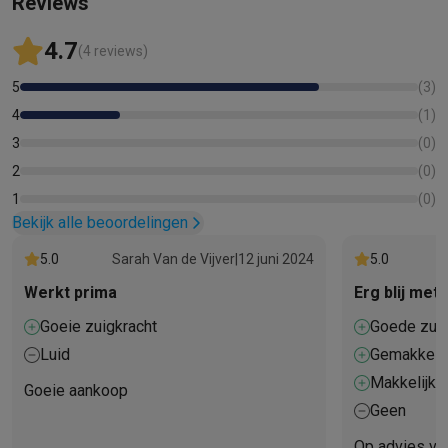
Reviews
4.7
(4 reviews)
5
(
3
)
4
(
1
)
3
(
0
)
2
(
0
)
1
(
0
)
Bekijk alle beoordelingen
5.0
Sarah Van de Vijver
|
12 juni 2024
5.0
Werkt prima
Erg blij me
Goeie zuigkracht
Goede zuig
Luid
Gemakkelij
Makkelijk 
Goeie aankoop
Geen
Op advies van