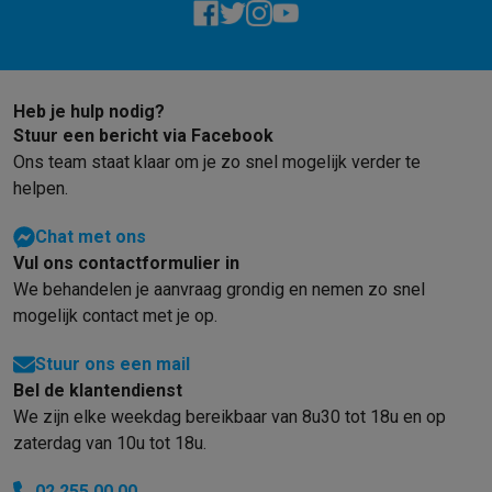
Gaming
PlayStation
PlayStation 5
PS5 games
PS4 games
Playstation co
Nintendo
Nintendo Switch 2
Nintendo Switch games
Nintendo Sw
Xbox
Xbox games
Xbox controllers
Xbox headsets
Xbox access
Heb je hulp nodig?
PC gaming
Gaming laptops
Gaming PC
Gaming monitors
Gaming
Stuur een bericht via Facebook
Gaming setup
Gaming headsets
Gaming microfoons
Gamingstoe
Ons team staat klaar om je zo snel mogelijk verder te
Smart home & devices
helpen.
Smartwatches
Smartwatches
Activity Trackers
Bandjes
Opladers
Mobiliteit
Elektrische steps
Dashcams
GPS
Coyote
Elektrische 
Chat met ons
Veiligheid & bescherming
Bewakingscamera's
Alarmsystemen
B
Vul ons contactformulier in
Contactloos betalen
Betaalterminals
Accessoires SumUp
We behandelen je aanvraag grondig en nemen zo snel
Omgeving & comfort
Verlichting
Plug & play zonnepanelen
Voice
mogelijk contact met je op.
Entertainment
Smart TV
Smart speakers
Google TV Streamer
App
Keuken
Slimme koelkasten
Slimme vaatwassers
Slimme espre
Stuur ons een mail
Huishouden & gezondheid
Slimme wasmachines
Slimme droog
Bel de klantendienst
Eco producten
We zijn elke weekdag bereikbaar van 8u30 tot 18u en op
Ecocheques
zaterdag van 10u tot 18u.
Info ecocheques
Alle eco producten
Alle eco promoties
02 255 00 00