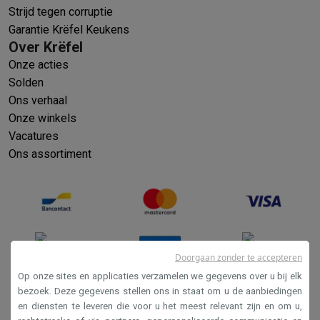
Strijd tegen corruptie
Garantie Krëfel Keukens
Over Krëfel
Onze acties
Solden
Ons verhaal
Onze winkels
Vacatures
Ons assortiment
Doorgaan zonder te accepteren
Op onze sites en applicaties verzamelen we gegevens over u bij elk
bezoek. Deze gegevens stellen ons in staat om u de aanbiedingen
en diensten te leveren die voor u het meest relevant zijn en om u,
Verkoopsvoorwaarden