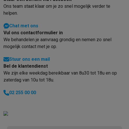
Refurbished
Ons team staat klaar om je zo snel mogelijk verder te
Refurbished smartphones
Refurbished tablets
Refurbished lap
helpen.
Huishouden
Wasmachines met ecocheques
Droogkasten met ecocheques
Chat met ons
Kleine keukentoestellen
Vul ons contactformulier in
Kleine keukentoestellen met ecocheques
Koffiemachines met
We behandelen je aanvraag grondig en nemen zo snel
Grote keukentoestellen
mogelijk contact met je op.
Vaatwassers met ecocheques
Koelkasten met ecocheques
Die
Airco
Stuur ons een mail
Airco's met ecocheques
Bel de klantendienst
TV & audio
We zijn elke weekdag bereikbaar van 8u30 tot 18u en op
TV met ecocheques
Bluetooth speakers met ecocheques
Kopt
zaterdag van 10u tot 18u.
Multimedia & telefonie
Smartphones met ecocheques
Tablets met ecocheques
Laptop
02 255 00 00
Transport
Elektrische steps met ecocheques
Eco initiatieven
Impact
Energie besparen
Recycleer je oud elektro
Info & acties