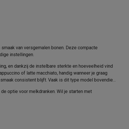
Passief
alaxy Fold8
alaxy Flip8 & Fold8 (Ultra) hoesjes
en smaak van versgemalen bonen. Deze compacte
ige instellingen.
ng, en dankzij de instelbare sterkte en hoeveelheid vind
cappuccino of latte macchiato, handig wanneer je graag
smaak consistent blijft. Vaak is dit type model bovendien
les
 de optie voor melkdranken. Wil je starten met
lers
Touchscreen