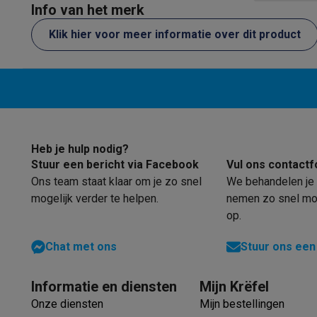
Elektrische steps met ecocheques
Info van het merk
Eco initiatieven
Klik hier voor meer informatie over dit product
Impact
Energie besparen
Recycleer je oud elektro
Info & acties
Solden
Alle soldendeals
Solden op groot elektro
Solden op 
Acties
Deals van het moment
Promoties
Cashbacks
Solden
Daarom Krëfel
Gratis levering
Laagste prijsgarantie
Persoon
Installatie aan huis
Groot elektro installatie
Inbouw installat
Betalingsmogelijkheden
Gift card
Ecocheques
Kopen op afb
Heb je hulp nodig?
Klantenservice
Herstelling van je toestel
Controleer jouw l
Stuur een bericht via Facebook
Vul ons contactf
Groot elektro & inbouw
Vind jouw ideale wasmachine
Welke
Ons team staat klaar om je zo snel
We behandelen je 
Klein elektro
Beauty & gezondheid
Huishouden
Keuken
Meer.
mogelijk verder te helpen.
nemen zo snel mog
Beeld & Geluid
Kies jouw ideale TV
Een speaker voor elke s
op.
Sport & Ontspanning
Hoe kies je een smartwatch?
Hoe kies
Chat met ons
Stuur ons een
Outlet
Outlet
Alle outlet deals
Outlet multimedia & telefonie
Outlet
Informatie en diensten
Mijn Krëfel
Onze diensten
Mijn bestellingen