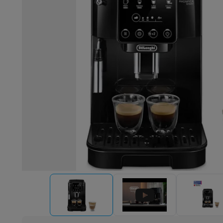
Robots & mixers
Keukenmachines
Keukenrobots
Mixers
Bl
Koken & stomen
Multicookers
Rijst- en stoomkokers
Water
Fun cooking
Gourmet toestellen
Fondue
Raclette
TeppanYak
Barbecues
Elektrische barbecues
Houtskoolbarbecues
Gas
Koude dranken
Juicers
Bruiswatermachines
Waterfilterkan
Kookgerei
Pannen
Kookpotten
Keukenweegschalen
Vacuüm
Desserts
Wafelijzers
Ijsmachines
Pannenkoekenmakers
Di
Smart garden
Binnentuin
Kruiden
Compost machines
Access
Huishouden & airco
Stofzuigen
Stofzuigers
Robotstofzuigers
Steelstofzuigers
Robots
Robotstofzuigers
Dweilrobots
Robotmaaiers
Zwemb
Schoonmaken
Vloerreinigers
Stoomreinigers
Tapijtreinigers
Strijken
Stoomgenerators
Strijkijzers
Kledingstomers
Actiev
Naaien
Naaimachines
Accessoires
Verkoelen
Mobiele airco’s
Aircoolers
Ventilators
Accessoir
Luchtbehandeling
Luchtreinigers
Luchtbevochtigers
Luchto
Verwarmen
Elektrische verwarming
Elektrische dekens
Wassen & drogen
Wasmachines
Droogkasten
Wasmachine 