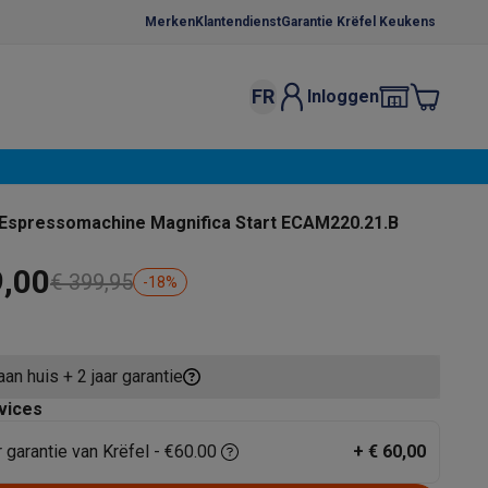
Merken
Klantendienst
Garantie Krëfel Keukens
FR
Inloggen
kels
Droogrekken
s
 microgolfovens
Inbouw wasmachines
Espressomachine Magnifica Start ECAM220.21.B
ten
9,00
€ 399,95
-
18
%
aan huis + 2 jaar garantie
o
Koffiezetapparaten
Koffie, capsules & pads
Accessoires
vices
r garantie van Krëfel - €60.00
+
€ 60,00