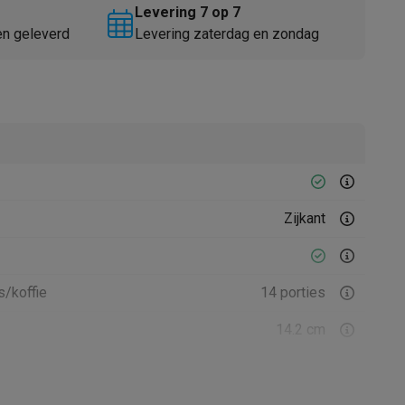
Levering 7 op 7
en geleverd
Levering zaterdag en zondag
Thermometers
Accessoires
Zijkant
s/koffie
14 porties
14.2 cm