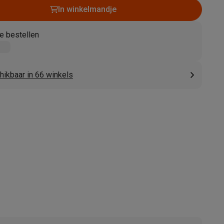
In winkelmandje
e bestellen
hikbaar in 66 winkels
akken
Accessoires
kels
Droogrekken