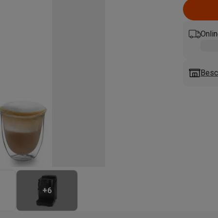
enders
Soepmakers
Hakmolens
Accessoires
kokers
Kookrobots
Pastamachines
Opzetkookplaten
Accessoires
i
Pizzamakers
Accessoires
Onlin
barbecues
Accessoires
nen
Waterfilterpatronen
Ijsblokjesmachines
toestellen
Keukengerei & gadgets
Besc
verse desserten
oires
Sledestofzuigers
Handstofzuigers
Bouwstofzuigers
Stofzuigerz
adrobots
Robot ramenwassers
Hogedrukreinigers
Ruitenwassers
Dweilsystemen
Accessoires
e strijkplanken
Strijkplanken
Accessoires
es
ntvochtigers
Weerstations
+
6
en droogkast sets
Was-droogcombinaties
Tussenkaders en sok