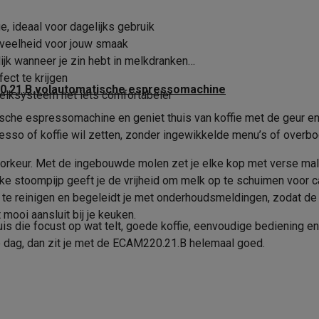
2
era's
Nikon camera's
Lenzen
, ideaal voor dagelijks gebruik
Standbyfunctie
en
Statieven & tripods
Action cam accessoires
eveelheid voor jouw smaak
Type kopjesverwarming
13
jk wanneer je zin hebt in melkdranken
SM’s met toetsen
Refurbished smartphones
iPhone 17
Samsung G
ect te krijgen
Warmhoudplaat
20.21.B volautomatische espressomachine
elksysteem net iets comfortabeler
hoesjes
Screenprotectors
iPhone 17 Hoesjes
Galaxy S26 hoesjes
G
Verwijderbare filterhouder
che espressomachine en geniet thuis van koffie met de geur 
ders
so of koffie wil zetten, zonder ingewikkelde menu’s of overbod
Timer
-C kabels
Lightning kabels
Powerbanks
oorkeur. Met de ingebouwde molen zet je elke kop met verse mali
es
GSM houders auto
Micro SD-kaarten
Overige accessoires
Snoeropbergmogelijkheid
ieke stoompijp geeft je de vrijheid om melk op te schuimen voor 
t te reinigen en begeleidt je met onderhoudsmeldingen, zodat de 
Automatisch uitwerpen capsu
mooi aansluit bij je keuken.
s laptops
Copilot+ pc
Chromebooks
Monitors
Desktops
is die focust op wat telt, goede koffie, eenvoudige bediening en
Bediening
akers
PC headsets
Microfoons
Docking stations
Externe DVD spe
e dag, dan zit je met de ECAM220.21.B helemaal goed.
b
Tablethoezen
E-readers
Accessoires
Display
sch met 1 druk op de knop
 adapters
Mesh Wi-Fi
Switches
Netwerkkabels
Bedieningspaneel
Melkslang
SD-kaarten
CD's & DVD's