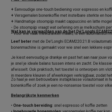
Maximum aantal koppen
Fototoestellen
Digitale camera's
Instant camera's
Canon cam
Video
GoPro
Action cams
Drones
Camcorder
+
Eenvoudige one-touch bediening voor espresso en koffie
Geïntegreerde koffiemolen
Foto accessoires
Cameratassen
Flitsers & filters
SD-kaart
+
Versgemalen bonenkoffie met instelbare sterkte en ho
Telefonie & smartwatches
Aantal maalinstellingen
+
Handmatige stoompijp maakt cappuccino en latte mogeli
GSM's
Smartphones
Apple iPhone
Samsung smartphones
G
- De stoompijp vraagt wat oefening om je melkschuim perf
Instelbare temperatuur
Wat kan je verwachten van de/het De'Longhi ECAM2
Refurbished
Refurbished smartphones
BuyBack
- Voor wie vaak melkdranken maakt, is een automatisch m
GSM bescherming
iPhone hoesjes
Samsung hoesjes
Alle 
Leef beter
Instelbare koffiesterkte
met de De'Longhi ECAM220.21.B volautomatis
Smartwatches
Smartwatches
Activity Trackers
Bandjes
Opla
bonenmachine is gemaakt voor wie snel een lekkere espres
GSM opladers
Opladers en kabels
Draadloze opladers
USB
Instelbaar koffievolume
Je kiest eenvoudig je drankje en past het aan naar jouw v
GSM accessoires
AirTags & GPS trackers
Draadloze oortj
Drukmeter
je snel je ideale balans tussen intens en zacht. De klass
Vaste telefoons
Vaste telefoons
Walkie talkies
Babyfoons
afwisselt. Ook praktisch, het toestel is ontworpen om vlo
Computers & tablets
Melkbereiding
in meerdere kleuren of afwerkingen verkrijgbaar, zodat het 
Computers
Laptops
Gaming laptops
Apple MacBook
Window
Zo haal je een betrouwbare instapklasse volautomaat in hu
Randapparatuur IT
Muizen
Toetsenborden
Webcams
PC spe
Geschikt voor melk opschuimen
bonenkoffie of zoek je een no-nonsense toestel voor elk
Tablets & e-readers
Tablets
Apple iPad
Samsung Galaxy Ta
Manier van melkbereiding
Automati
Printen
Printers
Inktpatronen & papier
Cricut
Belangrijkste kenmerken
Netwerk & wifi
Routers & access points
Powerline & Wi-Fi
Melkopschuimmethode
•
One-touch bereiding
: snel espresso of koffie zetten
Geheugen & opslag
Externe harde schijven
SSD
USB-sticks
•
Ingebouwde bonenmolen
: versgemalen koffie per kop