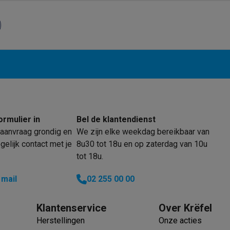
klein elektro
Solden op multimedia
Solden op TV & audio
Black Friday
lijke winkelbeleving
Niet tevreden, geld terug
ie
TV installatie
etaling
Alma: betaal in 2 of 3 keer
Klarna: betaal binnen 30 dagen
everingsuur
Zakelijke klanten
ProteKt: verzeker je toestel
Swap Pro
ormulier in
Bel de klantendienst
 kookplaat past bij jouw keuken?
Meer...
aanvraag grondig en
We zijn elke weekdag bereikbaar van
..
elijk contact met je
8u30 tot 18u en op zaterdag van 10u
ituatie
Hoofdtelefoon of oortjes?
Meer...
tot 18u.
 je een elektrische step?
Hoe kies je een drone ?
 mail
02 255 00 00
 groot elektro
Outlet klein elektro
Outlet TV & audio
Outlet accesso
Klantenservice
Over Krëfel
Herstellingen
Onze acties