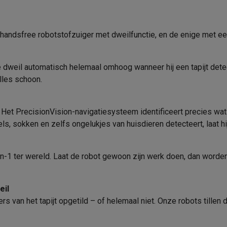
era's
Nikon camera's
Lenzen
Accessoires
Gemotoriseerde borstel
en
Statieven & tripods
Action cam accessoires
dsfree robotstofzuiger met dweilfunctie, en de enige met een d
Vervangborstel
SM’s met toetsen
Refurbished smartphones
iPhone 17
Samsung G
 de dweil automatisch helemaal omhoog wanneer hij een tapijt dete
Opberging
hoesjes
Screenprotectors
iPhone 17 Hoesjes
Galaxy S26 hoesjes
G
les schoon.
Algemene eigenschappen
ders
-C kabels
Lightning kabels
Powerbanks
Type
Het PrecisionVision-navigatiesysteem identificeert precies wat e
es
GSM houders auto
Micro SD-kaarten
Overige accessoires
, sokken en zelfs ongelukjes van huisdieren detecteert, laat hij
Kleur
Hoogte
s laptops
Copilot+ pc
Chromebooks
Monitors
Desktops
 ter wereld. Laat de robot gewoon zijn werk doen, dan worden j
Mapping
akers
PC headsets
Microfoons
Docking stations
Externe DVD spe
Diameter
b
Tablethoezen
E-readers
Accessoires
Camera
eil
Gewicht
ers van het tapijt opgetild – of helemaal niet. Onze robots tille
Trapdetectie
 adapters
Mesh Wi-Fi
Switches
Netwerkkabels
Max reinigingsoppervlakte
SD-kaarten
CD's & DVD's