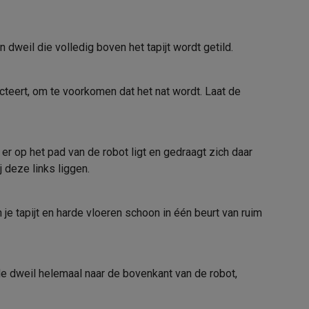
weil die volledig boven het tapijt wordt getild.
alaxy Fold8
cteert, om te voorkomen dat het nat wordt. Laat de
Geen opslag mogelijk
alaxy Flip8 & Fold8 (Ultra) hoesjes
Robotstofzuiger
r op het pad van de robot ligt en gedraagt zich daar
 deze links liggen.
Grijs
8.7 cm
e tapijt en harde vloeren schoon in één beurt van ruim
lers
33.8 cm
3.4 kg
n de dweil helemaal naar de bovenkant van de robot,
90 m²