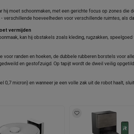
oftware
Connectiviteit en bediening
n
Muismatten
Overige accessoires
r hij moet schoonmaken, met een gerichte focus op zones die do
Stofzuigen, Dweilen
 verschillende hoeveelheden voor verschillende ruimtes, als dat
Bediening via app
on controllers
Playstation headsets
Playstation VR-brillen
Playsta
oet vermijden
Bediening
do Switch controllers
Nintendo Switch headsets
Nintendo Switch
choonmaak, kan hij obstakels zoals kleding, rugzakken, speelgoe
cessoires
Smart Home Platform
ing muizen
Gaming toetsenborden
PC gaming controllers
stoelen
Gaming desks
Gaming TV
Gaming monitors
VR brillen
Sim 
Instelbaar tijdschema
voor randen en hoeken, de dubbele rubberen borstels voor alle
 gedweild en gestofzuigd. Op tapijt wordt de dweil veilig opgetil
Product informatie
ders
Krëfel code
 0,7 micron) en wanneer je een volle zak uit de robot haalt, sl
che steps accessoires
GPS accessoires
men
Bewegingsdetectoren
Slimme deurbellen
Rookmelders
AirTag
Merk
Zonder zak
EAN
Voice assistant
Weerstations
0.31 L
r
Apple TV
Batterijen & opladers
Stekkers & adapters
Verkoperscode
spressomachines
Slimme ovens
Slimme keukenrobots
210 ml
roogkasten
Slimme luchtbehandeling
Slimme stofzuigers
Slimme