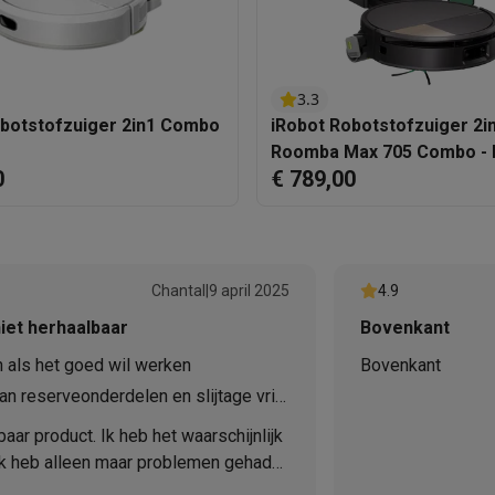
Stof
3.3
 laptops
BuyBack
obotstofzuiger 2in1 Combo
iRobot Robotstofzuiger 2i
Roomba Max 705 Combo - 
ques
Stofzuigers met ecocheques
Strijkijzers met ecocheques
Ste
0
€ 789,00
 met ecocheques
Bruiswatertoestellen met ecocheques
Waterfilt
s
Diepvriezers met ecocheques
Ovens met ecocheques
Fornuiz
Chantal
|
9 april 2025
4.9
iet herhaalbaar
Bovenkant
h als het goed wil werken
Bovenkant
Koptelefoons met ecocheques
Oortjes met ecocheques
Platensp
n reserveonderdelen en slijtage vrij
ar product. Ik heb het waarschijnlijk
ptops met ecocheques
Monitors met ecocheques
Powerbanks m
 ik heb alleen maar problemen gehad
bot. Ten eerste zijn er