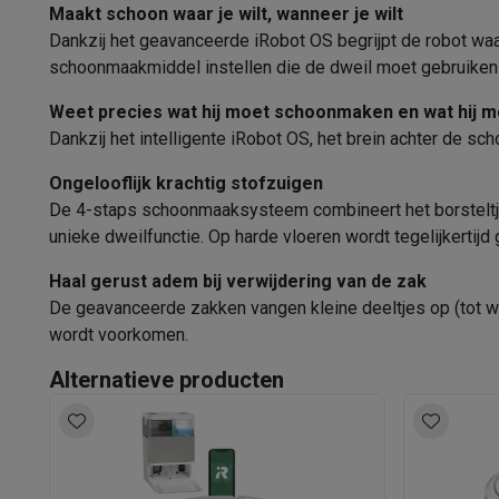
Software
Windows & Microsoft Office
Anti-Virus
Overige s
Maakt schoon waar je wilt, wanneer je wilt
Toebehoren IT
Opladers & kabels
Tassen & sleeves
Steune
Dankzij het geavanceerde iRobot OS begrijpt de robot waa
Gebruik
Gaming
schoonmaakmiddel instellen die de dweil moet gebruiken -
Stofzuigen
PlayStation
PlayStation 5
PS5 games
PS4 games
Playstati
Weet precies wat hij moet schoonmaken en wat hij m
Nintendo
Nintendo Switch 2
Nintendo Switch games
Ninten
Turbofunctie
Dankzij het intelligente iRobot OS, het brein achter de s
Xbox
Xbox games
Xbox controllers
Xbox headsets
Xbox ac
PC gaming
Gaming laptops
Gaming PC
Gaming monitors
Gam
Fijnstof
Ongelooflijk krachtig stofzuigen
Gaming setup
Gaming headsets
Gaming microfoons
Gaming
De 4-staps schoonmaaksysteem combineert het borsteltje 
Blaasfunctie
Gaming consoles
unieke dweilfunctie. Op harde vloeren wordt tegelijkertijd
Smart home & devices
Wateropzuigen
Haal gerust adem bij verwijdering van de zak
Smartwatches
Smartwatches
Activity Trackers
Bandjes
Opla
De geavanceerde zakken vangen kleine deeltjes op (tot wel
Mobiliteit
Elektrische steps
Dashcams
GPS
Coyote
Elektris
Opslag en Filtering
wordt voorkomen.
Veiligheid & bescherming
Bewakingscamera's
Alarmsyste
Type opslag
Contactloos betalen
Betaalterminals
Accessoires SumUp
Alternatieve producten
Omgeving & comfort
Verlichting
Plug & play zonnepanelen
Inhoud stofkamer/zak
Entertainment
Smart TV
Smart speakers
Google TV Streame
Keuken
Slimme koelkasten
Slimme vaatwassers
Slimme e
Capaciteit proper waterreservoir
Huishouden & gezondheid
Slimme wasmachines
Slimme d