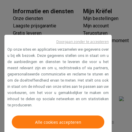
Informatie en diensten
Mijn Krëfel
Onze diensten
Mijn bestellingen
Laagste prijsgarantie
Mijn account
Gratis leveren
Terugsturen
Verlengde garantie
Mijn leveringsmoment
Doorgaan zonder te accepteren
Ecocheques
Op onze sites en applicaties verzamelen we gegevens over
Veilig betalen
u bij elk bezoek. Deze gegevens stellen ons in staat om u
de aanbiedingen en diensten te leveren die voor u het
Toegankelijkheidsverklaring
meest relevant zijn en om u, rechtstreeks of via partners,
gepersonaliseerde communicatie en reclame te sturen en
om de doeltreffendheid ervan te meten. Het stelt ons ook
in staat om de inhoud van onze sites aan te passen aan uw
voorkeuren, om het voor u gemakkelijker te maken om
inhoud te delen op sociale netwerken en om statistieken
te produceren.
Verkoopsvoorwaarden
Alle cookies accepteren
Privacy
Disclaimer
Cookies