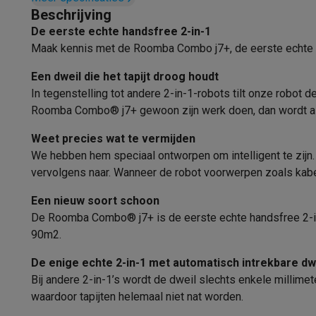
Reinigingsmiddel
Fototoestellen
Digitale camera's
Instant camera's
Canon cam
Beschrijving
Video
GoPro
Action cams
Drones
Camcorder
De eerste echte handsfree 2-in-1
Geschikt voor dieren
Foto accessoires
Cameratassen
Flitsers & filters
SD-kaart
Maak kennis met de Roomba Combo j7+, de eerste echte han
Telefonie & smartwatches
Anti-grip handvat
GSM's
Smartphones
Apple iPhone
Samsung smartphones
G
Een dweil die het tapijt droog houdt
Snoeropwinder
Refurbished
Refurbished smartphones
BuyBack
In tegenstelling tot andere 2-in-1-robots tilt onze robot
GSM bescherming
iPhone hoesjes
Samsung hoesjes
Alle 
Roomba Combo® j7+ gewoon zijn werk doen, dan wordt al
Parkeerfunctie
Smartwatches
Smartwatches
Activity Trackers
Bandjes
Opla
Weet precies wat te vermijden
GSM opladers
Opladers en kabels
Draadloze opladers
USB
Geschikt voor onder meubilair (zie
We hebben hem speciaal ontworpen om intelligent te zijn. 
GSM accessoires
AirTags & GPS trackers
Draadloze oortj
hoogte)
vervolgens naar. Wanneer de robot voorwerpen zoals kabels
Vaste telefoons
Vaste telefoons
Walkie talkies
Babyfoons
Navigatie
Computers & tablets
Een nieuw soort schoon
Computers
Laptops
Gaming laptops
Apple MacBook
Window
De Roomba Combo® j7+ is de eerste echte handsfree 2-in-1
Navigatiemethode
Randapparatuur IT
Muizen
Toetsenborden
Webcams
PC spe
90m2.
Tablets & e-readers
Tablets
Apple iPad
Samsung Galaxy Ta
Technologie
De enige echte 2-in-1 met automatisch intrekbare dw
Printen
Printers
Inktpatronen & papier
Cricut
Bij andere 2-in-1’s wordt de dweil slechts enkele millimet
Detectie
Netwerk & wifi
Routers & access points
Powerline & Wi-Fi
waardoor tapijten helemaal niet nat worden.
Geheugen & opslag
Externe harde schijven
SSD
USB-sticks
Functies