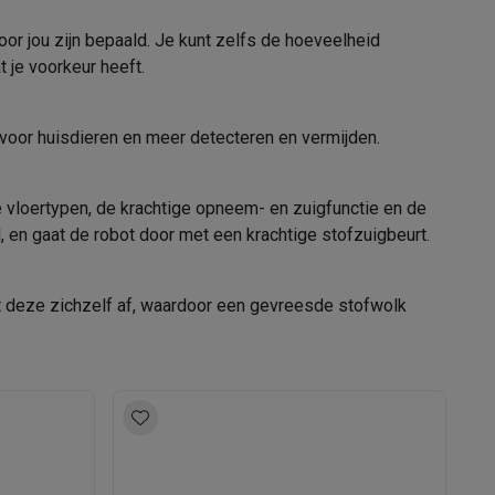
or jou zijn bepaald. Je kunt zelfs de hoeveelheid
 je voorkeur heeft.
tion accessoires
Stembesturing, Applicatie
 accessoires
d voor huisdieren en meer detecteren en vermijden.
Alexa, Google Home
Racing
Smartphone gaming controllers
Accessoires
 vloertypen, de krachtige opneem- en zuigfunctie en de
d, en gaat de robot door met een krachtige stofzuigbeurt.
21008254
uit deze zichzelf af, waardoor een gevreesde stofwolk
s & GPS trackers
iRobot
5060629989884
43371527
 personenweegschalen
Slimme elektrische tandenborstels
Babyf