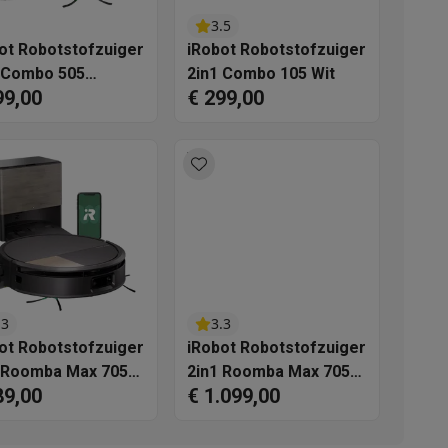
3.5
ot Robotstofzuiger
iRobot Robotstofzuiger
 Combo 505
2in1 Combo 105 Wit
99,00
€ 299,00
oWash White
akken
Accessoires
.3
3.3
ot Robotstofzuiger
iRobot Robotstofzuiger
 Roomba Max 705
2in1 Roomba Max 705
89,00
€ 1.099,00
o - Black
Combo - White
kels
Droogrekken