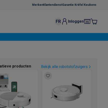
Merken
Klantendienst
Garantie Krëfel Keukens
FR
Inloggen
kels
Droogrekken
s
 microgolfovens
Inbouw wasmachines
ten
natieve producten
Bekijk alle robotstofzuigers
o
Koffiezetapparaten
Koffie, capsules & pads
Accessoires