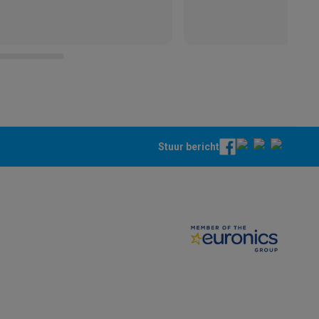
Stuur bericht
teKt
ires