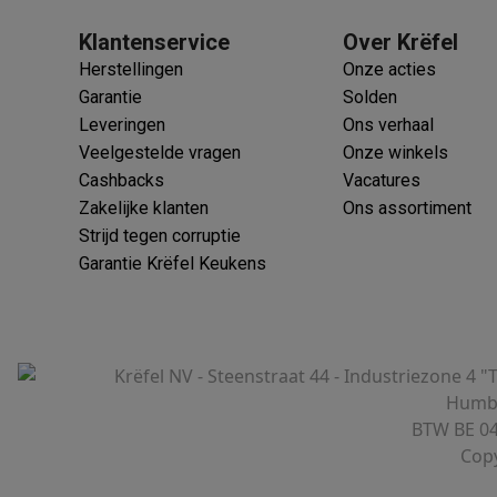
Klantenservice
Over Krëfel
Herstellingen
Onze acties
Garantie
Solden
Leveringen
Ons verhaal
Veelgestelde vragen
Onze winkels
Cashbacks
Vacatures
Zakelijke klanten
Ons assortiment
Strijd tegen corruptie
Garantie Krëfel Keukens
Krëfel NV - Steenstraat 44 - Industriezone 4 "
Humbe
BTW BE 04
Copy