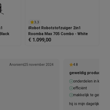
3.3
n1
iRobot Robotstofzuiger 2in1
i
Black
Roomba Max 705 Combo - White
4
elstofzuigers met ecocheques
Sledestofzuigers met ecochequ
€ 1.099,00
€
erkannen
Keukenaccessoires met ecocheques
en met ecocheques
Dampkappen met ecocheques
Kookplaten me
Anoniem
|
25 november 2024
4.8
geweldig product, zee
onderdelen in kaart 
elers met ecocheques
efficiënt
makkelijk te gebruike
et ecocheques
Inkt en papier met ecocheques
hij is mijn dagelijkse b