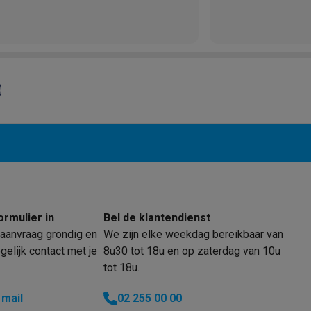
sproblemen die moeizaam maar
tijdelijk zijn opgelost, terwijl andere
n producten zonder problemen
rvolgens was er een probleem met
klein elektro
Solden op multimedia
Solden op TV & audio
n van de Clean Base, een defecte
Black Friday
n werd het apparaat opnieuw
lijke winkelbeleving
Niet tevreden, geld terug
. Eerlijk gezegd koop ik dit merk
ie
TV installatie
, ook al zou het de nummer 1 op de
etaling
Alma: betaal in 2 of 3 keer
Klarna: betaal binnen 30 dagen
n zijn.
everingsuur
Zakelijke klanten
ProteKt: verzeker je toestel
Swap Pro
 kookplaat past bij jouw keuken?
Meer...
..
ituatie
Hoofdtelefoon of oortjes?
Meer...
ormulier in
Bel de klantendienst
 je een elektrische step?
Hoe kies je een drone ?
aanvraag grondig en
We zijn elke weekdag bereikbaar van
elijk contact met je
8u30 tot 18u en op zaterdag van 10u
 groot elektro
Outlet klein elektro
Outlet TV & audio
Outlet accesso
tot 18u.
 mail
02 255 00 00