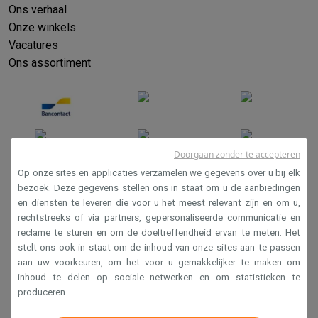
Ons verhaal
Onze winkels
Vacatures
Ons assortiment
Doorgaan zonder te accepteren
Op onze sites en applicaties verzamelen we gegevens over u bij elk
bezoek. Deze gegevens stellen ons in staat om u de aanbiedingen
en diensten te leveren die voor u het meest relevant zijn en om u,
Verkoopsvoorwaarden
rechtstreeks of via partners, gepersonaliseerde communicatie en
Privacy
reclame te sturen en om de doeltreffendheid ervan te meten. Het
stelt ons ook in staat om de inhoud van onze sites aan te passen
Disclaimer
aan uw voorkeuren, om het voor u gemakkelijker te maken om
Cookies
inhoud te delen op sociale netwerken en om statistieken te
produceren.
Krëfel NV - Steenstraat 44 - Industriezone 4 "T Sas",