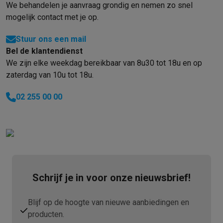
Gaming
We behandelen je aanvraag grondig en nemen zo snel
PlayStation
PlayStation 5
PS5 games
PS4 games
Playstation co
mogelijk contact met je op.
Nintendo
Nintendo Switch 2
Nintendo Switch games
Nintendo Sw
Xbox
Xbox games
Xbox controllers
Xbox headsets
Xbox access
Stuur ons een mail
PC gaming
Gaming laptops
Gaming PC
Gaming monitors
Gaming
Bel de klantendienst
We zijn elke weekdag bereikbaar van 8u30 tot 18u en op
Gaming setup
Gaming headsets
Gaming microfoons
Gamingstoe
zaterdag van 10u tot 18u.
Gaming consoles
Smart home & devices
02 255 00 00
Smartwatches
Smartwatches
Activity Trackers
Bandjes
Opladers
Mobiliteit
Elektrische steps
Dashcams
GPS
Coyote
Elektrische 
Veiligheid & bescherming
Bewakingscamera's
Alarmsystemen
B
Contactloos betalen
Betaalterminals
Accessoires SumUp
Omgeving & comfort
Verlichting
Plug & play zonnepanelen
Voice
Entertainment
Smart TV
Smart speakers
Google TV Streamer
App
Keuken
Slimme koelkasten
Slimme vaatwassers
Slimme espre
Schrijf je in voor onze nieuwsbrief!
Huishouden & gezondheid
Slimme wasmachines
Slimme droog
Eco producten
Blijf op de hoogte van nieuwe aanbiedingen en
Ecocheques
producten.