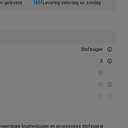
en geleverd
Levering zaterdag en zondag
Stofzuigen
Thermometers
Accessoires
2
afneembare kruimelzuiger en accessoires stofzuig je