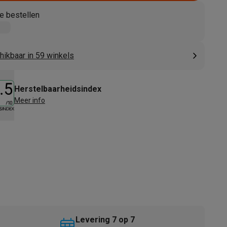
e bestellen
hikbaar in 59 winkels
Herstelbaarheidsindex
Meer info
akken
Accessoires
kels
Droogrekken
Levering 7 op 7