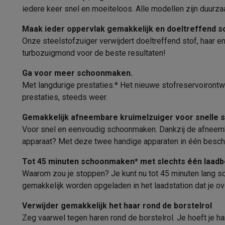
Fototoestellen
Digitale camera's
Instant camera's
Canon cam
iedere keer snel en moeiteloos. Alle modellen zijn duur
Video
GoPro
Action cams
Drones
Camcorder
Stroomvoorziening
Foto accessoires
Cameratassen
Flitsers & filters
SD-kaart
Maak ieder oppervlak gemakkelijk en doeltreffend 
Telefonie & smartwatches
Onze steelstofzuiger verwijdert doeltreffend stof, haar 
Voltage
turbozuigmond voor de beste resultaten!
GSM's
Smartphones
Apple iPhone
Samsung smartphones
G
Type batterij
Refurbished
Refurbished smartphones
BuyBack
Ga voor meer schoonmaken.
GSM bescherming
iPhone hoesjes
Samsung hoesjes
Alle 
Extra batterij meegeleverd
Met langdurige prestaties.* Het nieuwe stofreservoirontw
Smartwatches
Smartwatches
Activity Trackers
Bandjes
Opla
prestaties, steeds weer.
Vervangbare batterij
GSM opladers
Opladers en kabels
Draadloze opladers
USB
GSM accessoires
AirTags & GPS trackers
Draadloze oortj
Gemakkelijk afneembare kruimelzuiger voor snelle
Batterijstatus
Vaste telefoons
Vaste telefoons
Walkie talkies
Babyfoons
Voor snel en eenvoudig schoonmaken. Dankzij de afneemba
Computers & tablets
apparaat? Met deze twee handige apparaten in één beschik
Oplaadstation
Computers
Laptops
Gaming laptops
Apple MacBook
Window
Tot 45 minuten schoonmaken* met slechts één laadb
Oplaadtijd
Randapparatuur IT
Muizen
Toetsenborden
Webcams
PC spe
Waarom zou je stoppen? Je kunt nu tot 45 minuten lang s
Tablets & e-readers
Tablets
Apple iPad
Samsung Galaxy Ta
gemakkelijk worden opgeladen in het laadstation dat je ov
Autonomie
Printen
Printers
Inktpatronen & papier
Cricut
Netwerk & wifi
Routers & access points
Powerline & Wi-Fi
Verwijder gemakkelijk het haar rond de borstelrol
Autonomie turbo
Geheugen & opslag
Externe harde schijven
SSD
USB-sticks
Zeg vaarwel tegen haren rond de borstelrol. Je hoeft je 