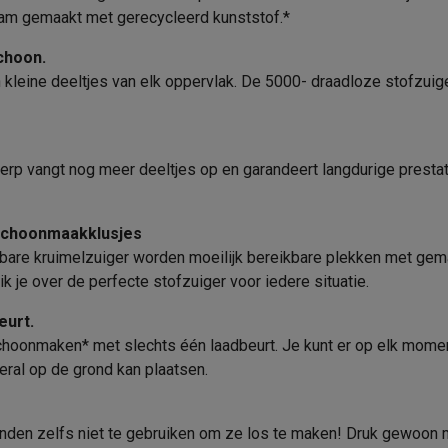
era's
Nikon camera's
Lenzen
Opslag en Filtering
zaam gemaakt met gerecycleerd kunststof.*
Type opslag
en
Statieven & tripods
Action cam accessoires
schoon.
en kleine deeltjes van elk oppervlak. De 5000- draadloze stofzu
18 V
Wasbare filter
SM’s met toetsen
Refurbished smartphones
iPhone 17
Samsung G
Lithium-ion
Algemene eigenschappen
hoesjes
Screenprotectors
iPhone 17 Hoesjes
Galaxy S26 hoesjes
G
erp vangt nog meer deeltjes op en garandeert langdurige prestat
ders
Type
-C kabels
Lightning kabels
Powerbanks
Kleur
es
GSM houders auto
Micro SD-kaarten
Overige accessoires
 schoonmaakklusjes
re kruimelzuiger worden moeilijk bereikbare plekken met gemak
Gewicht
 je over de perfecte stofzuiger voor iedere situatie.
Geluidsniveau
s laptops
Copilot+ pc
Chromebooks
Monitors
Desktops
eurt.
270 min
akers
PC headsets
Microfoons
Docking stations
Externe DVD spe
choonmaken* met slechts één laadbeurt. Je kunt er op elk mome
Product informatie
b
Tablethoezen
E-readers
Accessoires
eral op de grond kan plaatsen.
45 min
Krëfel code
 adapters
Mesh Wi-Fi
Switches
Netwerkkabels
13 min
Merk
SD-kaarten
CD's & DVD's
handen zelfs niet te gebruiken om ze los te maken! Druk gewoon m