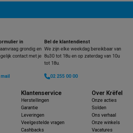
klein elektro
Solden op multimedia
Solden op TV & audio
Black Friday
ormulier in
Bel de klantendienst
lijke winkelbeleving
Niet tevreden, geld terug
aanvraag grondig en
We zijn elke weekdag bereikbaar van
ie
TV installatie
elijk contact met je
8u30 tot 18u en op zaterdag van 10u
etaling
Alma: betaal in 2 of 3 keer
Klarna: betaal binnen 30 dagen
tot 18u.
everingsuur
Zakelijke klanten
ProteKt: verzeker je toestel
Swap Pro
 kookplaat past bij jouw keuken?
Meer...
 mail
02 255 00 00
..
ituatie
Hoofdtelefoon of oortjes?
Meer...
Klantenservice
Over Krëfel
 je een elektrische step?
Hoe kies je een drone ?
Herstellingen
Onze acties
Garantie
Solden
 groot elektro
Outlet klein elektro
Outlet TV & audio
Outlet accesso
Leveringen
Ons verhaal
Veelgestelde vragen
Onze winkels
Cashbacks
Vacatures