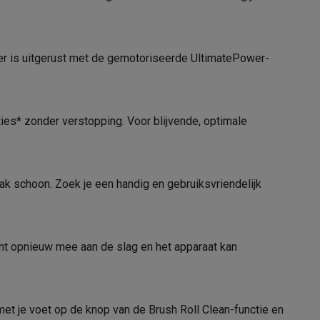
Zonder zak
iger is uitgerust met de gemotoriseerde UltimatePower-
alaxy Fold8
alaxy Flip8 & Fold8 (Ultra) hoesjes
ies* zonder verstopping. Voor blijvende, optimale
Steelstofzuiger
Blauw
 schoon. Zoek je een handig en gebruiksvriendelijk
3.5 kg
79 dB
lers
nt opnieuw mee aan de slag en het apparaat kan
21008357
AEG
et je voet op de knop van de Brush Roll Clean-functie en