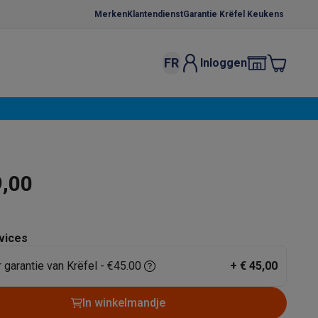
Merken
Klantendienst
Garantie Krëfel Keukens
FR
Inloggen
kels
Droogrekken
s
 microgolfovens
Inbouw wasmachines
ten
9,00
vices
r garantie van Krëfel - €45.00
+
€ 45,00
o
Koffiezetapparaten
Koffie, capsules & pads
Accessoires
In winkelmandje