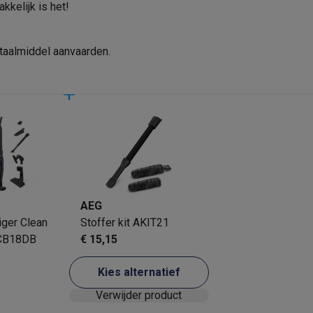
oftware
kkelijk is het!
EAN
n
Muismatten
Overige accessoires
Verkoperscode
taalmiddel aanvaarden.
on controllers
Playstation headsets
Playstation VR-brillen
Playsta
do Switch controllers
Nintendo Switch headsets
Nintendo Switch
e vloeren, Laagpolig tapijt
cessoires
ing muizen
Gaming toetsenborden
PC gaming controllers
stoelen
Gaming desks
Gaming TV
Gaming monitors
VR brillen
Sim 
e pedaal om de rolborstel te reinigen
ders
che steps accessoires
GPS accessoires
AEG
men
Bewegingsdetectoren
Slimme deurbellen
Rookmelders
AirTag
iger Clean
Stoffer kit AKIT21
CB18DB
€ 15,15
Voice assistant
Weerstations
r
Apple TV
Batterijen & opladers
Stekkers & adapters
Kies alternatief
spressomachines
Slimme ovens
Slimme keukenrobots
Verwijder product
roogkasten
Slimme luchtbehandeling
Slimme stofzuigers
Slimme