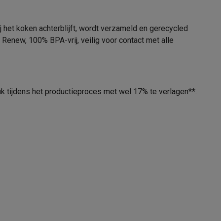
 het koken achterblijft, wordt verzameld en gerecycled
Renew, 100% BPA-vrij, veilig voor contact met alle
tion accessoires
 accessoires
Racing
Smartphone gaming controllers
Accessoires
 tijdens het productieproces met wel 17% te verlagen**.
s & GPS trackers
 personenweegschalen
Slimme elektrische tandenborstels
Babyf