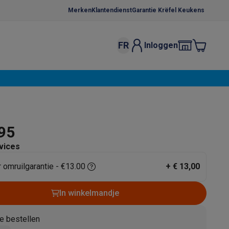
Merken
Klantendienst
Garantie Krëfel Keukens
FR
Inloggen
kels
Droogrekken
s
 microgolfovens
Inbouw wasmachines
ten
,95
vices
r omruilgarantie - €13.00
+
€ 13,00
o
Koffiezetapparaten
Koffie, capsules & pads
Accessoires
In winkelmandje
e bestellen