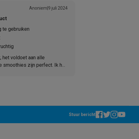
Anoniem
|
9 juli 2024
uct
 te gebruiken
t
elstofzuigers met ecocheques
Sledestofzuigers met ecochequ
ruchtig
erkannen
Keukenaccessoires met ecocheques
 het voldoet aan alle
 smoothies zijn perfect. Ik hou
en met ecocheques
Dampkappen met ecocheques
Kookplaten me
elsysteem, zodat de mixer
elers met ecocheques
Stuur bericht
et ecocheques
Inkt en papier met ecocheques