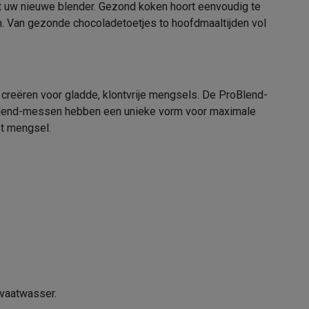
t uw nieuwe blender. Gezond koken hoort eenvoudig te
n. Van gezonde chocoladetoetjes to hoofdmaaltijden vol
21008490
Philips
alaxy Fold8
8720389014024
 creëren voor gladde, klontvrije mengsels. De ProBlend-
alaxy Flip8 & Fold8 (Ultra) hoesjes
roBlend-messen hebben een unieke vorm voor maximale
HR2500/00
et mengsel.
emer in
Philips
Nederland Tussendiepen 4A 9206AD
lers
Drachten
www.home.id
 vaatwasser.