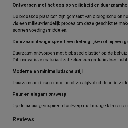
Software
Windows & Microsoft Office
Anti-Virus
Overige s
Ontworpen met het oog op veiligheid en duurzaamhe
Toebehoren IT
Opladers & kabels
Tassen & sleeves
Steune
De biobased plastics* zijn gemaakt van biologische en her
Gaming
via een milieuvriendelijk proces om deze geschikt te make
PlayStation
PlayStation 5
PS5 games
PS4 games
Playstati
soorten voedingsmiddelen.
Nintendo
Nintendo Switch 2
Nintendo Switch games
Ninten
Xbox
Xbox games
Xbox controllers
Xbox headsets
Xbox ac
Duurzaam design speelt een belangrijke rol bij een
PC gaming
Gaming laptops
Gaming PC
Gaming monitors
Gam
Gaming setup
Gaming headsets
Gaming microfoons
Gaming
Duurzaam ontworpen met biobased plastic* op de behuizin
Smart home & devices
Dit innovatieve materiaal zal zeker een grote invloed heb
Smartwatches
Smartwatches
Activity Trackers
Bandjes
Opla
Moderne en minimalistische stijl
Mobiliteit
Elektrische steps
Dashcams
GPS
Coyote
Elektris
Veiligheid & bescherming
Bewakingscamera's
Alarmsyste
Duurzaamheid zag er nog nooit zo stijlvol uit door de zijd
Contactloos betalen
Betaalterminals
Accessoires SumUp
Puur en elegant ontwerp
Omgeving & comfort
Verlichting
Plug & play zonnepanelen
Entertainment
Smart TV
Smart speakers
Google TV Streame
Op de natuur geïnspireerd ontwerp met rustige kleuren en n
Keuken
Slimme koelkasten
Slimme vaatwassers
Slimme e
Huishouden & gezondheid
Slimme wasmachines
Slimme d
Reviews
Eco producten