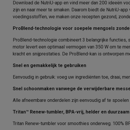
Fototoestellen
Digitale camera's
Instant camera's
Canon cam
Download de NutriU-app en vind meer dan 200 ideeën voor
Materiaal
Video
GoPro
Action cams
Drones
Camcorder
zijn en naar meer te smaken. Daarom biedt de NutriU-app 
Materiaal mengbeker
Foto accessoires
Cameratassen
Flitsers & filters
SD-kaart
voedingsstoffen, we maken onze recepten gezond, zonder 
Telefonie & smartwatches
Inhoud mengbeker
ProBlend-technologie voor soepele mengsels zonde
GSM's
Smartphones
Apple iPhone
Samsung smartphones
G
Refurbished
Refurbished smartphones
BuyBack
ProBlend-technologie combineert 3 belangrijke functies, 
Kleur
GSM bescherming
iPhone hoesjes
Samsung hoesjes
Alle 
motor levert een optimaal vermogen van 350 W om te meng
Display
Smartwatches
Smartwatches
Activity Trackers
Bandjes
Opla
kracht en snijprestaties. De ProBlend-kan is ontworpen me
GSM opladers
Opladers en kabels
Draadloze opladers
USB
Snel en gemakkelijk te gebruiken
GSM accessoires
AirTags & GPS trackers
Draadloze oortj
Vaste telefoons
Vaste telefoons
Walkie talkies
Babyfoons
Eenvoudig in gebruik: voeg uw ingrediënten toe, draai, me
Computers & tablets
Snel schoonmaken vanwege de verwijderbare mess
Computers
Laptops
Gaming laptops
Apple MacBook
Window
Randapparatuur IT
Muizen
Toetsenborden
Webcams
PC spe
Alle afneembare onderdelen zijn eenvoudig af te spoele
Tablets & e-readers
Tablets
Apple iPad
Samsung Galaxy Ta
Printen
Printers
Inktpatronen & papier
Cricut
Tritan™ Renew-tumbler, BPA-vrij, helder en duurzaam
Netwerk & wifi
Routers & access points
Powerline & Wi-Fi
Tritan Renew-tumbler voor smoothies onderweg. 100% BPA
Geheugen & opslag
Externe harde schijven
SSD
USB-sticks