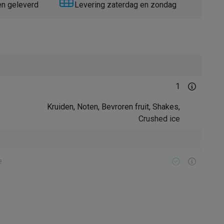
en geleverd
Levering zaterdag en zondag
1
Thermometers
Accessoires
Kruiden, Noten, Bevroren fruit, Shakes,
Crushed ice
e