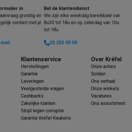
ormulier in
Bel de klantendienst
aanvraag grondig en
We zijn elke weekdag bereikbaar van
klein elektro
Solden op multimedia
Solden op TV & audio
elijk contact met je
8u30 tot 18u en op zaterdag van 10u
tot 18u.
Black Friday
lijke winkelbeleving
Niet tevreden, geld terug
 mail
02 255 00 00
ie
TV installatie
etaling
Alma: betaal in 2 of 3 keer
Klarna: betaal binnen 30 dagen
Klantenservice
Over Krëfel
everingsuur
Zakelijke klanten
ProteKt: verzeker je toestel
Swap Pro
Herstellingen
Onze acties
 kookplaat past bij jouw keuken?
Meer...
Garantie
Solden
..
Leveringen
Ons verhaal
ituatie
Hoofdtelefoon of oortjes?
Meer...
Veelgestelde vragen
Onze winkels
 je een elektrische step?
Hoe kies je een drone ?
Cashbacks
Vacatures
Zakelijke klanten
Ons assortiment
 groot elektro
Outlet klein elektro
Outlet TV & audio
Outlet accesso
Strijd tegen corruptie
Garantie Krëfel Keukens