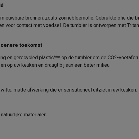
oftware
id
n
Muismatten
Overige accessoires
nieuwbare bronnen, zoals zonnebloemolie. Gebruikte olie die bij
n voor contact met voedsel. De tumbler is ontworpen met Tritan 
on controllers
Playstation headsets
Playstation VR-brillen
Playsta
do Switch controllers
Nintendo Switch headsets
Nintendo Switch
cessoires
 groenere toekomst
ing muizen
Gaming toetsenborden
PC gaming controllers
stoelen
Gaming desks
Gaming TV
Gaming monitors
VR brillen
Sim 
g en gerecycled plastic*** op de tumbler om de CO2-voetafdruk
ben op uw keuken en draagt bij aan een beter milieu.
ders
che steps accessoires
GPS accessoires
men
Bewegingsdetectoren
Slimme deurbellen
Rookmelders
AirTag
ewitte, matte afwerking die er sensationeel uitziet in uw keuken.
Voice assistant
Weerstations
r
Apple TV
Batterijen & opladers
Stekkers & adapters
atuurlijke materialen.
spressomachines
Slimme ovens
Slimme keukenrobots
roogkasten
Slimme luchtbehandeling
Slimme stofzuigers
Slimme