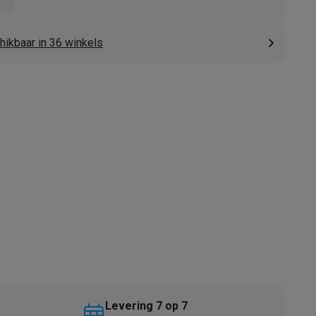
hikbaar in 36 winkels
akken
Accessoires
kels
Droogrekken
Levering 7 op 7