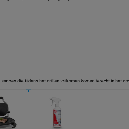
era's
Nikon camera's
Lenzen
Zwart
Telefoonnummer
en
Statieven & tripods
Action cam accessoires
E-mailadres
SM’s met toetsen
Refurbished smartphones
iPhone 17
Samsung G
27x16 cm
hoesjes
Screenprotectors
iPhone 17 Hoesjes
Galaxy S26 hoesjes
G
ders
-C kabels
Lightning kabels
Powerbanks
es
GSM houders auto
Micro SD-kaarten
Overige accessoires
sappen die tijdens het grillen vrijkomen komen terecht in het 
s laptops
Copilot+ pc
Chromebooks
Monitors
Desktops
et vet van het voedsel beter en sneller afgevoerd naar het veto
akers
PC headsets
Microfoons
Docking stations
Externe DVD spe
aten wordt automatisch ingesteld (0-3cm) op basis van de dikte
b
Tablethoezen
E-readers
Accessoires
djes, Vlees, Vis, Groenten
 adapters
Mesh Wi-Fi
Switches
Netwerkkabels
SD-kaarten
CD's & DVD's