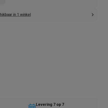
ikbaar in 1 winkel
akken
Accessoires
kels
Droogrekken
Levering 7 op 7