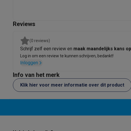
Eco producten
Ecocheques
Info ecocheques
Alle eco producten
Alle eco promoties
Reviews
Refurbished
Refurbished smartphones
Refurbished tablets
Refurbished
Huishouden
(0 reviews)
Wasmachines met ecocheques
Droogkasten met ecoche
Schrijf zelf een review en
maak maandelijks kans o
Kleine keukentoestellen
Log in om een review te kunnen schrijven, bedankt!
Kleine keukentoestellen met ecocheques
Koffiemachines
Inloggen
Grote keukentoestellen
Info van het merk
Vaatwassers met ecocheques
Koelkasten met ecocheque
Airco
Klik hier voor meer informatie over dit product
Airco's met ecocheques
TV & audio
TV met ecocheques
Bluetooth speakers met ecocheques
Multimedia & telefonie
Smartphones met ecocheques
Tablets met ecocheques
La
Transport