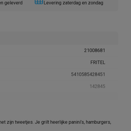
en geleverd
Levering zaterdag en zondag
21008681
Thermometers
Accessoires
FRITEL
5410585428451
142845
emer in
FRITEL
t zijn tweetjes. Je grilt heerlijke panini’s, hamburgers,
Belgie Stadsheide 11 3500 Hasselt