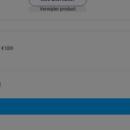
Verwijder product
 laptops
BuyBack
ques
Stofzuigers met ecocheques
Strijkijzers met ecocheques
Ste
p
€100!
 met ecocheques
Bruiswatertoestellen met ecocheques
Waterfilt
s
Diepvriezers met ecocheques
Ovens met ecocheques
Fornuiz
Koptelefoons met ecocheques
Oortjes met ecocheques
Platensp
ptops met ecocheques
Monitors met ecocheques
Powerbanks m