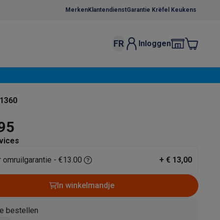
Merken
Klantendienst
Garantie Krëfel Keukens
FR
Inloggen
kels
Droogrekken
s
 microgolfovens
Inbouw wasmachines
 1360
ten
,95
vices
r omruilgarantie - €13.00
+
€ 13,00
o
Koffiezetapparaten
Koffie, capsules & pads
Accessoires
In winkelmandje
e bestellen