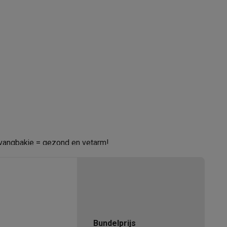
+32 11 154 251
info@fritel.com
alaxy Fold8
alaxy Flip8 & Fold8 (Ultra) hoesjes
opvangbakje = gezond en vetarm!
pvang bakje
lers
 van het voedsel
Bundelprijs