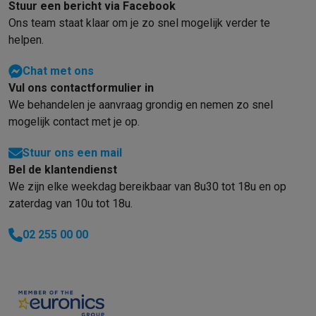
Foto accessoires
Cameratassen
Flitsers & filters
SD-kaarten
Sta
Stuur een bericht via Facebook
Telefonie & smartwatches
Ons team staat klaar om je zo snel mogelijk verder te
GSM's
Smartphones
Apple iPhone
Samsung smartphones
GSM’s
helpen.
Refurbished
Refurbished smartphones
BuyBack
GSM bescherming
iPhone hoesjes
Samsung hoesjes
Alle hoesj
Chat met ons
Vul ons contactformulier in
Smartwatches
Smartwatches
Activity Trackers
Bandjes
Opladers
We behandelen je aanvraag grondig en nemen zo snel
GSM opladers
Opladers en kabels
Draadloze opladers
USB-C k
mogelijk contact met je op.
GSM accessoires
AirTags & GPS trackers
Draadloze oortjes
GS
Vaste telefoons
Vaste telefoons
Walkie talkies
Babyfoons
Stuur ons een mail
Computers & tablets
Bel de klantendienst
Computers
Laptops
Gaming laptops
Apple MacBook
Windows la
We zijn elke weekdag bereikbaar van 8u30 tot 18u en op
Randapparatuur IT
Muizen
Toetsenborden
Webcams
PC speaker
zaterdag van 10u tot 18u.
Tablets & e-readers
Tablets
Apple iPad
Samsung Galaxy Tab
Tab
Printen
Printers
Inktpatronen & papier
Cricut
02 255 00 00
Netwerk & wifi
Routers & access points
Powerline & Wi-Fi adap
Geheugen & opslag
Externe harde schijven
SSD
USB-sticks
SD-k
Software
Windows & Microsoft Office
Anti-Virus
Overige softwa
Toebehoren IT
Opladers & kabels
Tassen & sleeves
Steunen
Mu