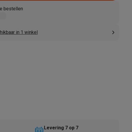
e bestellen
ikbaar in 1 winkel
akken
Accessoires
kels
Droogrekken
Levering 7 op 7