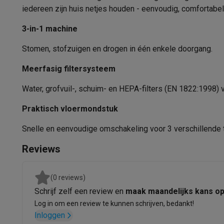
Fototoestellen
Digitale camera's
Instant camera's
Canon cam
Snoerlengte
iedereen zijn huis netjes houden - eenvoudig, comfortabe
Video
GoPro
Action cams
Drones
Camcorder
Inhoud waterreservoir
Foto accessoires
Cameratassen
Flitsers & filters
SD-kaart
3-in-1 machine
Telefonie & smartwatches
Stomen, stofzuigen en drogen in één enkele doorgang.
Prestatie
GSM's
Smartphones
Apple iPhone
Samsung smartphones
G
Refurbished
Refurbished smartphones
BuyBack
Meerfasig filtersysteem
Maximale druk
GSM bescherming
iPhone hoesjes
Samsung hoesjes
Alle 
Water, grofvuil-, schuim- en HEPA-filters (EN 1822:1998) v
Smartwatches
Smartwatches
Activity Trackers
Bandjes
Opla
Opwarmtijd
GSM opladers
Opladers en kabels
Draadloze opladers
USB
Praktisch vloermondstuk
Gebruiksgemak
GSM accessoires
AirTags & GPS trackers
Draadloze oortj
Vaste telefoons
Vaste telefoons
Walkie talkies
Babyfoons
Snelle en eenvoudige omschakeling voor 3 verschillende t
Regelbare stoomkracht
Computers & tablets
Reviews
Computers
Laptops
Gaming laptops
Apple MacBook
Window
Bediening op handgreep
Randapparatuur IT
Muizen
Toetsenborden
Webcams
PC spe
Wieltjes
Tablets & e-readers
Tablets
Apple iPad
Samsung Galaxy Ta
(0 reviews)
Printen
Printers
Inktpatronen & papier
Cricut
Schrijf zelf een review en
maak maandelijks kans o
Parkeerpositie
Netwerk & wifi
Routers & access points
Powerline & Wi-Fi
Log in om een review te kunnen schrijven, bedankt!
Kinderbeveiliging
Inloggen
Geheugen & opslag
Externe harde schijven
SSD
USB-sticks