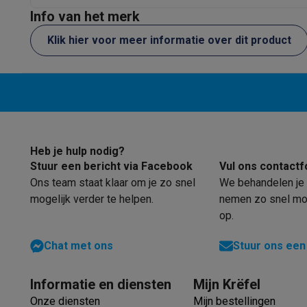
Software
Windows & Microsoft Office
Anti-Virus
Overige s
Info van het merk
Toebehoren IT
Opladers & kabels
Tassen & sleeves
Steune
Gaming
Klik hier voor meer informatie over dit product
PlayStation
PlayStation 5
PS5 games
PS4 games
Playstati
Nintendo
Nintendo Switch 2
Nintendo Switch games
Ninten
Xbox
Xbox games
Xbox controllers
Xbox headsets
Xbox ac
PC gaming
Gaming laptops
Gaming PC
Gaming monitors
Gam
Gaming setup
Gaming headsets
Gaming microfoons
Gaming
Smart home & devices
Heb je hulp nodig?
Smartwatches
Smartwatches
Activity Trackers
Bandjes
Opla
Stuur een bericht via Facebook
Vul ons contactf
Mobiliteit
Elektrische steps
Dashcams
GPS
Coyote
Elektris
Ons team staat klaar om je zo snel
We behandelen je 
Veiligheid & bescherming
Bewakingscamera's
Alarmsyste
mogelijk verder te helpen.
nemen zo snel mog
Contactloos betalen
Betaalterminals
Accessoires SumUp
op.
Omgeving & comfort
Verlichting
Plug & play zonnepanelen
Entertainment
Smart TV
Smart speakers
Google TV Streame
Chat met ons
Stuur ons een
Keuken
Slimme koelkasten
Slimme vaatwassers
Slimme e
Huishouden & gezondheid
Slimme wasmachines
Slimme d
Informatie en diensten
Mijn Krëfel
Eco producten
Onze diensten
Mijn bestellingen