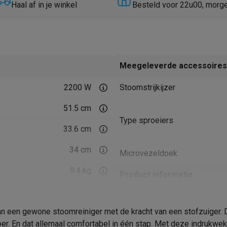
Huisdierverzorging
GPS trackers dieren
Haal af in je winkel
Besteld voor 22u00, morg
tels
Multistylers
Krulspelden
terflossers
groomers
Tondeuses
Scheerkoppen
Accessoires
Meegeleverde accessoires
etverzorging
Accessoires
2200 W
Stoomstrijkijzer
massage
Massage guns
rostimulatie apparaten
Bloedcirculatie apparaten
Infraroodlampen
51.5 cm
sols
Luchtbevochtigers
Type sproeiers
33.6 cm
g TV
TCL TV
TV steunen
Beamers
34 cm
Microvezeldoek
diastreamers
DVD & Blu-Ray spelers
efoons
Oortjes
Draadloze oortjes
Sportoortjes
9.4 kg
Product informatie
ty speakers
s
Krëfel code
 een gewone stoomreiniger met de kracht van een stofzuiger. De
Wit
Merk
pelers
Audio accessoires
oer. En dat allemaal comfortabel in één stap. Met deze indrukw