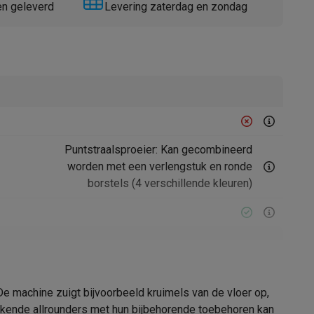
en geleverd
Levering zaterdag en zondag
Thermometers
Accessoires
Puntstraalsproeier: Kan gecombineerd
worden met een verlengstuk en ronde
borstels (4 verschillende kleuren)
21009194
 machine zuigt bijvoorbeeld kruimels van de vloer op,
Kärcher
ekkende allrounders met hun bijbehorende toebehoren kan