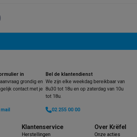
oftware
n
Muismatten
Overige accessoires
on controllers
Playstation headsets
Playstation VR-brillen
Playsta
do Switch controllers
Nintendo Switch headsets
Nintendo Switch
cessoires
ing muizen
Gaming toetsenborden
PC gaming controllers
stoelen
Gaming desks
Gaming TV
Gaming monitors
VR brillen
Sim 
ders
ormulier in
Bel de klantendienst
che steps accessoires
GPS accessoires
aanvraag grondig en
We zijn elke weekdag bereikbaar van
men
Bewegingsdetectoren
Slimme deurbellen
Rookmelders
AirTag
elijk contact met je
8u30 tot 18u en op zaterdag van 10u
tot 18u.
Voice assistant
Weerstations
r
Apple TV
Batterijen & opladers
Stekkers & adapters
 mail
02 255 00 00
spressomachines
Slimme ovens
Slimme keukenrobots
roogkasten
Slimme luchtbehandeling
Slimme stofzuigers
Slimme
Klantenservice
Over Krëfel
Herstellingen
Onze acties