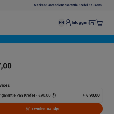
Merken
Klantendienst
Garantie Krëfel Keukens
FR
Inloggen
kels
Droogrekken
s
 microgolfovens
Inbouw wasmachines
ten
7,00
vices
r garantie van Krëfel - €90.00
+
€ 90,00
o
Koffiezetapparaten
Koffie, capsules & pads
Accessoires
In winkelmandje