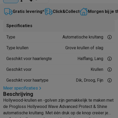
Mondhygiëne
Elektrische tandenborstels
Opzetborstels
Waterf
Gratis levering*
Click&Collect
Morgen bij je t
Scheren
Elektrische scheerapparaten
Baardtrimmers
Multigroo
Lichaamsontharing
IPL ontharing
Epilators
Ladyshaves
Specificaties
Beauty
Gelaatsverzorging
LED Maskers
Spiegels
Hand & voetve
Massage
Voetmassage
Massagestoelen
Nek & schoudermass
Type
Automatische krultang
Gezondheid
Personenweegschalen
Bloeddrukmeters
Elektrosti
Voor de baby
Babyfoons
Borstkolven
Flessenwarmers
Aerosols
Type krullen
Grove krullen of slag
TV, audio & foto
Geschikt voor haarlengte
Halflang, Lang
TV & beamers
TV
TV's met soundbar
2026 TV
LG TV
Samsung TV
Randapparatuur TV
Soundbars
Home cinema
Versterkers
Medias
Geschikt voor
Krullen
Hoofdtelefoons & oortjes
Koptelefoons
Draadloze koptelefoo
Speakers
Speakers
Bluetooth speakers
Smart speakers
Party s
Geschikt voor haartype
Dik, Droog, Fijn
Muziek in huis
Radio's & wekkers
Platenspelers
Hifi-ketens
Meer specificaties
Navigatie
Dashcams
GPS
Coyote
GPS accessoires
Beschrijving
TV & audio accessoires
Steunen
Kabels
Draagbare mediaspele
Hollywood-krullen en -golven zijn gemakkelijk te maken met
Fototoestellen
Digitale camera's
Instant camera's
Canon camera'
de Progloss Hollywood Wave Advanced Protect & Shine
Video
GoPro
Action cams
Drones
Camcorder
automatische krultang. Met één druk op de knop creëer je