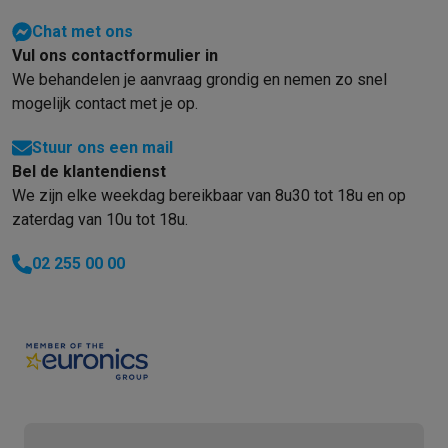
Solden
Alle soldendeals
Solden op groot elektro
Solden op klein
Chat met ons
Acties
Deals van het moment
Promoties
Cashbacks
Solden
Black
Vul ons contactformulier in
Daarom Krëfel
Gratis levering
Laagste prijsgarantie
Persoonlijke
We behandelen je aanvraag grondig en nemen zo snel
Installatie aan huis
Groot elektro installatie
Inbouw installatie
TV 
mogelijk contact met je op.
Betalingsmogelijkheden
Gift card
Ecocheques
Kopen op afbetal
Klantenservice
Herstelling van je toestel
Controleer jouw leveri
Stuur ons een mail
Groot elektro & inbouw
Vind jouw ideale wasmachine
Welke kook
Bel de klantendienst
Klein elektro
Beauty & gezondheid
Huishouden
Keuken
Meer...
We zijn elke weekdag bereikbaar van 8u30 tot 18u en op
zaterdag van 10u tot 18u.
Beeld & Geluid
Kies jouw ideale TV
Een speaker voor elke situa
Sport & Ontspanning
Hoe kies je een smartwatch?
Hoe kies je 
02 255 00 00
Outlet
Outlet
Alle outlet deals
Outlet multimedia & telefonie
Outlet groo