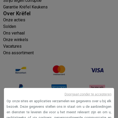
Strijd tegen corruptie
Garantie Krëfel Keukens
Over Krëfel
Onze acties
Solden
Ons verhaal
Onze winkels
Vacatures
Ons assortiment
Doorgaan zonder te accepteren
Op onze sites en applicaties verzamelen we gegevens over u bij elk
bezoek. Deze gegevens stellen ons in staat om u de aanbiedingen
en diensten te leveren die voor u het meest relevant zijn en om u,
Verkoopsvoorwaarden
rechtstreeks of via partners, gepersonaliseerde communicatie en