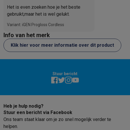
Refurbished
Automatische uitschakeling na 60 minuten
Het is even zoeken hoe je het beste
Refurbished smartphones
Refurbished tablets
Refurbished lap
3m draaibaar salon snoer
gebruikt,maar het is wel gelukt.
Huishouden
Silicone hittebestendige mat
Wasmachines met ecocheques
Droogkasten met ecocheques
Wereldwijd voltage
Variant: iGEN Progloss Cordless
Kleine keukentoestellen
Info van het merk
Kleine keukentoestellen met ecocheques
Koffiemachines met
Grote keukentoestellen
Klik hier voor meer informatie over dit product
Vaatwassers met ecocheques
Koelkasten met ecocheques
Die
Airco
Airco's met ecocheques
TV & audio
Stuur bericht
TV met ecocheques
Bluetooth speakers met ecocheques
Kopt
Multimedia & telefonie
Smartphones met ecocheques
Tablets met ecocheques
Laptop
Transport
Heb je hulp nodig?
Elektrische steps met ecocheques
Stuur een bericht via Facebook
Eco initiatieven
Ons team staat klaar om je zo snel mogelijk verder te
Impact
Energie besparen
Recycleer je oud elektro
helpen.
Info & acties