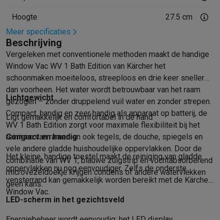
Mondhygiëne
Elektrische tandenborstels
Opzetborstels
Waterf
Hoogte
27.5 cm
Scheren
Elektrische scheerapparaten
Baardtrimmers
Multigroo
Meer specificaties
Lichaamsontharing
IPL ontharing
Epilators
Ladyshaves
Beschrijving
Beauty
Gelaatsverzorging
LED Maskers
Spiegels
Hand & voetve
Vergeleken met conventionele methoden maakt de handige
Massage
Voetmassage
Massagestoelen
Nek & schoudermass
Window Vac WV 1 Bath Edition van Kärcher het
Gezondheid
Personenweegschalen
Bloeddrukmeters
Elektrosti
schoonmaken moeiteloos, streeploos en drie keer sneller
Voor de baby
Babyfoons
Borstkolven
Flessenwarmers
Aerosols
dan voorheen. Het water wordt betrouwbaar van het raam
TV, audio & foto
Lichtgewicht
gezogen – zonder druppelend vuil water en zonder strepen.
TV & beamers
TV
TV's met soundbar
2026 TV
LG TV
Samsung TV
Compact, handig en zeer handig als apparaat op batterij, de
Ligt gemakkelijk en comfortabel in de hand
Randapparatuur TV
Soundbars
Home cinema
Versterkers
Medias
WV 1 Bath Edition zorgt voor maximale flexibiliteit bij het
Hoofdtelefoons & oortjes
Koptelefoons
Draadloze koptelefoo
reinigen van ramen en ook tegels, de douche, spiegels en
Compact en handig
Speakers
Speakers
Bluetooth speakers
Smart speakers
Party s
vele andere gladde huishoudelijke oppervlakken. Door de
Het kleine, handige toestel maakt de reiniging van gladde
Muziek in huis
Radio's & wekkers
Platenspelers
Hifi-ketens
combinatie van WV 1, blauwe zuigstrip en vochtabsorberend
oppervlakken nu nog eenvoudiger. Zelfs de onderste
Navigatie
Dashcams
GPS
Coyote
GPS accessoires
microvezeldoekje krijgen condens of andere watervlekken
vensterrand kan gemakkelijk worden bereikt met de Kärcher
TV & audio accessoires
Steunen
Kabels
Draagbare mediaspele
geen kans.
Window Vac.
Fototoestellen
Digitale camera's
Instant camera's
Canon camera'
LED-scherm in het gezichtsveld
Video
GoPro
Action cams
Drones
Camcorder
Energiebeheer wordt eenvoudig: het LED display