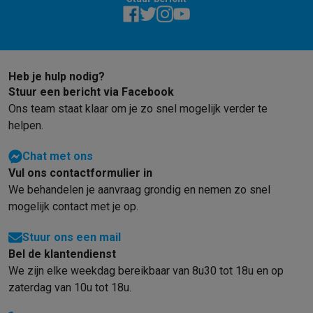
Gaming
PlayStation
PlayStation 5
PS5 games
PS4 games
Playstation co
Nintendo
Nintendo Switch 2
Nintendo Switch games
Nintendo Sw
Xbox
Xbox games
Xbox controllers
Xbox headsets
Xbox access
PC gaming
Gaming laptops
Gaming PC
Gaming monitors
Gaming
Heb je hulp nodig?
Gaming setup
Gaming headsets
Gaming microfoons
Gamingstoe
Stuur een bericht via Facebook
Gaming consoles
Ons team staat klaar om je zo snel mogelijk verder te
Smart home & devices
helpen.
Smartwatches
Smartwatches
Activity Trackers
Bandjes
Opladers
Chat met ons
Mobiliteit
Elektrische steps
Dashcams
GPS
Coyote
Elektrische 
Vul ons contactformulier in
Veiligheid & bescherming
Bewakingscamera's
Alarmsystemen
B
We behandelen je aanvraag grondig en nemen zo snel
Contactloos betalen
Betaalterminals
Accessoires SumUp
mogelijk contact met je op.
Omgeving & comfort
Verlichting
Plug & play zonnepanelen
Voice
Entertainment
Smart TV
Smart speakers
Google TV Streamer
App
Stuur ons een mail
Keuken
Slimme koelkasten
Slimme vaatwassers
Slimme espre
Bel de klantendienst
Huishouden & gezondheid
Slimme wasmachines
Slimme droog
We zijn elke weekdag bereikbaar van 8u30 tot 18u en op
Eco producten
zaterdag van 10u tot 18u.
Ecocheques