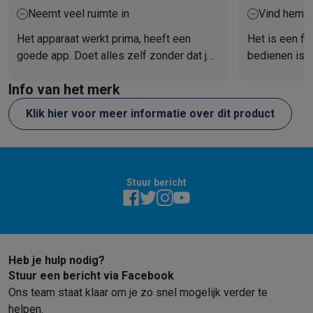
Neemt veel ruimte in
Vind hem a
Het apparaat werkt prima, heeft een
Het is een fij
goede app. Doet alles zelf zonder dat je
bedienen is v
het zelf moet aangeven.
en schoon nad
Info van het merk
hebt laten lo
Klik hier voor meer informatie over dit product
Stuur bericht
Heb je hulp nodig?
Stuur een bericht via Facebook
Ons team staat klaar om je zo snel mogelijk verder te
helpen.