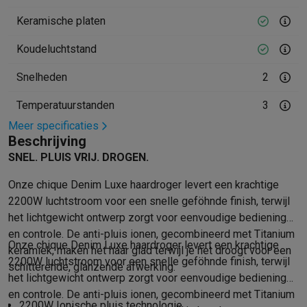
Mondhygiëne
Elektrische tandenborstels
Opzetborstels
Waterf
Keramische platen
Scheren
Elektrische scheerapparaten
Baardtrimmers
Multigroo
Koudeluchtstand
Lichaamsontharing
IPL ontharing
Epilators
Ladyshaves
Beauty
Gelaatsverzorging
LED Maskers
Spiegels
Hand & voetve
Snelheden
2
Massage
Voetmassage
Massagestoelen
Nek & schoudermass
Gezondheid
Personenweegschalen
Bloeddrukmeters
Elektrosti
Temperatuurstanden
3
Voor de baby
Babyfoons
Borstkolven
Flessenwarmers
Aerosols
Meer specificaties
TV, audio & foto
Beschrijving
TV & beamers
TV
TV's met soundbar
2026 TV
LG TV
Samsung TV
SNEL. PLUIS VRIJ. DROGEN.
Randapparatuur TV
Soundbars
Home cinema
Versterkers
Medias
Onze chique Denim Luxe haardroger levert een krachtige
Hoofdtelefoons & oortjes
Koptelefoons
Draadloze koptelefoo
2200W luchtstroom voor een snelle geföhnde finish, terwijl
Speakers
Speakers
Bluetooth speakers
Smart speakers
Party s
het lichtgewicht ontwerp zorgt voor eenvoudige bediening
Muziek in huis
Radio's & wekkers
Platenspelers
Hifi-ketens
en controle. De anti-pluis ionen, gecombineerd met Titanium
Navigatie
Dashcams
GPS
Coyote
GPS accessoires
Onze chique Denim Luxe haardroger levert een krachtige
keramiek, maken het haar glad terwijl je het droogt voor een
TV & audio accessoires
Steunen
Kabels
Draagbare mediaspele
2200W luchtstroom voor een snelle geföhnde finish, terwijl
schitterende, glanzende afwerking.
Fototoestellen
Digitale camera's
Instant camera's
Canon camera'
het lichtgewicht ontwerp zorgt voor eenvoudige bediening
Video
GoPro
Action cams
Drones
Camcorder
en controle. De anti-pluis ionen, gecombineerd met Titanium
2200W Ionische pluis technologie