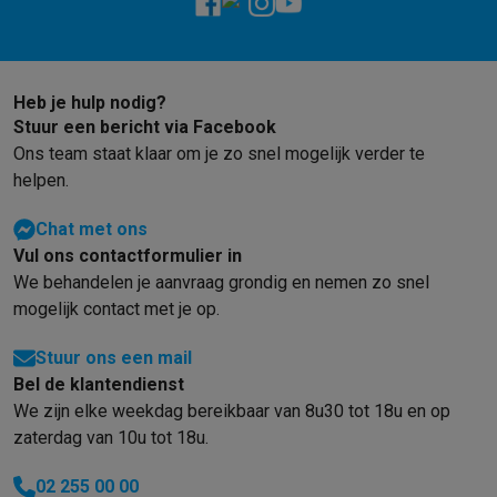
Gaming
PlayStation
PlayStation 5
PS5 games
PS4 games
Playstation co
Nintendo
Nintendo Switch 2
Nintendo Switch games
Nintendo Sw
Xbox
Xbox games
Xbox controllers
Xbox headsets
Xbox access
Heb je hulp nodig?
PC gaming
Gaming laptops
Gaming PC
Gaming monitors
Gaming
Stuur een bericht via Facebook
Gaming setup
Gaming headsets
Gaming microfoons
Gamingstoe
Ons team staat klaar om je zo snel mogelijk verder te
Gaming consoles
helpen.
Smart home & devices
Smartwatches
Smartwatches
Activity Trackers
Bandjes
Opladers
Chat met ons
Mobiliteit
Elektrische steps
Dashcams
GPS
Coyote
Elektrische 
Vul ons contactformulier in
Veiligheid & bescherming
Bewakingscamera's
Alarmsystemen
B
We behandelen je aanvraag grondig en nemen zo snel
Contactloos betalen
Betaalterminals
Accessoires SumUp
mogelijk contact met je op.
Omgeving & comfort
Verlichting
Plug & play zonnepanelen
Voice
Stuur ons een mail
Entertainment
Smart TV
Smart speakers
Google TV Streamer
App
Bel de klantendienst
Keuken
Slimme koelkasten
Slimme vaatwassers
Slimme espre
We zijn elke weekdag bereikbaar van 8u30 tot 18u en op
Huishouden & gezondheid
Slimme wasmachines
Slimme droog
zaterdag van 10u tot 18u.
Eco producten
Ecocheques
02 255 00 00