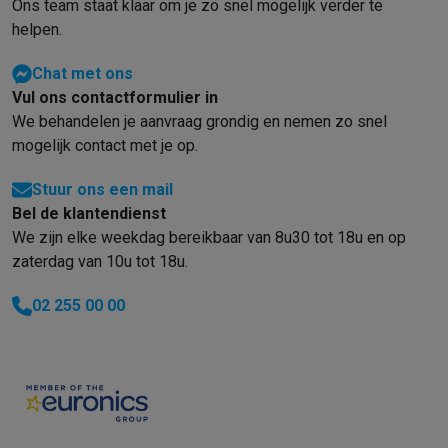
Info ecocheques
Alle eco producten
Alle eco promoties
Ons team staat klaar om je zo snel mogelijk verder te
Refurbished
helpen.
Refurbished smartphones
Refurbished tablets
Refurbished lap
Chat met ons
Huishouden
Vul ons contactformulier in
Wasmachines met ecocheques
Droogkasten met ecocheques
We behandelen je aanvraag grondig en nemen zo snel
Kleine keukentoestellen
mogelijk contact met je op.
Kleine keukentoestellen met ecocheques
Koffiemachines met
Grote keukentoestellen
Stuur ons een mail
Vaatwassers met ecocheques
Koelkasten met ecocheques
Die
Bel de klantendienst
Airco
We zijn elke weekdag bereikbaar van 8u30 tot 18u en op
Airco's met ecocheques
zaterdag van 10u tot 18u.
TV & audio
TV met ecocheques
Bluetooth speakers met ecocheques
Kopt
02 255 00 00
Multimedia & telefonie
Smartphones met ecocheques
Tablets met ecocheques
Laptop
Transport
Elektrische steps met ecocheques
Eco initiatieven
Impact
Energie besparen
Recycleer je oud elektro