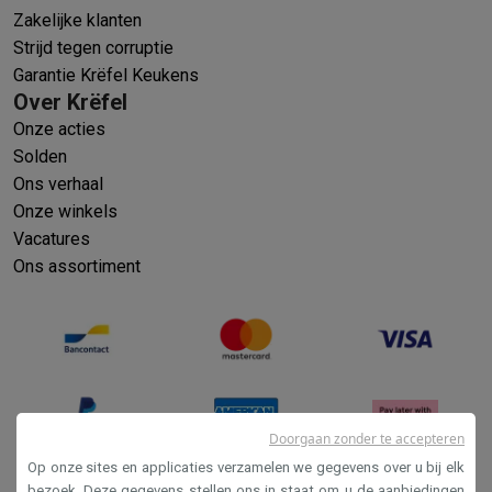
Zakelijke klanten
Strijd tegen corruptie
Garantie Krëfel Keukens
Over Krëfel
Onze acties
Solden
Ons verhaal
Onze winkels
Vacatures
Ons assortiment
Doorgaan zonder te accepteren
Op onze sites en applicaties verzamelen we gegevens over u bij elk
bezoek. Deze gegevens stellen ons in staat om u de aanbiedingen