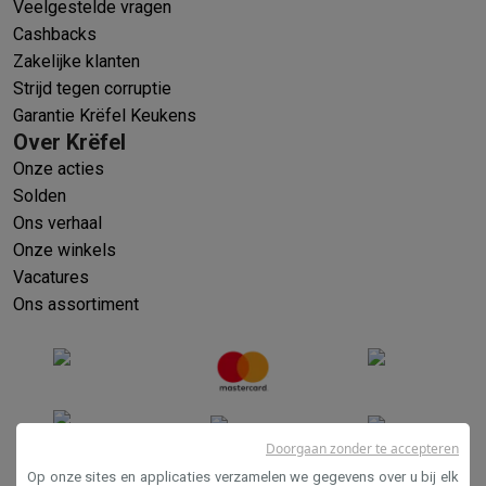
Veelgestelde vragen
Cashbacks
Zakelijke klanten
Strijd tegen corruptie
Garantie Krëfel Keukens
Over Krëfel
Onze acties
Solden
Ons verhaal
Onze winkels
Vacatures
Ons assortiment
Doorgaan zonder te accepteren
Op onze sites en applicaties verzamelen we gegevens over u bij elk