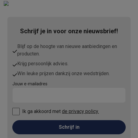
Info ecocheques
Alle eco producten
Alle eco promoties
Refurbished
Refurbished smartphones
Refurbished tablets
Refurbished lap
Huishouden
Schrijf je in voor onze nieuwsbrief!
Wasmachines met ecocheques
Droogkasten met ecocheques
Kleine keukentoestellen
Kleine keukentoestellen met ecocheques
Koffiemachines met
Blijf op de hoogte van nieuwe aanbiedingen en
Grote keukentoestellen
producten.
Vaatwassers met ecocheques
Koelkasten met ecocheques
Die
Krijg persoonlijk advies.
Airco
Win leuke prijzen dankzij onze wedstrijden.
Airco's met ecocheques
TV & audio
Jouw e-mailadres
TV met ecocheques
Bluetooth speakers met ecocheques
Kopt
Multimedia & telefonie
Smartphones met ecocheques
Tablets met ecocheques
Laptop
Ik ga akkoord met
de privacy policy.
Transport
Elektrische steps met ecocheques
Schrijf in
Eco initiatieven
Impact
Energie besparen
Recycleer je oud elektro