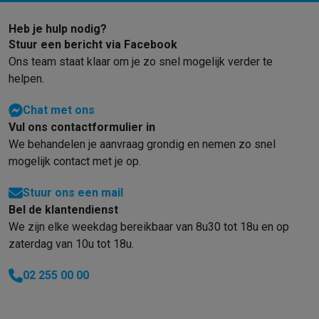
Gaming
PlayStation
PlayStation 5
PS5 games
PS4 games
Playstation co
Heb je hulp nodig?
Nintendo
Nintendo Switch 2
Nintendo Switch games
Nintendo Sw
Stuur een bericht via Facebook
Xbox
Xbox games
Xbox controllers
Xbox headsets
Xbox access
Ons team staat klaar om je zo snel mogelijk verder te
PC gaming
Gaming laptops
Gaming PC
Gaming monitors
Gaming
helpen.
Gaming setup
Gaming headsets
Gaming microfoons
Gamingstoe
Gaming consoles
Chat met ons
Smart home & devices
Vul ons contactformulier in
Smartwatches
Smartwatches
Activity Trackers
Bandjes
Opladers
We behandelen je aanvraag grondig en nemen zo snel
mogelijk contact met je op.
Mobiliteit
Elektrische steps
Dashcams
GPS
Coyote
Elektrische 
Veiligheid & bescherming
Bewakingscamera's
Alarmsystemen
B
Stuur ons een mail
Contactloos betalen
Betaalterminals
Accessoires SumUp
Bel de klantendienst
Omgeving & comfort
Verlichting
Plug & play zonnepanelen
Voice
We zijn elke weekdag bereikbaar van 8u30 tot 18u en op
Entertainment
Smart TV
Smart speakers
Google TV Streamer
App
zaterdag van 10u tot 18u.
Keuken
Slimme koelkasten
Slimme vaatwassers
Slimme espre
Huishouden & gezondheid
Slimme wasmachines
Slimme droog
02 255 00 00
Eco producten
Ecocheques