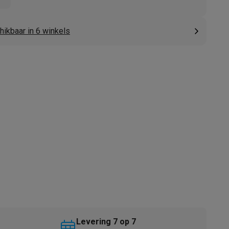
hikbaar in 6 winkels
akken
Accessoires
kels
Droogrekken
Levering 7 op 7