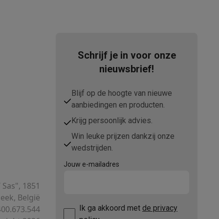
Schrijf je in voor onze
elstofzuigers met ecocheques
Sledestofzuigers met ecochequ
nieuwsbrief!
erkannen
Keukenaccessoires met ecocheques
Blijf op de hoogte van nieuwe
aanbiedingen en producten.
en met ecocheques
Dampkappen met ecocheques
Kookplaten me
Krijg persoonlijk advies.
Win leuke prijzen dankzij onze
wedstrijden.
elers met ecocheques
Jouw e-mailadres
et ecocheques
Inkt en papier met ecocheques
T Sas", 1851
ek, België
Ik ga akkoord met
de privacy
00.673.544