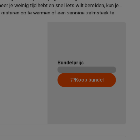
5.2 kg
r je weinig tijd hebt en snel iets wilt bereiden, kun je
n gisteren op te warmen of een sappige zalmsteak te
0.9 m
nd zijn vaatwasserbestendig, zodat het schoonmaken net
alaxy Fold8
21009824
alaxy Flip8 & Fold8 (Ultra) hoesjes
Russell Hobbs
Bundelprijs
5038061168211
Koop bundel
27630-56
 / Groenten / Pizza / Kip) voor gemak en snelheid.
e een keer geschud moeten worden voor die heerlijke,
lers
n gewassen.