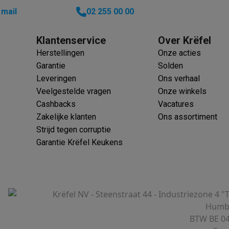
 mail
02 255 00 00
Klantenservice
Over Krëfel
 laptops
BuyBack
Herstellingen
Onze acties
Garantie
Solden
 het koken van bevroren frites.
ques
Stofzuigers met ecocheques
Strijkijzers met ecocheques
Ste
Leveringen
Ons verhaal
Veelgestelde vragen
Onze winkels
 met ecocheques
Bruiswatertoestellen met ecocheques
Waterfilt
Cashbacks
Vacatures
Zakelijke klanten
Ons assortiment
s
Diepvriezers met ecocheques
Ovens met ecocheques
Fornuiz
Strijd tegen corruptie
Garantie Krëfel Keukens
Koptelefoons met ecocheques
Oortjes met ecocheques
Platensp
ptops met ecocheques
Monitors met ecocheques
Powerbanks m
Krëfel NV - Steenstraat 44 - Industriezone 4 "
Humbe
BTW BE 04