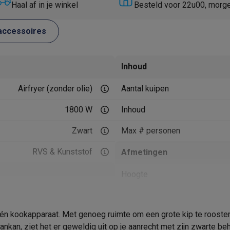
Huisdierverzorging
GPS trackers dieren
Haal af in je winkel
Besteld voor 22u00, morg
tels
Multistylers
Krulspelden
accessoires
terflossers
groomers
Tondeuses
Scheerkoppen
Accessoires
Inhoud
etverzorging
Accessoires
Airfryer (zonder olie)
Aantal kuipen
massage
Massage guns
rostimulatie apparaten
Bloedcirculatie apparaten
Infraroodlampen
1800 W
Inhoud
sols
Luchtbevochtigers
Zwart
Max # personen
g TV
TCL TV
TV steunen
Beamers
RVS & Kunststof
Afmetingen
diastreamers
DVD & Blu-Ray spelers
efoons
Oortjes
Draadloze oortjes
Sportoortjes
Hoogte
ty speakers
s
Breedte
in-één kookapparaat. Met genoeg ruimte om een grote kip te roost
Diepte
pelers
Audio accessoires
n aankan, ziet het er geweldig uit op je aanrecht met zijn zwarte