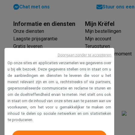
Ontdooifunctie
Ecocheques
• 1800 Watt
Chat met ons
Stuur ons een
• Schud-herinnering
Info ecocheques
Alle eco producten
Alle eco promoties
Refurbished
• Auto-uitschakelfunctie
Informatie en diensten
Mijn Krëfel
• Digitaal touchscreen
Refurbished smartphones
Refurbished tablets
Refurbished
Onze diensten
Mijn bestellingen
• 90 cm snoerlengte
Huishouden
Laagste prijsgarantie
Mijn account
*Airfryer versus traditionele elektrische convectieoven bij
Wasmachines met ecocheques
Droogkasten met ecoche
Gratis leveren
Terugsturen
Kleine keukentoestellen
Verlengde garantie
Mijn leveringsmoment
Kleine keukentoestellen met ecocheques
Koffiemachines
Doorgaan zonder te accepteren
Ecocheques
Grote keukentoestellen
Op onze sites en applicaties verzamelen we gegevens over
Veilig betalen
Vaatwassers met ecocheques
Koelkasten met ecocheque
u bij elk bezoek. Deze gegevens stellen ons in staat om u
de aanbiedingen en diensten te leveren die voor u het
Airco
Toegankelijkheidsverklaring
meest relevant zijn en om u, rechtstreeks of via partners,
Airco's met ecocheques
gepersonaliseerde communicatie en reclame te sturen en
TV & audio
om de doeltreffendheid ervan te meten. Het stelt ons ook
TV met ecocheques
Bluetooth speakers met ecocheques
in staat om de inhoud van onze sites aan te passen aan uw
Multimedia & telefonie
voorkeuren, om het voor u gemakkelijker te maken om
Smartphones met ecocheques
Tablets met ecocheques
La
inhoud te delen op sociale netwerken en om statistieken
te produceren.
Transport
Elektrische steps met ecocheques