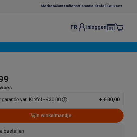
Merken
Klantendienst
Garantie Krëfel Keukens
FR
Inloggen
kels
Droogrekken
s
 microgolfovens
Inbouw wasmachines
ten
,99
vices
r garantie van Krëfel - €30.00
+
€ 30,00
o
Koffiezetapparaten
Koffie, capsules & pads
Accessoires
In winkelmandje
e bestellen