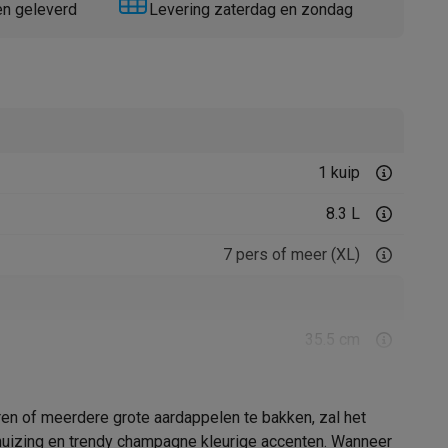
en geleverd
Levering zaterdag en zondag
1 kuip
Thermometers
Accessoires
8.3 L
7 pers of meer (XL)
35.5 cm
45.6 cm
eren of meerdere grote aardappelen te bakken, zal het
36.5 cm
 behuizing en trendy champagne kleurige accenten. Wanneer