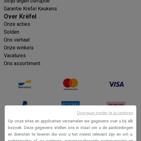
Strijd tegen corruptie
Garantie Krëfel Keukens
Over Krëfel
Onze acties
Solden
Ons verhaal
Onze winkels
Vacatures
Ons assortiment
Doorgaan zonder te accepteren
Op onze sites en applicaties verzamelen we gegevens over u bij elk
bezoek. Deze gegevens stellen ons in staat om u de aanbiedingen
en diensten te leveren die voor u het meest relevant zijn en om u,
Verkoopsvoorwaarden
rechtstreeks of via partners, gepersonaliseerde communicatie en