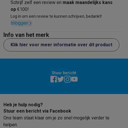
Schrijf zelf een review en
maak maandelijks kans
Solden
Alle soldendeals
Solden op groot elektro
Solden op klein
op
€100!
Acties
Deals van het moment
Promoties
Cashbacks
Solden
Black
Log in om een review te kunnen schrijven, bedankt!
Daarom Krëfel
Gratis levering
Laagste prijsgarantie
Persoonlijke
Inloggen
Installatie aan huis
Groot elektro installatie
Inbouw installatie
TV 
Info van het merk
Betalingsmogelijkheden
Gift card
Ecocheques
Kopen op afbetal
Klantenservice
Herstelling van je toestel
Controleer jouw leveri
Klik hier voor meer informatie over dit product
Groot elektro & inbouw
Vind jouw ideale wasmachine
Welke kook
Klein elektro
Beauty & gezondheid
Huishouden
Keuken
Meer...
Beeld & Geluid
Kies jouw ideale TV
Een speaker voor elke situa
Sport & Ontspanning
Hoe kies je een smartwatch?
Hoe kies je 
Stuur bericht
Outlet
Outlet
Alle outlet deals
Outlet multimedia & telefonie
Outlet groo
Heb je hulp nodig?
Stuur een bericht via Facebook
Ons team staat klaar om je zo snel mogelijk verder te
helpen.