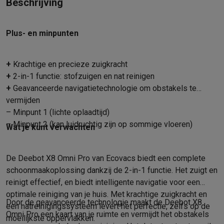
Beschrijving
Info ecocheques
Alle eco producten
Alle eco promoties
Refurbished
Refurbished smartphones
Refurbished tablets
Refurbished lap
Plus- en minpunten
Huishouden
Wasmachines met ecocheques
Droogkasten met ecocheques
Kleine keukentoestellen
+
Krachtige en precieze zuigkracht
Kleine keukentoestellen met ecocheques
Koffiemachines met
+
2-in-1 functie: stofzuigen en nat reinigen
Grote keukentoestellen
+
Geavanceerde navigatietechnologie om obstakels te
Vaatwassers met ecocheques
Koelkasten met ecocheques
Die
vermijden
Airco
– Minpunt 1 (lichte oplaadtijd)
Airco's met ecocheques
– Minpunt 2 (kan luidruchtig zijn op sommige vloeren)
Wat je kunt verwachten
TV & audio
TV met ecocheques
Bluetooth speakers met ecocheques
Kopt
De Deebot X8 Omni Pro van Ecovacs biedt een complete
Multimedia & telefonie
schoonmaakoplossing dankzij de 2-in-1 functie. Het zuigt en
Smartphones met ecocheques
Tablets met ecocheques
Laptop
reinigt effectief, en biedt intelligente navigatie voor een
Transport
optimale reiniging van je huis. Met krachtige zuigkracht en
Elektrische steps met ecocheques
Door de geavanceerde technologie maakt de Deebot X8
een natreinigingssysteem levert het perfectie, zelfs op de
Eco initiatieven
Omni Pro een kaart van je ruimte en vermijdt het obstakels
moeilijkste oppervlakken.
Impact
Energie besparen
Recycleer je oud elektro