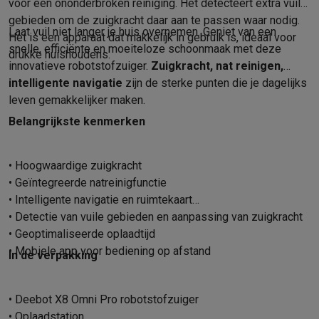
voor een ononderbroken reiniging. Het detecteert extra vuile
Info & acties
gebieden om de zuigkracht daar aan te passen waar nodig.
Laat vuil niet langer je huis overnemen. Geniet van een
Solden
Alle soldendeals
Solden op groot elektro
Solden op klein
Het is een apparaat dat makkelijk in gebruik is, ideaal voor
snelle, efficiënte en moeiteloze schoonmaak met deze
Acties
Deals van het moment
Promoties
Cashbacks
Solden
Black
drukke huishoudens.
innovatieve robotstofzuiger.
Zuigkracht, nat reinigen,
Daarom Krëfel
Gratis levering
Laagste prijsgarantie
Persoonlijke
intelligente navigatie
zijn de sterke punten die je dagelijks
Installatie aan huis
Groot elektro installatie
Inbouw installatie
TV 
leven gemakkelijker maken.
Betalingsmogelijkheden
Gift card
Ecocheques
Kopen op afbetal
Klantenservice
Herstelling van je toestel
Controleer jouw leveri
Belangrijkste kenmerken
Groot elektro & inbouw
Vind jouw ideale wasmachine
Welke kook
Klein elektro
Beauty & gezondheid
Huishouden
Keuken
Meer...
• Hoogwaardige zuigkracht
Beeld & Geluid
Kies jouw ideale TV
Een speaker voor elke situa
• Geïntegreerde natreinigfunctie
Sport & Ontspanning
Hoe kies je een smartwatch?
Hoe kies je 
• Intelligente navigatie en ruimtekaart
Outlet
• Detectie van vuile gebieden en aanpassing van zuigkracht
Outlet
Alle outlet deals
Outlet multimedia & telefonie
Outlet groo
• Geoptimaliseerde oplaadtijd
• Mobiele app voor bediening op afstand
In de verpakking
• Deebot X8 Omni Pro robotstofzuiger
• Oplaadstation