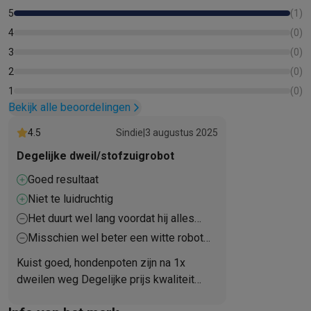
5
(
1
)
4
(
0
)
3
(
0
)
2
(
0
)
1
(
0
)
Bekijk alle beoordelingen
4.5
Sindie
|
3 augustus 2025
Degelijke dweil/stofzuigrobot
Goed resultaat
Niet te luidruchtig
Het duurt wel lang voordat hij alles
gedaan heeft (maar dat is zo bij elke
Misschien wel beter een witte robot
robot)
gekocht, daar zie je het stof niet op
Kuist goed, hondenpoten zijn na 1x
liggen :)
dweilen weg Degelijke prijs kwaliteit
(gekocht in korting)