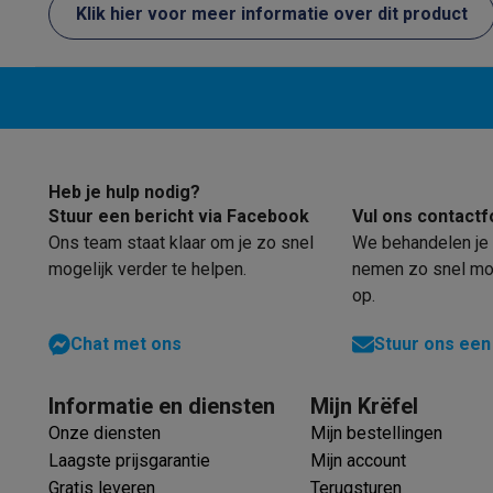
Software
Windows & Microsoft Office
Anti-Virus
Overige s
Klik hier voor meer informatie over dit product
onder de do
Toebehoren IT
Opladers & kabels
Tassen & sleeves
Steune
zelf de me
Gaming
netjes bij 
PlayStation
PlayStation 5
PS5 games
PS4 games
Playstati
dat de batt
Nintendo
Nintendo Switch 2
Nintendo Switch games
Ninten
kan wel ze
Xbox
Xbox games
Xbox controllers
Xbox headsets
Xbox ac
positief he
PC gaming
Gaming laptops
Gaming PC
Gaming monitors
Gam
een betrouw
Heb je hulp nodig?
Gaming setup
Gaming headsets
Gaming microfoons
Gaming
een goede 
Stuur een bericht via Facebook
Vul ons contactf
Gaming consoles
Ons team staat klaar om je zo snel
We behandelen je 
Smart home & devices
mogelijk verder te helpen.
nemen zo snel mog
Smartwatches
Smartwatches
Activity Trackers
Bandjes
Opla
op.
Mobiliteit
Elektrische steps
Dashcams
GPS
Coyote
Elektris
Veiligheid & bescherming
Bewakingscamera's
Alarmsyste
Chat met ons
Stuur ons een
Contactloos betalen
Betaalterminals
Accessoires SumUp
Omgeving & comfort
Verlichting
Plug & play zonnepanelen
Informatie en diensten
Mijn Krëfel
Entertainment
Smart TV
Smart speakers
Google TV Streame
Onze diensten
Mijn bestellingen
Keuken
Slimme koelkasten
Slimme vaatwassers
Slimme e
Laagste prijsgarantie
Mijn account
Huishouden & gezondheid
Slimme wasmachines
Slimme d
Gratis leveren
Terugsturen