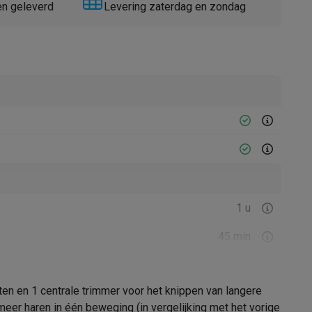
en geleverd
Levering zaterdag en zondag
Thermometers
Accessoires
1 u
45 min
n en 1 centrale trimmer voor het knippen van langere
eer haren in één beweging (in vergelijking met het vorige