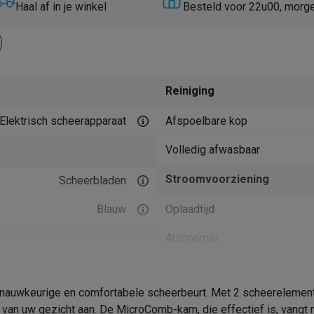
Huisdierverzorging
GPS trackers dieren
Haal af in je winkel
Besteld voor 22u00, morg
tels
Multistylers
Krulspelden
terflossers
groomers
Tondeuses
Scheerkoppen
Accessoires
Reiniging
etverzorging
Accessoires
Elektrisch scheerapparaat
Afspoelbare kop
massage
Massage guns
rostimulatie apparaten
Bloedcirculatie apparaten
Infraroodlampen
Volledig afwasbaar
sols
Luchtbevochtigers
Stroomvoorziening
Scheerbladen
g TV
TCL TV
TV steunen
Beamers
Blauw
Oplaadtijd
diastreamers
DVD & Blu-Ray spelers
efoons
Oortjes
Draadloze oortjes
Sportoortjes
Autonomie
ty speakers
s
Snellaadfunctie
 nauwkeurige en comfortabele scheerbeurt. Met 2 scheerelemente
Product informatie
pelers
Audio accessoires
van uw gezicht aan. De MicroComb-kam, die effectief is, vangt m