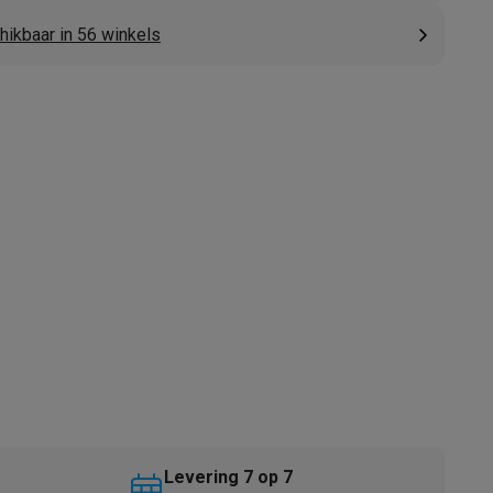
hikbaar in 56 winkels
akken
Accessoires
kels
Droogrekken
Levering 7 op 7